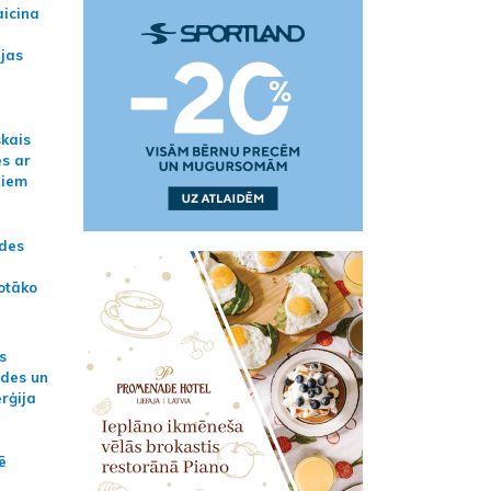
aicina
ijas
skais
es ar
jiem
ādes
otāko
s
ides un
erģija
ē