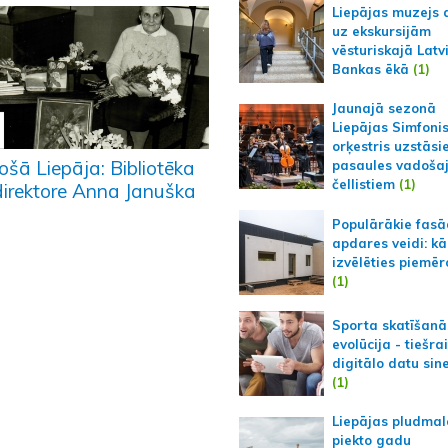
Liepājas muzejs 
uz ekskursijām
vēsturiskajā Latv
Bankas ēkā
(1)
Jaunajā sezonā
Liepājas Simfoni
orķestris uzstāsi
ošā Liepāja: Bibliotēka
pasaules vadoša
čellistiem
(1)
direktore Anna Januška
Populārākie fas
apdares veidi: kā
izvēlēties piemēr
(1)
Sporta skatīšanā
evolūcija - tiešra
digitālo datu sin
(1)
Liepājas pludmal
piekto gadu