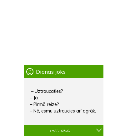
Dienas joks
– Uztraucaties?
– Jā.
– Pirmā reize?
– Nē, esmu uztraucies arī agrāk.
skatīt nākošo