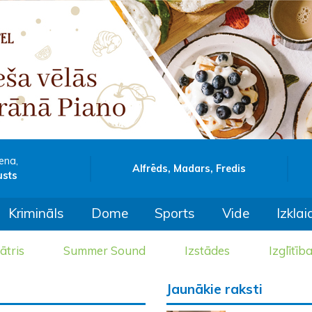
ena,
Alfrēds, Madars, Fredis
usts
Krimināls
Dome
Sports
Vide
Izklai
ātris
Summer Sound
Izstādes
Izglītīb
Jaunākie raksti