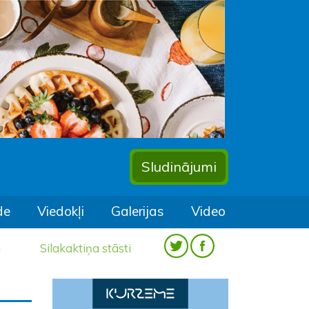
Sludinājumi
de
Viedokļi
Galerijas
Video
a
Silakaktiņa stāsti