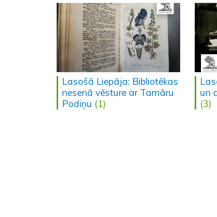
Lasošā Liepāja: Bibliotēkas
Las
nesenā vēsture ar Tamāru
un 
Podiņu
(1)
(3)