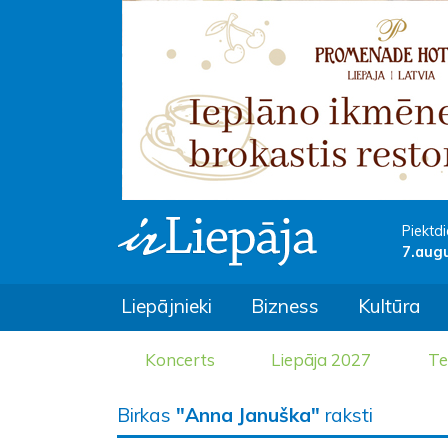
Piektdi
7.aug
Liepājnieki
Bizness
Kultūra
Koncerts
Liepāja 2027
Te
Birkas
"Anna Januška"
raksti