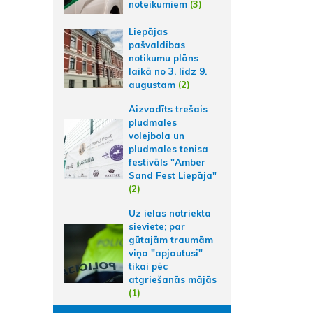
noteikumiem
(3)
Liepājas
pašvaldības
notikumu plāns
laikā no 3. līdz 9.
augustam
(2)
Aizvadīts trešais
pludmales
volejbola un
pludmales tenisa
festivāls "Amber
Sand Fest Liepāja"
(2)
Uz ielas notriekta
sieviete; par
gūtajām traumām
viņa "apjautusi"
tikai pēc
atgriešanās mājās
(1)