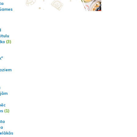
ta
 Games
d
itulu
ļko
(3)
k"
aziem
a
ajām
pēc
ās
(1)
sta
na
ielākās