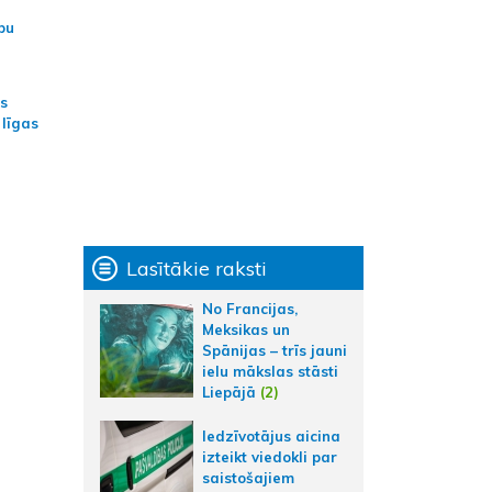
bu
as
 līgas
Lasītākie raksti
No Francijas,
Meksikas un
Spānijas – trīs jauni
ielu mākslas stāsti
Liepājā
(2)
Iedzīvotājus aicina
izteikt viedokli par
saistošajiem