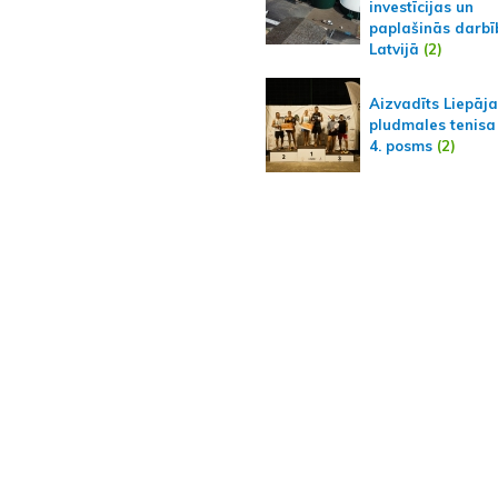
investīcijas un
paplašinās darbī
Latvijā
(2)
Aizvadīts Liepāj
pludmales tenisa
4. posms
(2)