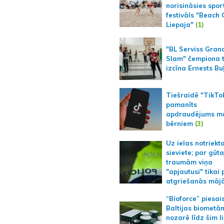
norisināsies spor
festivāls "Beach
Liepaja"
(1)
"BL Serviss Gran
Slam" čempiona t
izcīna Ernests Bu
Tiešraidē "TikTo
pamanīts
apdraudējums m
bērniem
(3)
Uz ielas notriekt
sieviete; par gūt
traumām viņa
"apjautusi" tikai 
atgriešanās māj
“Bioforce” piesai
Baltijas biometā
nozarē līdz šim l