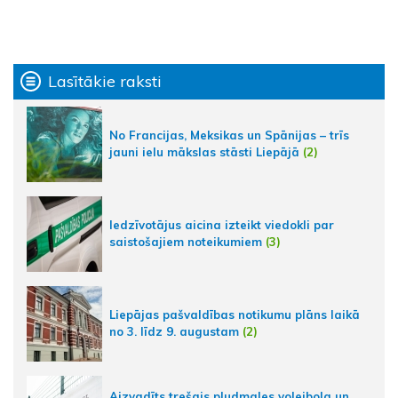
Lasītākie raksti
No Francijas, Meksikas un Spānijas – trīs
jauni ielu mākslas stāsti Liepājā
(2)
Iedzīvotājus aicina izteikt viedokli par
saistošajiem noteikumiem
(3)
Liepājas pašvaldības notikumu plāns laikā
no 3. līdz 9. augustam
(2)
Aizvadīts trešais pludmales volejbola un