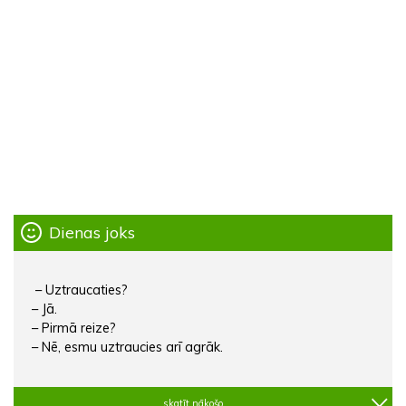
Dienas joks
– Uztraucaties?
– Jā.
– Pirmā reize?
– Nē, esmu uztraucies arī agrāk.
skatīt nākošo