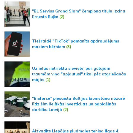
"BL Serviss Grand Slam" čempiona titulu izcīna
Ernests Buļko
(2)
Tiešraidē "TikTok" pamanīts apdraudējums
maziem bērniem
(3)
Uz ielas notriekta sieviete; par gūtajām
traumām viņa "apjautusi" tikai pēc atgriešanās
mājās
(1)
“Bioforce” piesaista Baltijas biometāna nozarē
līdz šim lielākās investīcijas un paplašinās
darbību Latvijā
(2)
Aizvadīts Liepājas pludmales tenisa līgas 4.