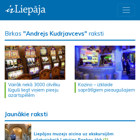
Birkas
"Andrejs Kudrjavcevs"
raksti
Vairāk nekā 3000 cilvēku
Kazino – izklaide
lūguši liegt viņiem pieeju
saprātīgiem pieaugušajiem
azartspēlēm
Jaunākie raksti
Liepājas muzejs aicina uz ekskursijām
vēsturiskajā Latvijas Bankas ēkā
(1)