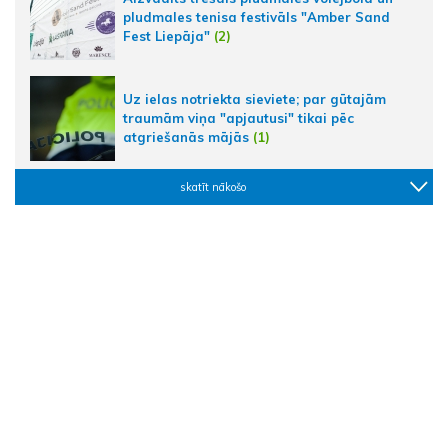
pludmales tenisa festivāls "Amber Sand
Fest Liepāja"
(2)
Uz ielas notriekta sieviete; par gūtajām
traumām viņa "apjautusi" tikai pēc
atgriešanās mājās
(1)
skatīt nākošo