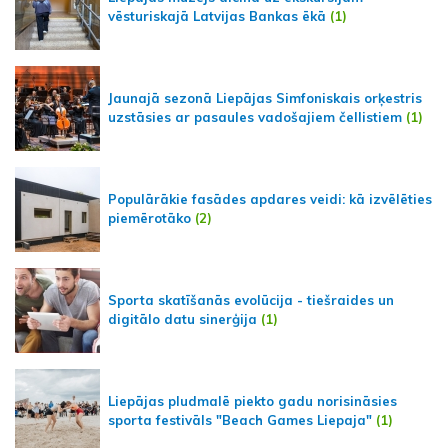
vēsturiskajā Latvijas Bankas ēkā
(1)
Jaunajā sezonā Liepājas Simfoniskais orķestris
uzstāsies ar pasaules vadošajiem čellistiem
(1)
Populārākie fasādes apdares veidi: kā izvēlēties
piemērotāko
(2)
Sporta skatīšanās evolūcija - tiešraides un
digitālo datu sinerģija
(1)
Liepājas pludmalē piekto gadu norisināsies
sporta festivāls "Beach Games Liepaja"
(1)