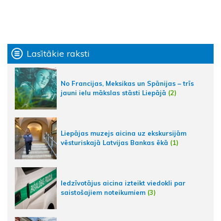
Lasītākie raksti
No Francijas, Meksikas un Spānijas – trīs
jauni ielu mākslas stāsti Liepājā
(2)
Liepājas muzejs aicina uz ekskursijām
vēsturiskajā Latvijas Bankas ēkā
(1)
Iedzīvotājus aicina izteikt viedokli par
saistošajiem noteikumiem
(3)