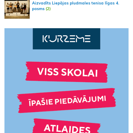
Aizvadīts Liepājas pludmales tenisa līgas 4.
posms
(2)