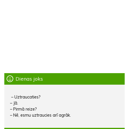
Dienas joks
– Uztraucaties?
– Jā.
– Pirmā reize?
– Nē, esmu uztraucies arī agrāk.