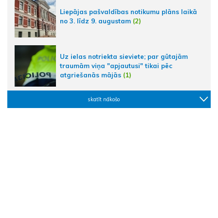
Liepājas pašvaldības notikumu plāns laikā
no 3. līdz 9. augustam
(2)
Uz ielas notriekta sieviete; par gūtajām
traumām viņa "apjautusi" tikai pēc
atgriešanās mājās
(1)
skatīt nākošo