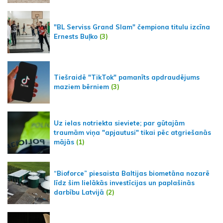
"BL Serviss Grand Slam" čempiona titulu izcīna
Ernests Buļko
(3)
Tiešraidē "TikTok" pamanīts apdraudējums
maziem bērniem
(3)
Uz ielas notriekta sieviete; par gūtajām
traumām viņa "apjautusi" tikai pēc atgriešanās
mājās
(1)
“Bioforce” piesaista Baltijas biometāna nozarē
līdz šim lielākās investīcijas un paplašinās
darbību Latvijā
(2)