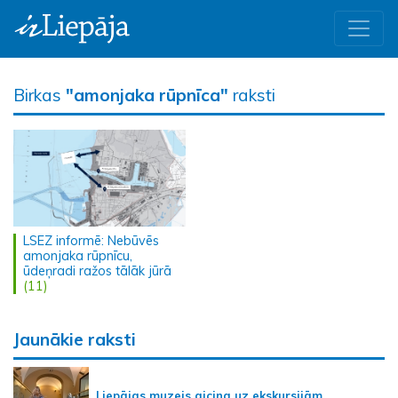
Birkas
"amonjaka rūpnīca"
raksti
LSEZ informē: Nebūvēs
amonjaka rūpnīcu,
ūdeņradi ražos tālāk jūrā
(11)
Jaunākie raksti
Liepājas muzejs aicina uz ekskursijām