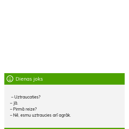
Dienas joks
– Uztraucaties?
– Jā.
– Pirmā reize?
– Nē, esmu uztraucies arī agrāk.