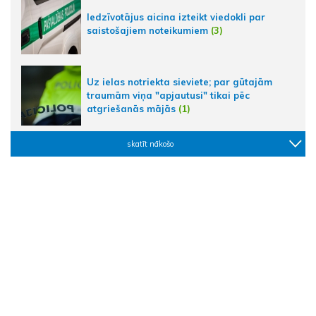
Iedzīvotājus aicina izteikt viedokli par
saistošajiem noteikumiem
(3)
Uz ielas notriekta sieviete; par gūtajām
traumām viņa "apjautusi" tikai pēc
atgriešanās mājās
(1)
skatīt nākošo