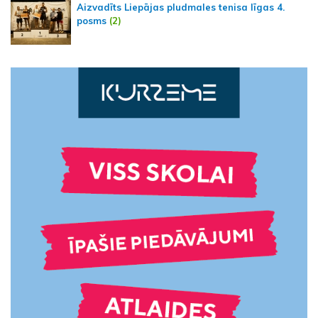
Aizvadīts Liepājas pludmales tenisa līgas 4.
posms
(2)