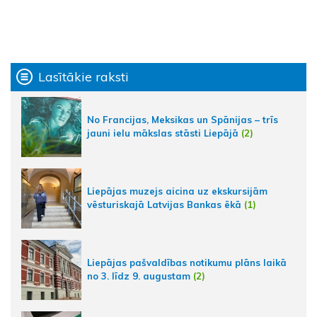
Lasītākie raksti
No Francijas, Meksikas un Spānijas – trīs
jauni ielu mākslas stāsti Liepājā
(2)
Liepājas muzejs aicina uz ekskursijām
vēsturiskajā Latvijas Bankas ēkā
(1)
Liepājas pašvaldības notikumu plāns laikā
no 3. līdz 9. augustam
(2)