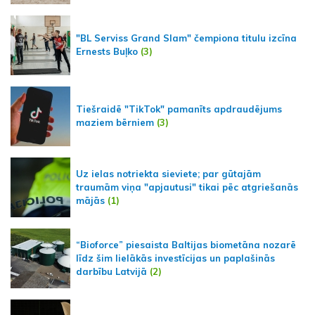
"BL Serviss Grand Slam" čempiona titulu izcīna
Ernests Buļko
(3)
Tiešraidē "TikTok" pamanīts apdraudējums
maziem bērniem
(3)
Uz ielas notriekta sieviete; par gūtajām
traumām viņa "apjautusi" tikai pēc atgriešanās
mājās
(1)
“Bioforce” piesaista Baltijas biometāna nozarē
līdz šim lielākās investīcijas un paplašinās
darbību Latvijā
(2)