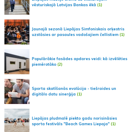
vēsturiskajā Latvijas Bankas ēkā
(1)
Jaunajā sezonā Liepājas Simfoniskais orķestris
uzstāsies ar pasaules vadošajiem čellistiem
(1)
Populārākie fasādes apdares veidi: kā izvēlēties
piemērotāko
(2)
Sporta skatīšanās evolūcija - tiešraides un
digitālo datu sinerģija
(1)
Liepājas pludmalē piekto gadu norisināsies
sporta festivāls "Beach Games Liepaja"
(1)