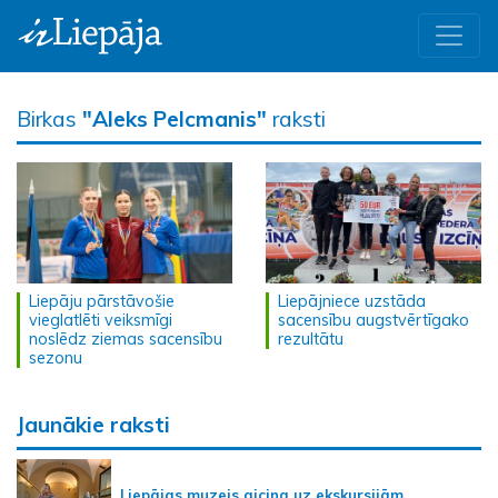
Birkas
"Aleks Pelcmanis"
raksti
Liepāju pārstāvošie
Liepājniece uzstāda
vieglatlēti veiksmīgi
sacensību augstvērtīgako
noslēdz ziemas sacensību
rezultātu
sezonu
Jaunākie raksti
Liepājas muzejs aicina uz ekskursijām