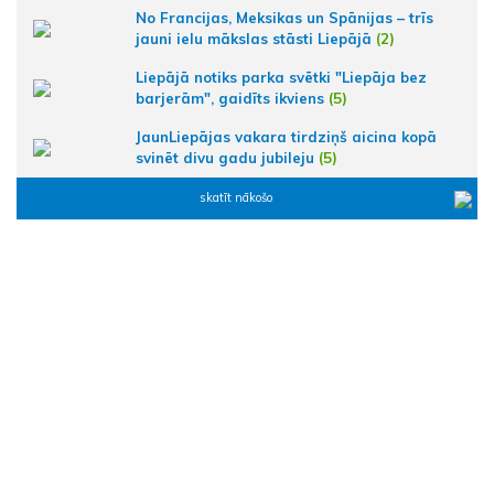
No Francijas, Meksikas un Spānijas – trīs
jauni ielu mākslas stāsti Liepājā
(2)
Liepājā notiks parka svētki "Liepāja bez
barjerām", gaidīts ikviens
(5)
JaunLiepājas vakara tirdziņš aicina kopā
svinēt divu gadu jubileju
(5)
skatīt nākošo