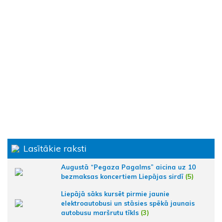
Lasītākie raksti
Augustā “Pegaza Pagalms” aicina uz 10
bezmaksas koncertiem Liepājas sirdī
(5)
Liepājā sāks kursēt pirmie jaunie
elektroautobusi un stāsies spēkā jaunais
autobusu maršrutu tīkls
(3)