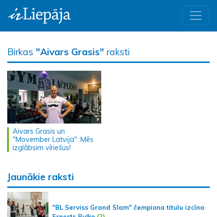
Birkas
"Aivars Grasis"
raksti
Aivars Grasis un
"Movember Latvija": Mēs
izglābsim vīriešus!
Jaunākie raksti
"BL Serviss Grand Slam" čempiona titulu izcīna
Ernests Buļko
(2)