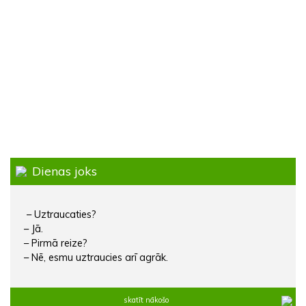
Dienas joks
– Uztraucaties?
– Jā.
– Pirmā reize?
– Nē, esmu uztraucies arī agrāk.
skatīt nākošo