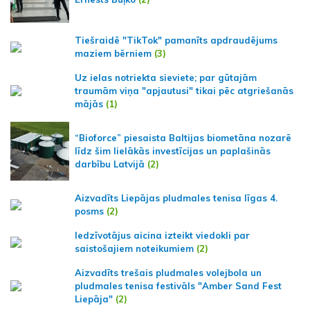
Tiešraidē "TikTok" pamanīts apdraudējums
maziem bērniem
(3)
Uz ielas notriekta sieviete; par gūtajām
traumām viņa "apjautusi" tikai pēc atgriešanās
mājās
(1)
“Bioforce” piesaista Baltijas biometāna nozarē
līdz šim lielākās investīcijas un paplašinās
darbību Latvijā
(2)
Aizvadīts Liepājas pludmales tenisa līgas 4.
posms
(2)
Iedzīvotājus aicina izteikt viedokli par
saistošajiem noteikumiem
(2)
Aizvadīts trešais pludmales volejbola un
pludmales tenisa festivāls "Amber Sand Fest
Liepāja"
(2)