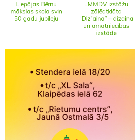
Liepājas Bērnu
LMMDV izstāžu
mākslas skola svin
zālēatklāta
50 gadu jubileju
“Dizˇaina” – dizaina
un amatniecības
izstāde