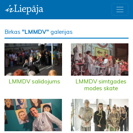
Birkas
"LMMDV"
galerijas
LMMDV salidojums
LMMDV simtgades
modes skate