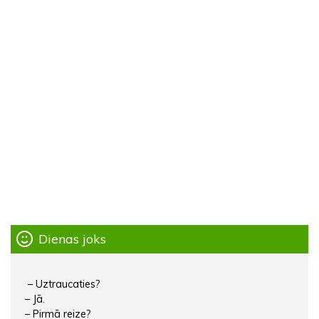
Dienas joks
– Uztraucaties?
– Jā.
– Pirmā reize?