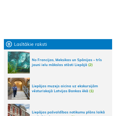
Lasītākie raksti
No Francijas, Meksikas un Spānijas – trīs
jauni ielu mākslas stāsti Liepājā
(2)
Liepājas muzejs aicina uz ekskursijām
vēsturiskajā Latvijas Bankas ēkā
(1)
Liepājas pašvaldības notikumu plāns laikā