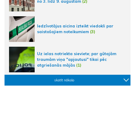
no 3. līdz 9. augustam
(2)
Iedzīvotājus aicina izteikt viedokli par
saistošajiem noteikumiem
(3)
Uz ielas notriekta sieviete; par gūtajām
traumām viņa "apjautusi" tikai pēc
atgriešanās mājās
(1)
skatīt nākošo