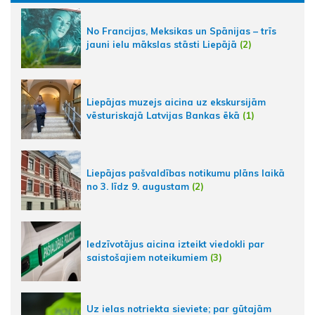
No Francijas, Meksikas un Spānijas – trīs
jauni ielu mākslas stāsti Liepājā
(2)
Liepājas muzejs aicina uz ekskursijām
vēsturiskajā Latvijas Bankas ēkā
(1)
Liepājas pašvaldības notikumu plāns laikā
no 3. līdz 9. augustam
(2)
Iedzīvotājus aicina izteikt viedokli par
saistošajiem noteikumiem
(3)
Uz ielas notriekta sieviete; par gūtajām