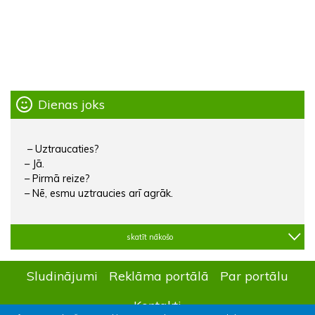
Dienas joks
– Uztraucaties?
– Jā.
– Pirmā reize?
– Nē, esmu uztraucies arī agrāk.
skatīt nākošo
Sludinājumi
Reklāma portālā
Par portālu
Kontakti