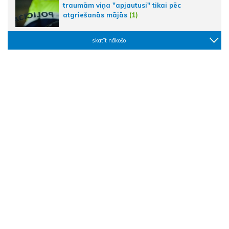
traumām viņa "apjautusi" tikai pēc
atgriešanās mājās
(1)
skatīt nākošo