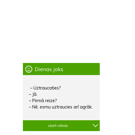
Dienas joks
– Uztraucaties?
– Jā.
– Pirmā reize?
– Nē, esmu uztraucies arī agrāk.
skatīt nākošo