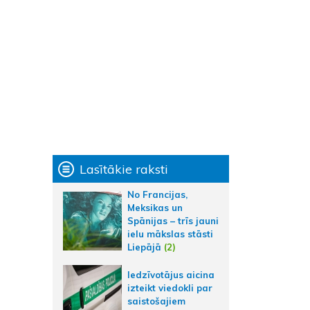
Lasītākie raksti
No Francijas,
Meksikas un
Spānijas – trīs jauni
ielu mākslas stāsti
Liepājā
(2)
Iedzīvotājus aicina
izteikt viedokli par
saistošajiem