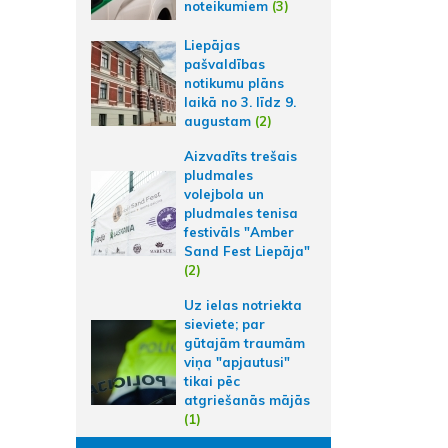
noteikumiem
(3)
Liepājas
pašvaldības
notikumu plāns
laikā no 3. līdz 9.
augustam
(2)
Aizvadīts trešais
pludmales
volejbola un
pludmales tenisa
festivāls "Amber
Sand Fest Liepāja"
(2)
Uz ielas notriekta
sieviete; par
gūtajām traumām
viņa "apjautusi"
tikai pēc
atgriešanās mājās
(1)