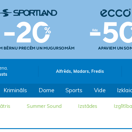
ena,
Alfrēds, Madars, Fredis
usts
Krimināls
Dome
Sports
Vide
Izklai
ātris
Summer Sound
Izstādes
Izglītīb