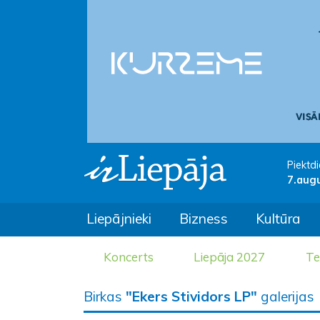
Piektdi
7.aug
Liepājnieki
Bizness
Kultūra
Koncerts
Liepāja 2027
Te
Birkas
"Ekers Stividors LP"
galerijas