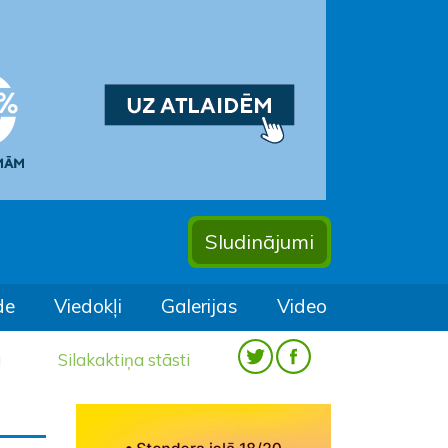
Sludinājumi
de
Viedokļi
Galerijas
Video
a
Silakaktiņa stāsti