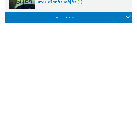
atgriešanās mājās
(1)
skatīt nākošo