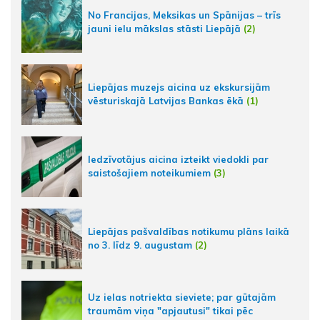
No Francijas, Meksikas un Spānijas – trīs
jauni ielu mākslas stāsti Liepājā
(2)
Liepājas muzejs aicina uz ekskursijām
vēsturiskajā Latvijas Bankas ēkā
(1)
Iedzīvotājus aicina izteikt viedokli par
saistošajiem noteikumiem
(3)
Liepājas pašvaldības notikumu plāns laikā
no 3. līdz 9. augustam
(2)
Uz ielas notriekta sieviete; par gūtajām
traumām viņa "apjautusi" tikai pēc