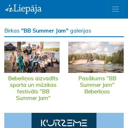
Birkas
"BB Summer Jam"
galerijas
Beberliņos aizvadīts
Pasākums "BB
sporta un mūzikas
Summer Jam"
festivāls "BB
Beberliņos
Summer Jam"