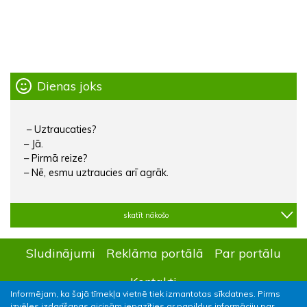
Dienas joks
– Uztraucaties?
– Jā.
– Pirmā reize?
– Nē, esmu uztraucies arī agrāk.
skatīt nākošo
Sludinājumi
Reklāma portālā
Par portālu
Kontakti
Informējam, ka šajā tīmekļa vietnē tiek izmantotas sīkdatnes. Pirms
izvēles izdarīšanas aicinām iepazīties ar papildus informāciju par