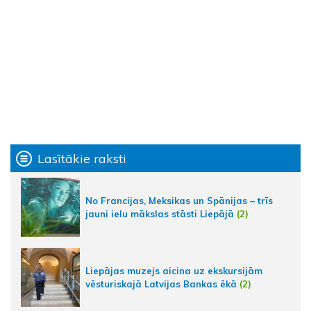
Lasītākie raksti
No Francijas, Meksikas un Spānijas – trīs
jauni ielu mākslas stāsti Liepājā
(2)
Liepājas muzejs aicina uz ekskursijām
vēsturiskajā Latvijas Bankas ēkā
(2)