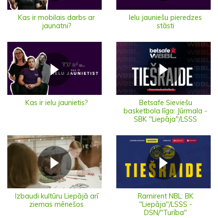
Ielu jauniešu pieredzes
Kas ir mobilais darbs ar
stāsti
jaunatni?
Kas ir ielu jaunietis?
Betsafe Sieviešu
basketbola līga: Jūrmala -
SBK "Liepāja"/LSSS
Izbaudi kultūru Liepājā arī
Ramirent NBL: BK
ziemas mēnešos
"Liepāja"/LSSS -
DSN/"Turība"