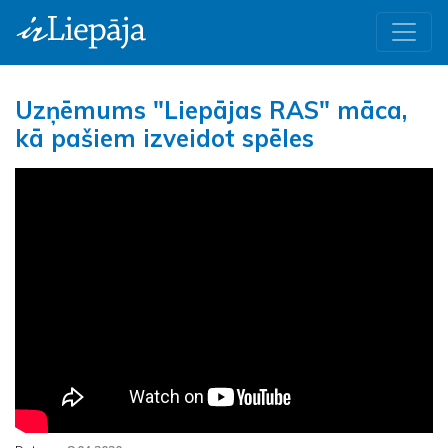
Uzņēmums "Liepājas RAS" māca,
kā pašiem izveidot spēles