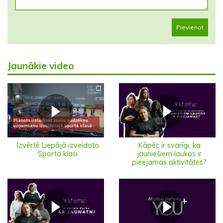
Pievienot
Jaunākie video
Izvērtē Liepājā izveidoto
Kāpēc ir svarīgi, ka
Sporta klasi
jauniešiem laukos ir
pieejamas aktivitātes?