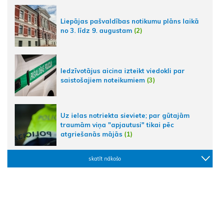
Liepājas pašvaldības notikumu plāns laikā
no 3. līdz 9. augustam
(2)
Iedzīvotājus aicina izteikt viedokli par
saistošajiem noteikumiem
(3)
Uz ielas notriekta sieviete; par gūtajām
traumām viņa "apjautusi" tikai pēc
atgriešanās mājās
(1)
skatīt nākošo