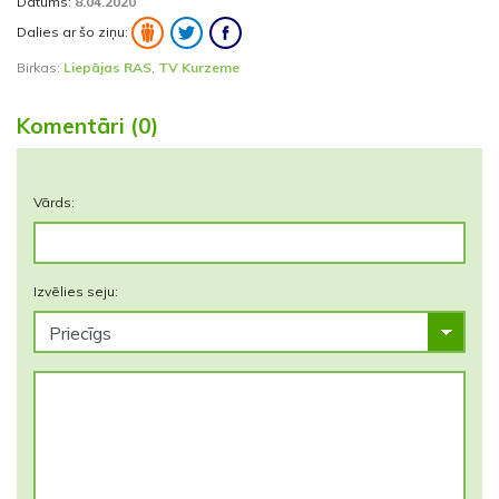
Datums:
8.04.2020
Dalies ar šo ziņu:
Birkas:
Liepājas RAS
,
TV Kurzeme
Komentāri (0)
Vārds:
Izvēlies seju: