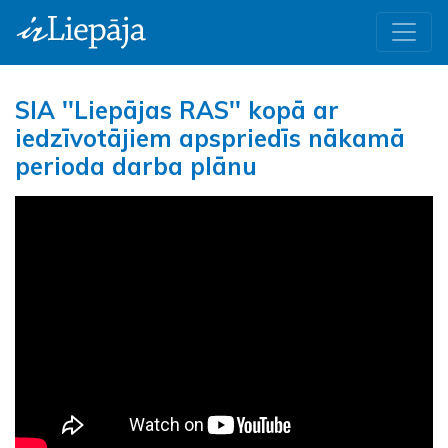
SIA ''Liepājas RAS'' kopā ar
iedzīvotājiem apspriedīs nākamā
perioda darba plānu