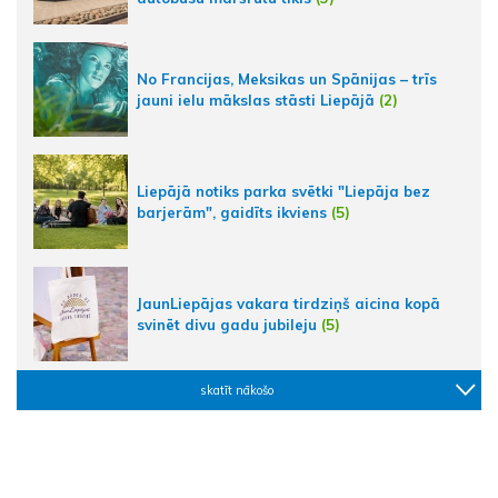
No Francijas, Meksikas un Spānijas – trīs
jauni ielu mākslas stāsti Liepājā
(2)
Liepājā notiks parka svētki "Liepāja bez
barjerām", gaidīts ikviens
(5)
JaunLiepājas vakara tirdziņš aicina kopā
svinēt divu gadu jubileju
(5)
skatīt nākošo