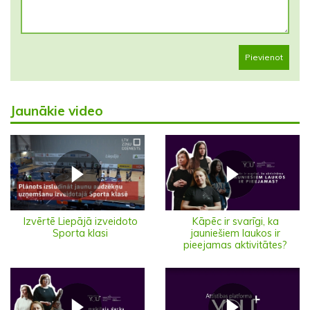
Pievienot
Jaunākie video
Izvērtē Liepājā izveidoto
Kāpēc ir svarīgi, ka
Sporta klasi
jauniešiem laukos ir
pieejamas aktivitātes?