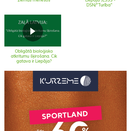
ziemas mēnešos
"Liepāja"/LSSS -
DSN/"Turība"
Obligātā bioloģisko
atkritumu šķirošana. Cik
gatava ir Liepāja?