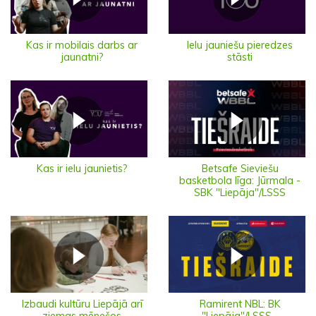
Ielu jauniešu pieredzes
Kas ir mobilais darbs ar
stāsti
jaunatni?
Kas ir ielu jaunietis?
Betsafe Sieviešu
basketbola līga: Jūrmala -
SBK "Liepāja"/LSSS
Izbaudi kultūru Liepājā arī
Ramirent NBL: BK