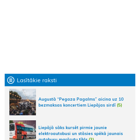
Lasītākie raksti
Augustā “Pegaza Pagalms” aicina uz 10
bezmaksas koncertiem Liepājas sirdī
(5)
Liepājā sāks kursēt pirmie jaunie
elektroautobusi un stāsies spēkā jaunais
autobusu maršrutu tīkls
(3)