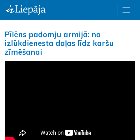
Pīlēns padomju armijā: no
izlūkdienesta daļas līdz karšu
zīmēšanai