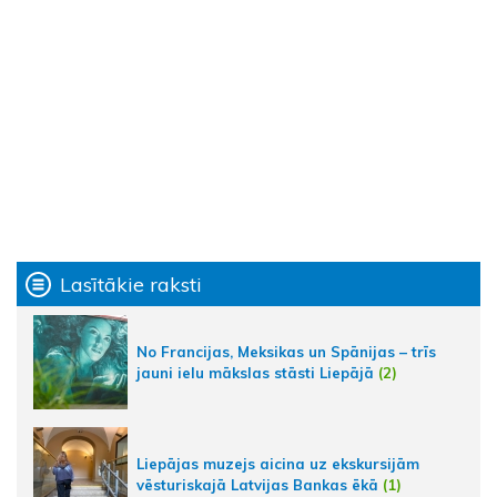
Lasītākie raksti
No Francijas, Meksikas un Spānijas – trīs
jauni ielu mākslas stāsti Liepājā
(2)
Liepājas muzejs aicina uz ekskursijām
vēsturiskajā Latvijas Bankas ēkā
(1)