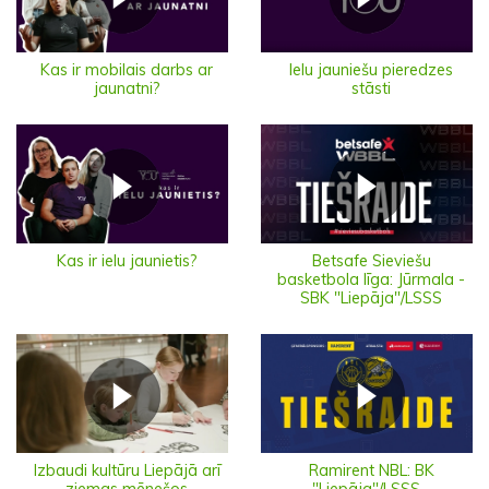
Ielu jauniešu pieredzes
Kas ir mobilais darbs ar
stāsti
jaunatni?
Kas ir ielu jaunietis?
Betsafe Sieviešu
basketbola līga: Jūrmala -
SBK "Liepāja"/LSSS
Izbaudi kultūru Liepājā arī
Ramirent NBL: BK