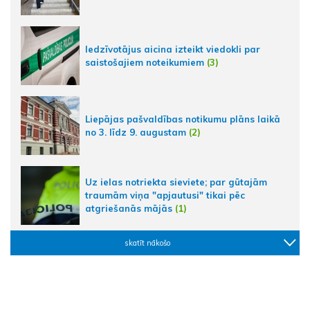
Iedzīvotājus aicina izteikt viedokli par
saistošajiem noteikumiem
(3)
Liepājas pašvaldības notikumu plāns laikā
no 3. līdz 9. augustam
(2)
Uz ielas notriekta sieviete; par gūtajām
traumām viņa "apjautusi" tikai pēc
atgriešanās mājās
(1)
skatīt nākošo