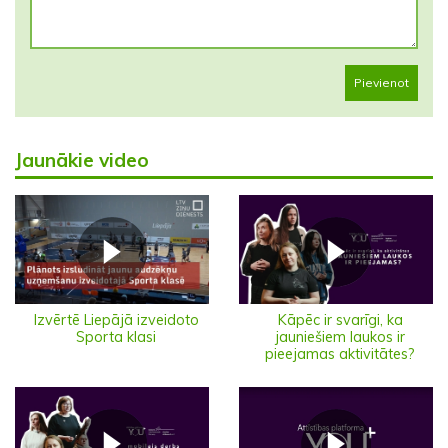
Pievienot
Jaunākie video
Izvērtē Liepājā izveidoto
Kāpēc ir svarīgi, ka
Sporta klasi
jauniešiem laukos ir
pieejamas aktivitātes?