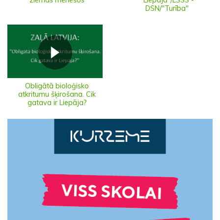
ziemas mēnešos
"Liepāja"/LSSS -
DSN/"Turība"
Obligātā bioloģisko
atkritumu šķirošana. Cik
gatava ir Liepāja?