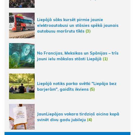
Liepājā sāks kursēt pirmie jaunie
elektroautobusi un stāsies spēkā jaunais
autobusu maršrutu tīkls
(3)
No Francijas, Meksikas un Spānijas – trīs
jauni ielu mākslas stāsti Liepājā
(1)
Liepājā notiks parka svētki "Liepāja bez
barjerām", gaidīts ikviens
(5)
JaunLiepājas vakara tirdziņš aicina kopā
svinēt divu gadu jubileju
(4)