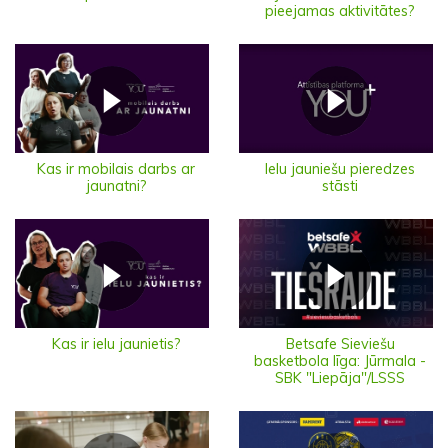
pieejamas aktivitātes?
Ielu jauniešu pieredzes
Kas ir mobilais darbs ar
stāsti
jaunatni?
Kas ir ielu jaunietis?
Betsafe Sieviešu
basketbola līga: Jūrmala -
SBK "Liepāja"/LSSS