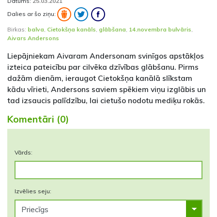
Datums:
25.03.2021
Dalies ar šo ziņu:
Birkas:
balva
,
Cietokšņa kanāls
,
glābšana
,
14.novembra bulvāris
,
Aivars Andersons
Liepājniekam Aivaram Andersonam svinīgos apstākļos
izteica pateicību par cilvēka dzīvības glābšanu. Pirms
dažām dienām, ieraugot Cietokšņa kanālā slīkstam
kādu vīrieti, Andersons saviem spēkiem viņu izglābis un
tad izsaucis palīdzību, lai cietušo nodotu mediķu rokās.
Komentāri (0)
Vārds:
Izvēlies seju: