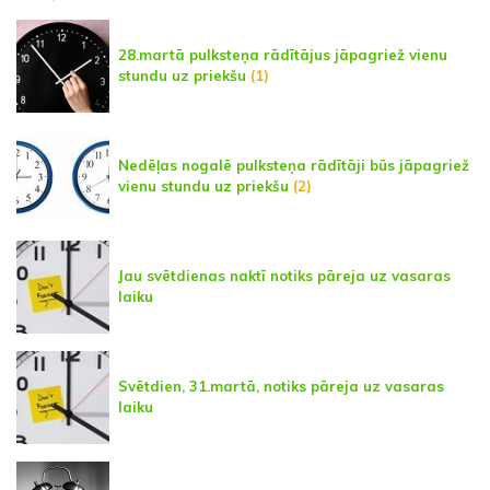
28.martā pulksteņa rādītājus jāpagriež vienu
stundu uz priekšu
(1)
Nedēļas nogalē pulksteņa rādītāji būs jāpagriež
vienu stundu uz priekšu
(2)
Jau svētdienas naktī notiks pāreja uz vasaras
laiku
Svētdien, 31.martā, notiks pāreja uz vasaras
laiku