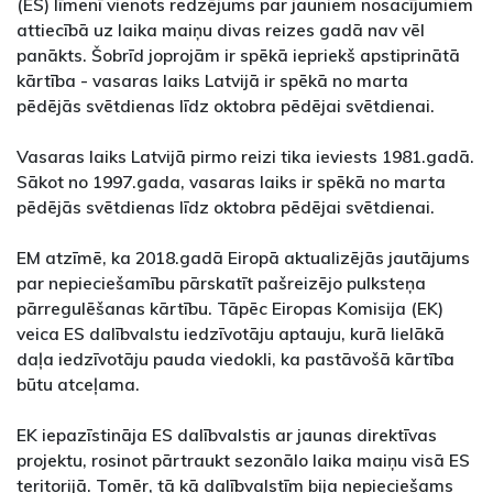
(ES) līmenī vienots redzējums par jauniem nosacījumiem
attiecībā uz laika maiņu divas reizes gadā nav vēl
panākts. Šobrīd joprojām ir spēkā iepriekš apstiprinātā
kārtība - vasaras laiks Latvijā ir spēkā no marta
pēdējās svētdienas līdz oktobra pēdējai svētdienai.
Vasaras laiks Latvijā pirmo reizi tika ieviests 1981.gadā.
Sākot no 1997.gada, vasaras laiks ir spēkā no marta
pēdējās svētdienas līdz oktobra pēdējai svētdienai.
EM atzīmē, ka 2018.gadā Eiropā aktualizējās jautājums
par nepieciešamību pārskatīt pašreizējo pulksteņa
pārregulēšanas kārtību. Tāpēc Eiropas Komisija (EK)
veica ES dalībvalstu iedzīvotāju aptauju, kurā lielākā
daļa iedzīvotāju pauda viedokli, ka pastāvošā kārtība
būtu atceļama.
EK iepazīstināja ES dalībvalstis ar jaunas direktīvas
projektu, rosinot pārtraukt sezonālo laika maiņu visā ES
teritorijā. Tomēr, tā kā dalībvalstīm bija nepieciešams