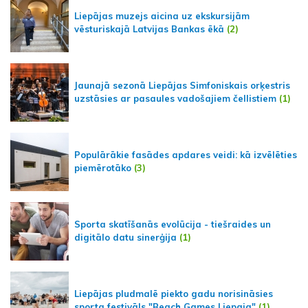
Liepājas muzejs aicina uz ekskursijām
vēsturiskajā Latvijas Bankas ēkā
(2)
Jaunajā sezonā Liepājas Simfoniskais orķestris
uzstāsies ar pasaules vadošajiem čellistiem
(1)
Populārākie fasādes apdares veidi: kā izvēlēties
piemērotāko
(3)
Sporta skatīšanās evolūcija - tiešraides un
digitālo datu sinerģija
(1)
Liepājas pludmalē piekto gadu norisināsies
sporta festivāls "Beach Games Liepaja"
(1)