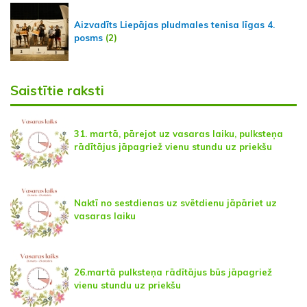
Aizvadīts Liepājas pludmales tenisa līgas 4.
posms
(2)
Saistītie raksti
31. martā, pārejot uz vasaras laiku, pulksteņa
rādītājus jāpagriež vienu stundu uz priekšu
Naktī no sestdienas uz svētdienu jāpāriet uz
vasaras laiku
26.martā pulksteņa rādītājus būs jāpagriež
vienu stundu uz priekšu