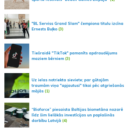
"BL Serviss Grand Slam" čempiona titulu izcīna
Ernests Buļko
(3)
Tiešraidē "TikTok" pamanīts apdraudējums
maziem bērniem
(3)
Uz ielas notriekta sieviete; par gūtajām
traumām viņa "apjautusi" tikai pēc atgriešanās
mājās
(1)
“Bioforce” piesaista Baltijas biometāna nozarē
līdz šim lielākās investīcijas un paplašinās
darbību Latvijā
(4)