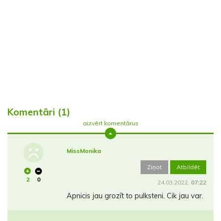
Komentāri (1)
aizvērt komentārus
MissMonika
Ziņot
Atbildēt
2
0
24.03.2022.
07:22
Apnicis jau grozīt to pulksteni. Cik jau var.