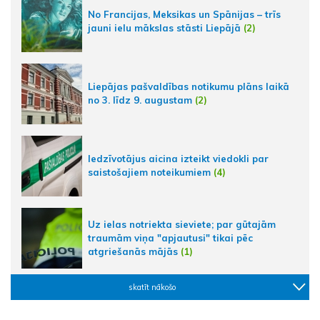
No Francijas, Meksikas un Spānijas – trīs
jauni ielu mākslas stāsti Liepājā
(2)
Liepājas pašvaldības notikumu plāns laikā
no 3. līdz 9. augustam
(2)
Iedzīvotājus aicina izteikt viedokli par
saistošajiem noteikumiem
(4)
Uz ielas notriekta sieviete; par gūtajām
traumām viņa "apjautusi" tikai pēc
atgriešanās mājās
(1)
skatīt nākošo