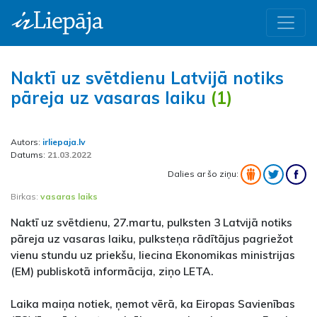
Naktī uz svētdienu Latvijā notiks
pāreja uz vasaras laiku
(1)
Autors:
irliepaja.lv
Datums:
21.03.2022
Dalies ar šo ziņu:
Birkas:
vasaras laiks
Naktī uz svētdienu, 27.martu, pulksten 3 Latvijā notiks
pāreja uz vasaras laiku, pulksteņa rādītājus pagriežot
vienu stundu uz priekšu, liecina Ekonomikas ministrijas
(EM) publiskotā informācija, ziņo LETA.
Laika maiņa notiek, ņemot vērā, ka Eiropas Savienības