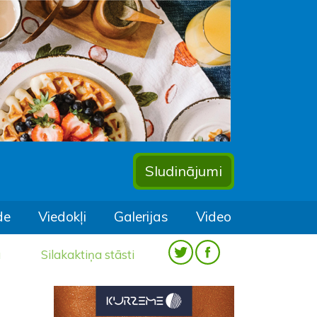
Sludinājumi
de
Viedokļi
Galerijas
Video
a
Silakaktiņa stāsti