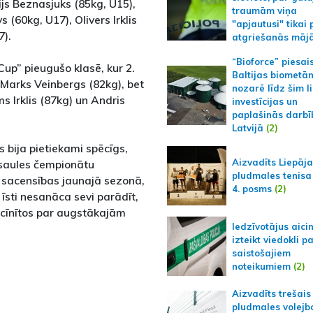
ijs Beznasjuks (85kg, U15),
traumām viņa
(60kg, U17), Olivers Irklis
"apjautusi" tikai 
7).
atgriešanās māj
“Bioforce” piesai
up” pieugušo klasē, kur 2.
Baltijas biometā
 Marks Veinbergs (82kg), bet
nozarē līdz šim l
s Irklis (87kg) un Andris
investīcijas un
paplašinās darbī
Latvijā
(2)
s bija pietiekami spēcīgs,
Aizvadīts Liepāj
asaules čempionātu
pludmales tenisa
s sacensības jaunajā sezonā,
4. posms
(2)
īsti nesanāca sevi parādīt,
ē cīnītos par augstākajām
Iedzīvotājus aici
izteikt viedokli p
saistošajiem
noteikumiem
(2)
Aizvadīts trešais
pludmales volejb