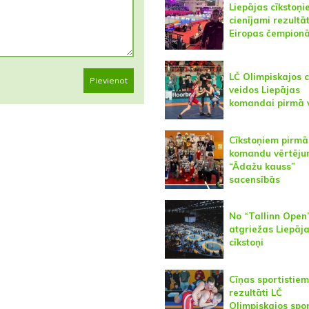
Liepājas cīkstoņ
cienījami rezultāt
Eiropas čempion
LČ Olimpiskajos 
Pievienot
veidos Liepājas
komandai pirmā 
Cīkstoņiem pirmā
komandu vērtēj
“Ādažu kauss”
sacensībās
No “Tallinn Open
atgriežas Liepāj
cīkstoņi
Cīņas sportistiem 
rezultāti LČ
Olimpiskajos spo