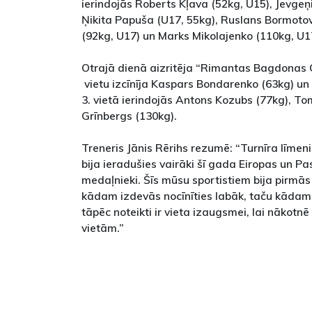
ierindojās Roberts Kļava (52kg, U15), Jevgeņ
Ņikita Papuša (U17, 55kg), Ruslans Bormotovs 
(92kg, U17) un Marks Mikolajenko (110kg, U1
Otrajā dienā aizritēja “Rimantas Bagdonas C
vietu izcīnīja Kaspars Bondarenko (63kg) un
3. vietā ierindojās Antons Kozubs (77kg), Tom
Grīnbergs (130kg).
Treneris Jānis Rērihs rezumē: “Turnīra līmeni
bija ieradušies vairāki šī gada Eiropas un P
medaļnieki. Šīs mūsu sportistiem bija pirmā
kādam izdevās nocīnīties labāk, taču kādam 
tāpēc noteikti ir vieta izaugsmei, lai nākotn
vietām.”