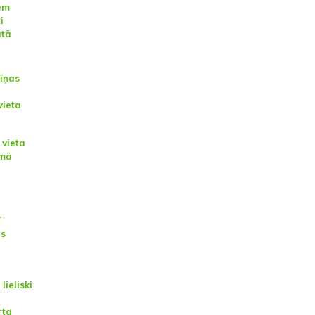
iem
i
ātā
cīņas
vieta
 vieta
umā
”
as
lieliski
rta