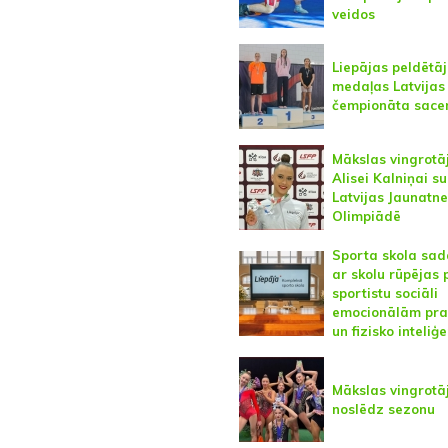
veidos
Liepājas peldētā
medaļas Latvijas
čempionāta sace
Mākslas vingrotā
Alisei Kalniņai s
Latvijas Jaunatn
Olimpiādē
Sporta skola sad
ar skolu rūpējas 
sportistu sociāli
emocionālām pr
un fizisko inteliģe
Mākslas vingrotā
noslēdz sezonu