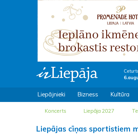
Ceturt
6.aug
Liepājnieki
Bizness
Kultūra
Koncerts
Liepāja 2027
Te
Liepājas cīņas sportistiem 