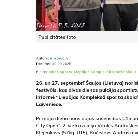
Publicitātes foto
Autors:
irliepaja.lv
Datums:
30.09.2025
Birkas:
cīņas sports
,
Liepājas Kompleksā sporta skola
26. un 27. septembrī Šauļos (Lietuva) noris
festivāls, kas divas dienas pulcēja sportis
informē “Liepājas Kompleksā sporta skola
Laiveniece.
Pirmajā dienā norisinājās sacensības U15 
City Open”. 2. vietu izcīnīja Vitālijs Andrušk
Kļejenkovs (57kg, U15), Račislavs Andruškevič