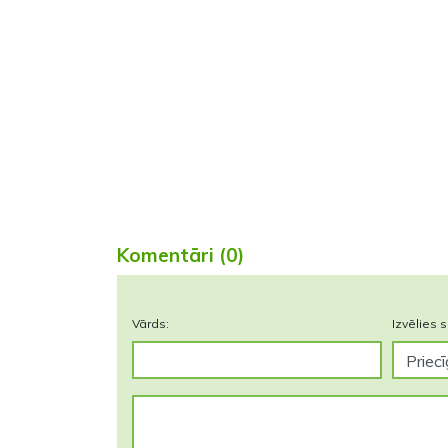
Komentāri (0)
Vārds:
Izvēlies s