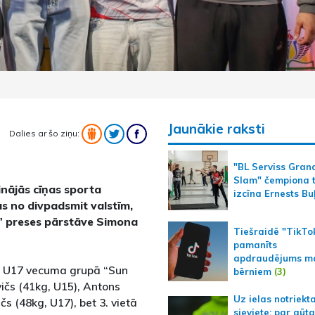
Jaunākie raksti
Dalies ar šo ziņu:
"BL Serviss Gran
Slam" čempiona t
inājās cīņas sporta
izcīna Ernests Bu
tus no divpadsmit valstīm,
” preses pārstāve Simona
Tiešraidē "TikTo
pamanīts
apdraudējums m
un U17 vecuma grupā “Sun
bērniem
(3)
evičs (41kg, U15), Antons
Uz ielas notriekt
s (48kg, U17), bet 3. vietā
sieviete; par gūt