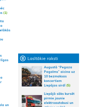
pēc
ās
(1)
sta
na
ielākās
bu
as
Lasītākie raksti
 līgas
Augustā “Pegaza
Pagalms” aicina uz
10 bezmaksas
na
koncertiem
ar
Liepājas sirdī
(5)
Liepājā sāks kursēt
pirmie jaunie
elektroautobusi un
ola un