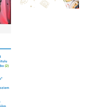
d
itulu
ļko
(2)
k"
aziem
a
ajām