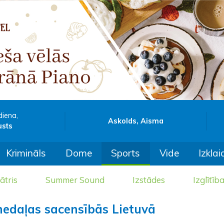
diena,
Askolds, Aisma
usts
Krimināls
Dome
Sports
Vide
Izklai
ātris
Summer Sound
Izstādes
Izglītīb
medaļas sacensībās Lietuvā