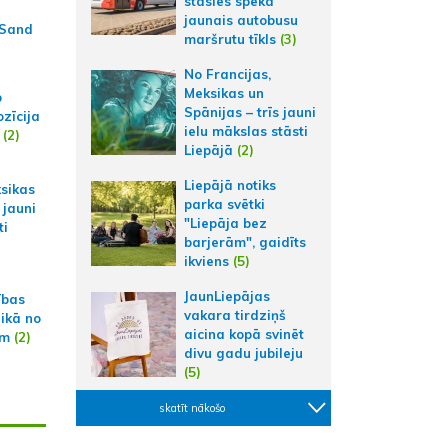
stāsies spēkā
jaunais autobusu
 Sand
maršrutu tīkls
(3)
No Francijas,
Meksikas un
p
Spānijas – trīs jauni
zīcija
ielu mākslas stāsti
(2)
Liepājā
(2)
Liepājā notiks
ksikas
parka svētki
 jauni
"Liepāja bez
ti
barjerām", gaidīts
ikviens
(5)
JaunLiepājas
ības
vakara tirdziņš
aikā no
aicina kopā svinēt
am
(2)
divu gadu jubileju
(5)
skatīt nākošo