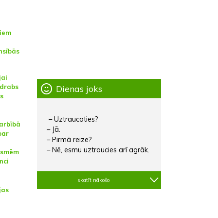
jiem
nsībās
jai
udrabs
Dienas joks
es
– Uztraucaties?
arbībā
– Jā.
par
– Pirmā reize?
– Nē, esmu uztraucies arī agrāk.
asmēm
nci
skatīt nākošo
jas