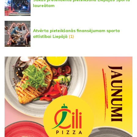
laureātam
Atvērta pieteikšanās finansējumam sporta
attīstībai Liepājā
(1)