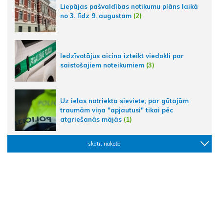
Liepājas pašvaldības notikumu plāns laikā
no 3. līdz 9. augustam
(2)
Iedzīvotājus aicina izteikt viedokli par
saistošajiem noteikumiem
(3)
Uz ielas notriekta sieviete; par gūtajām
traumām viņa "apjautusi" tikai pēc
atgriešanās mājās
(1)
skatīt nākošo