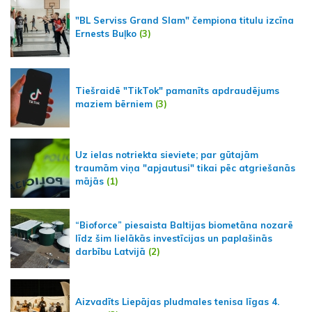
"BL Serviss Grand Slam" čempiona titulu izcīna
Ernests Buļko
(3)
Tiešraidē "TikTok" pamanīts apdraudējums
maziem bērniem
(3)
Uz ielas notriekta sieviete; par gūtajām
traumām viņa "apjautusi" tikai pēc atgriešanās
mājās
(1)
“Bioforce” piesaista Baltijas biometāna nozarē
līdz šim lielākās investīcijas un paplašinās
darbību Latvijā
(2)
Aizvadīts Liepājas pludmales tenisa līgas 4.