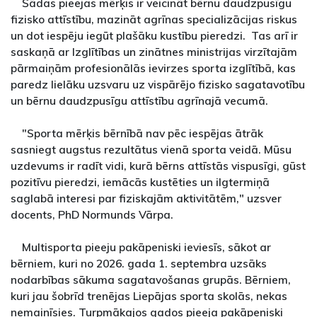
Šādas pieejas mērķis ir veicināt bērnu daudzpusīgu
fizisko attīstību, mazināt agrīnas specializācijas riskus
un dot iespēju iegūt plašāku kustību pieredzi. Tas arī ir
saskaņā ar Izglītības un zinātnes ministrijas virzītajām
pārmaiņām profesionālās ievirzes sporta izglītībā, kas
paredz lielāku uzsvaru uz vispārējo fizisko sagatavotību
un bērnu daudzpusīgu attīstību agrīnajā vecumā.
"Sporta mērķis bērnībā nav pēc iespējas ātrāk
sasniegt augstus rezultātus vienā sporta veidā. Mūsu
uzdevums ir radīt vidi, kurā bērns attīstās vispusīgi, gūst
pozitīvu pieredzi, iemācās kustēties un ilgtermiņā
saglabā interesi par fiziskajām aktivitātēm," uzsver
docents, PhD Normunds Vārpa.
Multisporta pieeju pakāpeniski ieviesīs, sākot ar
bērniem, kuri no 2026. gada 1. septembra uzsāks
nodarbības sākuma sagatavošanas grupās. Bērniem,
kuri jau šobrīd trenējas Liepājas sporta skolās, nekas
nemainīsies. Turpmākajos gados pieeja pakāpeniski