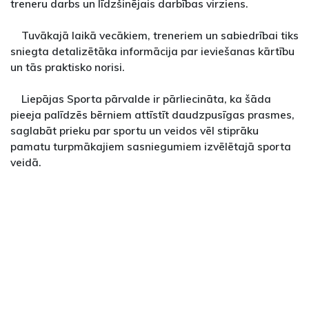
treneru darbs un līdzšinējais darbības virziens.
Tuvākajā laikā vecākiem, treneriem un sabiedrībai tiks
sniegta detalizētāka informācija par ieviešanas kārtību
un tās praktisko norisi.
Liepājas Sporta pārvalde ir pārliecināta, ka šāda
pieeja palīdzēs bērniem attīstīt daudzpusīgas prasmes,
saglabāt prieku par sportu un veidos vēl stiprāku
pamatu turpmākajiem sasniegumiem izvēlētajā sporta
veidā.