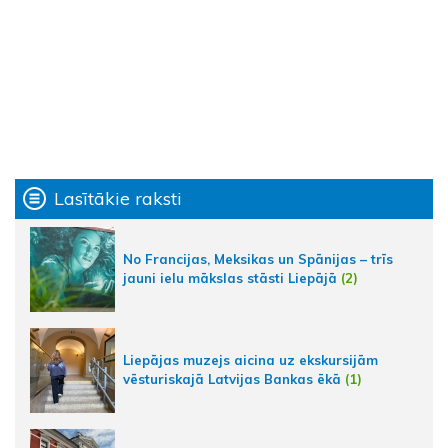
Lasītākie raksti
No Francijas, Meksikas un Spānijas – trīs
jauni ielu mākslas stāsti Liepājā
(2)
Liepājas muzejs aicina uz ekskursijām
vēsturiskajā Latvijas Bankas ēkā
(1)