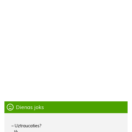
Dienas joks
– Uztraucaties?
– Jā.