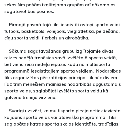
sekos šīm pašām izglītojamo grupām arī nākamajos
sagatavotības posmos.
Pirmajā posmā tajā tiks iesaistīti astoņi sporta veidi –
futbols, basketbols, volejbols, vieglatlētika, peldēšana,
cīņu sporta veidi, florbols un akrobātika.
Sākuma sagatavošanas grupu izglītojamie divas
reizes nedēļā trenēsies savā izvēlētajā sporta veidā,
bet vienu reizi nedēļā iepazīs kādu no multisporta
programmā iesaistītajiem sporta veidiem. Nodarbības
tiks organizētas pēc rotācijas principa - ik pēc diviem
līdz trim mēnešiem mainīsies nodarbībās apgūstamais
sporta veids, saglabājot izvēlēto sporta veidu kā
galveno treniņu virzienu.
Svarīgi uzsvērt, ka multisporta pieeja netiek ieviesta
kā jauns sporta veids vai atsevišķa programma. Tiks
saglabātas katras sporta skolas identitāte, tradīcijas,