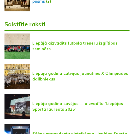
posms
(2)
Saistītie raksti
Liepājā aizvadīts futbola treneru izglītības
seminārs
Liepāja godina Latvijas Jaunatnes X Olimpiādes
dalībniekus
Liepāja godina savējos — aizvadīts “Liepājas
Sporta laureāts 2025”
Sākas pretendentu pieteikšana Liepājas Sporta