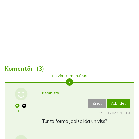
Komentāri (3)
aizvērt komentārus
Bembists
Ziņot
Atbildēt
0
0
19.09.2023.
10:19
Tur ta forma jaaizpilda un viss?