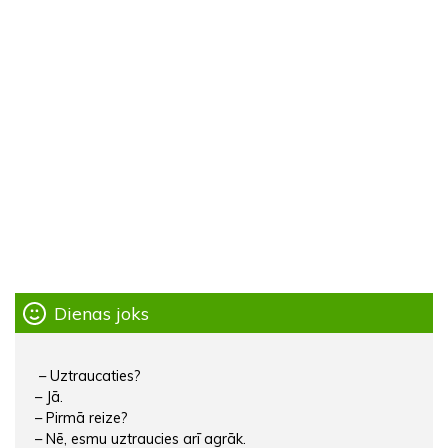
Dienas joks
– Uztraucaties?
– Jā.
– Pirmā reize?
– Nē, esmu uztraucies arī agrāk.