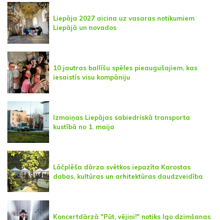
Liepāja 2027 aicina uz vasaras notikumiem
Liepājā un novados
10 jautras ballīšu spēles pieaugušajiem, kas
iesaistīs visu kompāniju
Izmaiņas Liepājas sabiedriskā transporta
kustībā no 1. maija
Lāčplēša dārza svētkos iepazīta Karostas
dabas, kultūras un arhitektūras daudzveidība
Koncertdārzā "Pūt, vējiņi!" notiks Igo dzimšanas