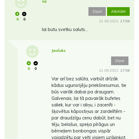
op
Ziņot
Atbildēt
0
0
21.09.2023.
17:56
lai butu svetku saluts...
Jančuks
Ziņot
0
0
21.09.2023.
17:56
Var arī bez salūta, varbūt drīzāk
kādus ugunsrijēju priekšnesumus, tie
būs vairāk dabai pa draugam.
Galvenais, lai tā pavairāk bufetes
saliek, kur var i aliņu, i zacenīti -
šķovētus kāpostiņus ar zardelītēm -
par draudzīgu cenu dabūt, bet nu
tēju, belašus, speķa pīrāgus un
bērneļiem bonbongas vispār
vajadzētu par velti visiem uzšķinķot,