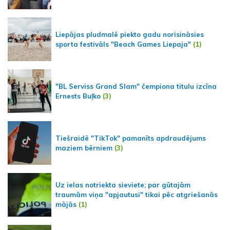
Liepājas pludmalē piekto gadu norisināsies
sporta festivāls "Beach Games Liepaja"
(1)
"BL Serviss Grand Slam" čempiona titulu izcīna
Ernests Buļko
(3)
Tiešraidē "TikTok" pamanīts apdraudējums
maziem bērniem
(3)
Uz ielas notriekta sieviete; par gūtajām
traumām viņa "apjautusi" tikai pēc atgriešanās
mājās
(1)