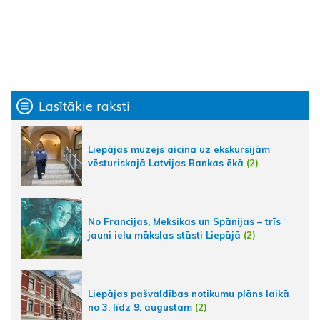
Lasītākie raksti
Liepājas muzejs aicina uz ekskursijām
vēsturiskajā Latvijas Bankas ēkā
(2)
No Francijas, Meksikas un Spānijas – trīs
jauni ielu mākslas stāsti Liepājā
(2)
Liepājas pašvaldības notikumu plāns laikā
no 3. līdz 9. augustam
(2)