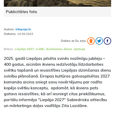
Publicitātes foto
Autors:
irliepaja.lv
Datums:
19.09.2023
Dalies ar šo ziņu:
Birkas:
Liepāja 2027
,
svētki
,
dzimšanas diena
,
aptauja
2025. gadā Liepājas pilsēta svinēs nozīmīgu jubileju –
400 gadus, aicinām ikvienu iedzīvotāju līdzdarboties
svētku tapšanā un iesaistīties Liepājas dzimšanas dienu
svinību plānošanā. Eiropas kultūras galvaspilsētas 2027
komanda aicina sniegt savu novērtējumu par radīto
kopējo svētku konceptu, apdomāt, kā ikviens pats
gatavs iesaistīties, kā arī iesniegt citus priekšlikumus,
portālu informēja "Liepāja 2027" Sabiedrisko attiecību
un mārketinga daļas vadītāja Zita Lazdāne.