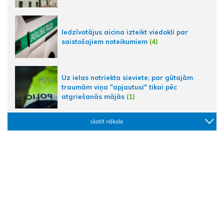
Iedzīvotājus aicina izteikt viedokli par
saistošajiem noteikumiem
(4)
Uz ielas notriekta sieviete; par gūtajām
traumām viņa "apjautusi" tikai pēc
atgriešanās mājās
(1)
skatīt nākošo