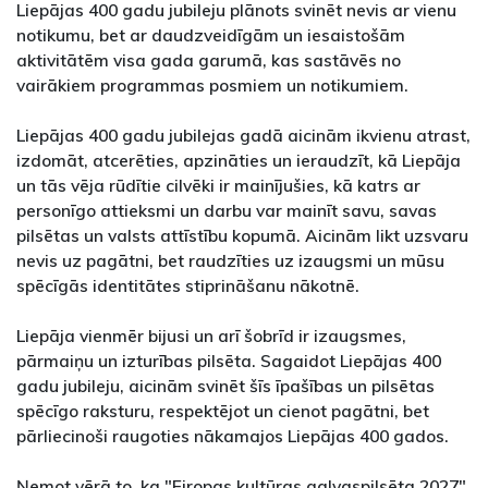
Liepājas 400 gadu jubileju plānots svinēt nevis ar vienu
notikumu, bet ar daudzveidīgām un iesaistošām
aktivitātēm visa gada garumā, kas sastāvēs no
vairākiem programmas posmiem un notikumiem.
Liepājas 400 gadu jubilejas gadā aicinām ikvienu atrast,
izdomāt, atcerēties, apzināties un ieraudzīt, kā Liepāja
un tās vēja rūdītie cilvēki ir mainījušies, kā katrs ar
personīgo attieksmi un darbu var mainīt savu, savas
pilsētas un valsts attīstību kopumā. Aicinām likt uzsvaru
nevis uz pagātni, bet raudzīties uz izaugsmi un mūsu
spēcīgās identitātes stiprināšanu nākotnē.
Liepāja vienmēr bijusi un arī šobrīd ir izaugsmes,
pārmaiņu un izturības pilsēta. Sagaidot Liepājas 400
gadu jubileju, aicinām svinēt šīs īpašības un pilsētas
spēcīgo raksturu, respektējot un cienot pagātni, bet
pārliecinoši raugoties nākamajos Liepājas 400 gados.
Ņemot vērā to, ka "Eiropas kultūras galvaspilsēta 2027"