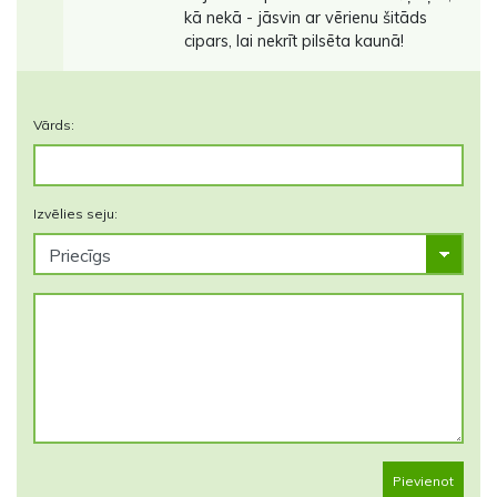
kā nekā - jāsvin ar vērienu šitāds
cipars, lai nekrīt pilsēta kaunā!
Vārds:
Izvēlies seju:
Pievienot