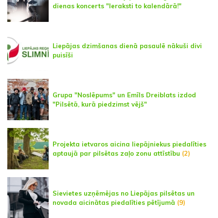
dienas koncerts "Ieraksti to kalendārā!"
Liepājas dzimšanas dienā pasaulē nākuši divi
puisīši
Grupa "Noslēpums" un Emīls Dreiblats izdod
"Pilsētā, kurā piedzimst vējš"
Projekta ietvaros aicina liepājniekus piedalīties
aptaujā par pilsētas zaļo zonu attīstību
(2)
Sievietes uzņēmējas no Liepājas pilsētas un
novada aicinātas piedalīties pētījumā
(9)