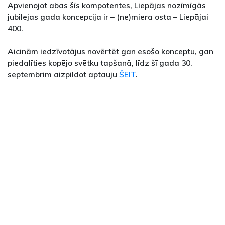
Apvienojot abas šīs kompotentes, Liepājas nozīmīgās
jubilejas gada koncepcija ir – (ne)miera osta – Liepājai
400.
Aicinām iedzīvotājus novērtēt gan esošo konceptu, gan
piedalīties kopējo svētku tapšanā, līdz šī gada 30.
septembrim aizpildot aptauju
ŠEIT
.