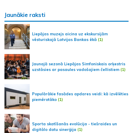
Jaunākie raksti
Liepājas muzejs aicina uz ekskursijām
vēsturiskajā Latvijas Bankas ēkā
(1)
Jaunajā sezonā Liepājas Simfoniskais orķestris
uzstāsies ar pasaules vadošajiem čellistiem
(1)
Populārākie fasādes apdares veidi: kā izvēlēties
piemērotāko
(1)
Sporta skatīšanās evolūcija - tiešraides un
digitālo datu sinerģija
(1)