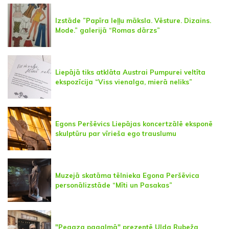
Izstāde ”Papīra leļļu māksla. Vēsture. Dizains.
Mode.” galerijā “Romas dārzs”
Liepājā tiks atklāta Austrai Pumpurei veltīta
ekspozīcija “Viss vienalga, mierā neliks”
Egons Peršēvics Liepājas koncertzālē eksponē
skulptūru par vīrieša ego trauslumu
Muzejā skatāma tēlnieka Egona Peršēvica
personālizstāde “Mīti un Pasakas”
"Pegaza pagalmā" prezentē Ulda Rubeža