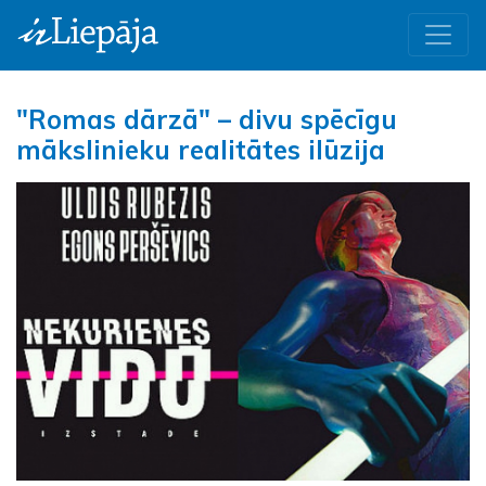
"Romas dārzā" – divu spēcīgu
mākslinieku realitātes ilūzija