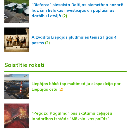
“Bioforce” piesaista Baltijas biometāna nozarē
līdz šim lielākās investīcijas un paplašinās
darbību Latvijā
(2)
Aizvadīts Liepājas pludmales tenisa līgas 4.
posms
(2)
Saistītie raksti
Liepājas bākā top multimediju ekspozīcija par
Liepājas ostu
(2)
“Pegaza Pagalmā” būs skatāma ceļojošā
labdarības izstāde “Māksla, kas palīdz”