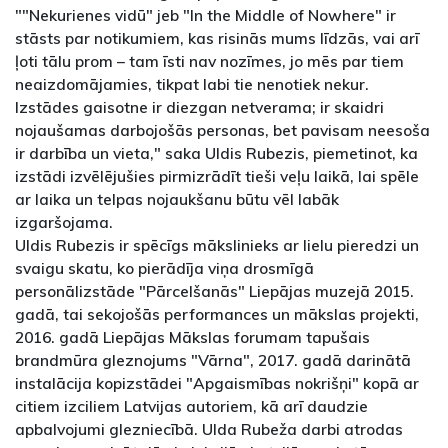
""Nekurienes vidū" jeb "In the Middle of Nowhere" ir
stāsts par notikumiem, kas risinās mums līdzās, vai arī
ļoti tālu prom – tam īsti nav nozīmes, jo mēs par tiem
neaizdomājamies, tikpat labi tie nenotiek nekur.
Izstādes gaisotne ir diezgan netverama; ir skaidri
nojaušamas darbojošās personas, bet pavisam neesoša
ir darbība un vieta," saka Uldis Rubezis, piemetinot, ka
izstādi izvēlējušies pirmizrādīt tieši veļu laikā, lai spēle
ar laika un telpas nojaukšanu būtu vēl labāk
izgaršojama.
Uldis Rubezis ir spēcīgs mākslinieks ar lielu pieredzi un
svaigu skatu, ko pierādīja viņa drosmīgā
personālizstāde "Pārcelšanās" Liepājas muzejā 2015.
gadā, tai sekojošās performances un mākslas projekti,
2016. gadā Liepājas Mākslas forumam tapušais
brandmūra gleznojums "Vārna", 2017. gadā darinātā
instalācija kopizstādei "Apgaismības nokrišņi" kopā ar
citiem izciliem Latvijas autoriem, kā arī daudzie
apbalvojumi glezniecībā. Ulda Rubeža darbi atrodas