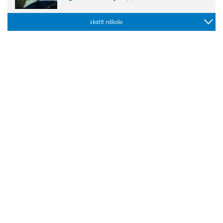
skatīt nākošo