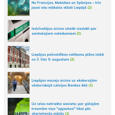
No Francijas, Meksikas un Spānijas – trīs
jauni ielu mākslas stāsti Liepājā
(2)
Iedzīvotājus aicina izteikt viedokli par
saistošajiem noteikumiem
(3)
Liepājas pašvaldības notikumu plāns laikā
no 3. līdz 9. augustam
(2)
Liepājas muzejs aicina uz ekskursijām
vēsturiskajā Latvijas Bankas ēkā
(1)
Uz ielas notriekta sieviete; par gūtajām
traumām viņa "apjautusi" tikai pēc
atgriešanās mājās
(1)