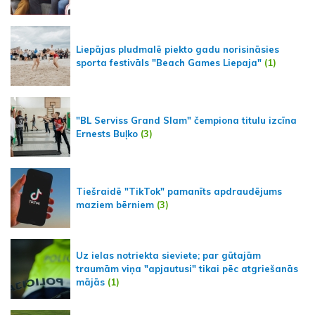
Liepājas pludmalē piekto gadu norisināsies
sporta festivāls "Beach Games Liepaja"
(1)
"BL Serviss Grand Slam" čempiona titulu izcīna
Ernests Buļko
(3)
Tiešraidē "TikTok" pamanīts apdraudējums
maziem bērniem
(3)
Uz ielas notriekta sieviete; par gūtajām
traumām viņa "apjautusi" tikai pēc atgriešanās
mājās
(1)