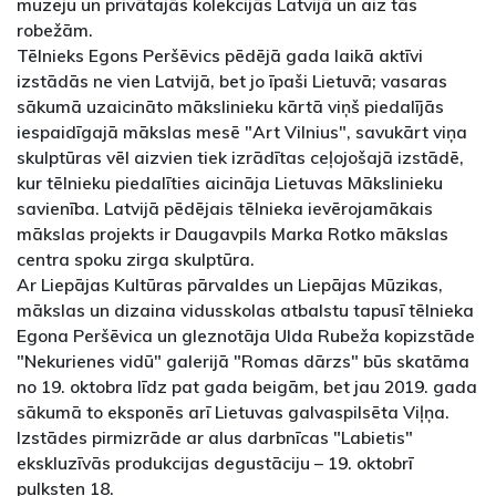
muzeju un privātajās kolekcijās Latvijā un aiz tās
robežām.
Tēlnieks Egons Peršēvics pēdējā gada laikā aktīvi
izstādās ne vien Latvijā, bet jo īpaši Lietuvā; vasaras
sākumā uzaicināto mākslinieku kārtā viņš piedalījās
iespaidīgajā mākslas mesē "Art Vilnius", savukārt viņa
skulptūras vēl aizvien tiek izrādītas ceļojošajā izstādē,
kur tēlnieku piedalīties aicināja Lietuvas Mākslinieku
savienība. Latvijā pēdējais tēlnieka ievērojamākais
mākslas projekts ir Daugavpils Marka Rotko mākslas
centra spoku zirga skulptūra.
Ar Liepājas Kultūras pārvaldes un Liepājas Mūzikas,
mākslas un dizaina vidusskolas atbalstu tapusī tēlnieka
Egona Peršēvica un gleznotāja Ulda Rubeža kopizstāde
"Nekurienes vidū" galerijā "Romas dārzs" būs skatāma
no 19. oktobra līdz pat gada beigām, bet jau 2019. gada
sākumā to eksponēs arī Lietuvas galvaspilsēta Viļņa.
Izstādes pirmizrāde ar alus darbnīcas "Labietis"
ekskluzīvās produkcijas degustāciju – 19. oktobrī
pulksten 18.