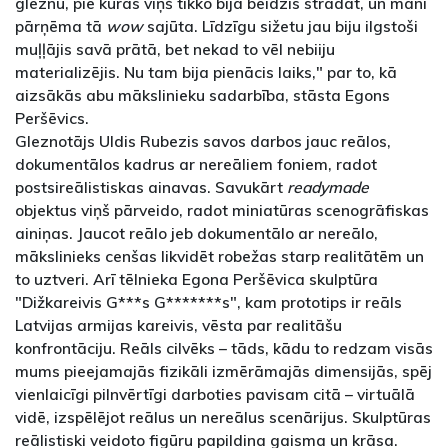
gleznu, pie kuras viņš tikko bija beidzis strādāt, un mani
pārņēma tā
wow
sajūta. Līdzīgu sižetu jau biju ilgstoši
muļļājis savā prātā, bet nekad to vēl nebiiju
materializējis. Nu tam bija pienācis laiks," par to, kā
aizsākās abu mākslinieku sadarbība, stāsta Egons
Peršēvics.
Gleznotājs Uldis Rubezis savos darbos jauc reālos,
dokumentālos kadrus ar nereāliem foniem, radot
postsireālistiskas ainavas. Savukārt
readymade
objektus viņš pārveido, radot miniatūras scenogrāfiskas
ainiņas. Jaucot reālo jeb dokumentālo ar nereālo,
mākslinieks cenšas likvidēt robežas starp realitātēm un
to uztveri. Arī tēlnieka Egona Peršēvica skulptūra
"Dižkareivis G***s G*******s", kam prototips ir reāls
Latvijas armijas kareivis, vēsta par realitāšu
konfrontāciju. Reāls cilvēks – tāds, kādu to redzam visās
mums pieejamajās fizikāli izmērāmajās dimensijās, spēj
vienlaicīgi pilnvērtīgi darboties pavisam citā – virtuālā
vidē, izspēlējot reālus un nereālus scenārijus. Skulptūras
reālistiski veidoto figūru papildina gaisma un krāsa.