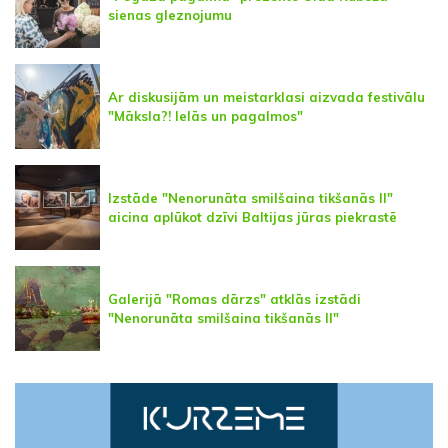
sienas gleznojumu
Ar diskusijām un meistarklasi aizvada festivālu
"Māksla?! Ielās un pagalmos"
Izstāde "Nenorunāta smilšaina tikšanās II"
aicina aplūkot dzīvi Baltijas jūras piekrastē
Galerijā "Romas dārzs" atklās izstādi
"Nenorunāta smilšaina tikšanās II"