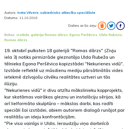
Autors:
Iveta Vēvere, sabiedrisko attiecību speciāliste
Datums:
11.10.2018
Dalies ar šo ziņu:
Birkas:
izstāde
,
galerija Romas dārzs
,
Egons Peršēvics
,
Uldis Rubezis
,
Romas dārzs
19. oktobrī pulksten 18 galerijā "Romas dārzs" (Zivju
iela 3) notiks pirmizrāde gleznotāja Ulda Rubeža un
tēlnieka Egona Peršēvica kopizstādei "Nekurienes vidū".
Izstāde reflektē uz mūsdienu mediju pārsātinātās vides
ietekmē dzīvojošu cilvēku realitātes uztveri un tās
ilūziju.
"Nekurienes vidū" ir divu atzītu mākslinieku kopprojekts,
kur skatāmas vairākas gleznu un instalāciju sērijas, kā
arī lielformāta skulptūra – mākslas darbi, kas radīti
speciāli šai izstādei, abiem autoriem dialogā runājot par
realitāšu un ideju konfrontācijām.
"Pie visa vainīgs ir Uldis. Ieraudzīju viņa darbnīcā