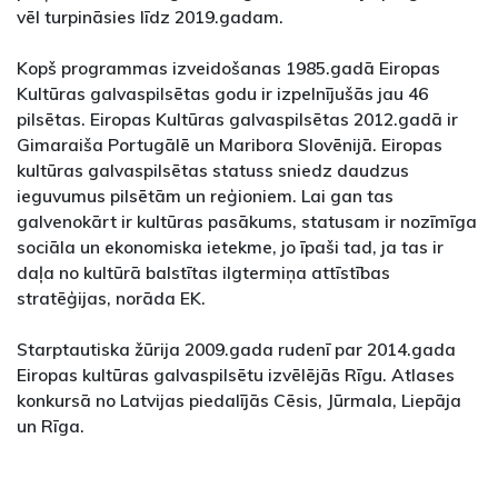
vēl turpināsies līdz 2019.gadam.
Kopš programmas izveidošanas 1985.gadā Eiropas
Kultūras galvaspilsētas godu ir izpelnījušās jau 46
pilsētas. Eiropas Kultūras galvaspilsētas 2012.gadā ir
Gimaraiša Portugālē un Maribora Slovēnijā. Eiropas
kultūras galvaspilsētas statuss sniedz daudzus
ieguvumus pilsētām un reģioniem. Lai gan tas
galvenokārt ir kultūras pasākums, statusam ir nozīmīga
sociāla un ekonomiska ietekme, jo īpaši tad, ja tas ir
daļa no kultūrā balstītas ilgtermiņa attīstības
stratēģijas, norāda EK.
Starptautiska žūrija 2009.gada rudenī par 2014.gada
Eiropas kultūras galvaspilsētu izvēlējās Rīgu. Atlases
konkursā no Latvijas piedalījās Cēsis, Jūrmala, Liepāja
un Rīga.