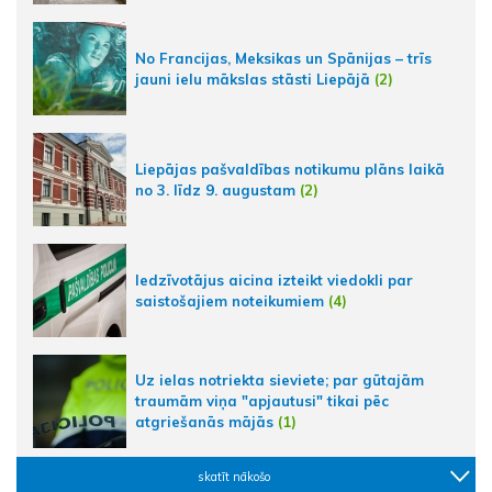
No Francijas, Meksikas un Spānijas – trīs
jauni ielu mākslas stāsti Liepājā
(2)
Liepājas pašvaldības notikumu plāns laikā
no 3. līdz 9. augustam
(2)
Iedzīvotājus aicina izteikt viedokli par
saistošajiem noteikumiem
(4)
Uz ielas notriekta sieviete; par gūtajām
traumām viņa "apjautusi" tikai pēc
atgriešanās mājās
(1)
skatīt nākošo