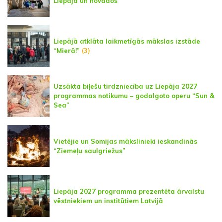
Liepājā un novados
Liepājā atklāta laikmetīgās mākslas izstāde
“Mierā!”
(3)
Uzsākta biļešu tirdzniecība uz Liepāja 2027
programmas notikumu – godalgoto operu “Sun &
Sea”
Vietējie un Somijas mākslinieki ieskandinās
“Ziemeļu saulgriežus”
Liepāja 2027 programma prezentēta ārvalstu
vēstniekiem un institūtiem Latvijā