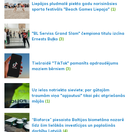
Liepājas pludmalē piekto gadu norisināsies
sporta festivāls "Beach Games Liepaja"
(1)
"BL Serviss Grand Slam" čempiona titulu izcīna
Ernests Buļko
(3)
Tiešraidē "TikTok" pamanīts apdraudējums
maziem bērniem
(3)
Uz ielas notriekta sieviete; par gūtajām
traumām viņa "apjautusi" tikai pēc atgriešanās
mājās
(1)
“Bioforce” piesaista Baltijas biometāna nozarē
līdz šim lielākās investīcijas un paplašinās
darbību Latvijā
(4)