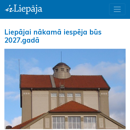
Liepājai nākamā iespēja būs
2027.gadā