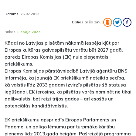
Datums:
25.07.2012
Dalies ar šo ziņu:
Birkas:
Liepāja 2027
Kādai no Latvijas pilsētām nākamā iespēja kļūt par
Eiropas kultūras galvaspilsētu varētu būt 2027.gadā,
paredz Eiropas Komisijas (EK) nule pieņemtais
priekšlikums.
Eiropas Komisijas pārstāvniecībā Latvijā aģentūru BNS
informēja, ka jaunajā EK priekšlikumā noteikta secība,
kā valstis līdz 2033.gadam izvirzīs pilsētas šā statusa
iegūšanai. EK ierosina, ka pilsētas varēs nominēt ne tikai
dalībvalstis, bet reizi trijos gados – arī esošās un
potenciālās kandidātvalstis.
EK priekšlikumu apspriedīs Eiropas Parlaments un
Padome, un galīgo lēmumu par turpmāko kārtību
pieņems līdz 2013.gada beigām. Pašreizējā programma