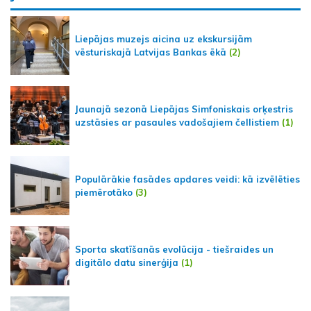
Liepājas muzejs aicina uz ekskursijām
vēsturiskajā Latvijas Bankas ēkā
(2)
Jaunajā sezonā Liepājas Simfoniskais orķestris
uzstāsies ar pasaules vadošajiem čellistiem
(1)
Populārākie fasādes apdares veidi: kā izvēlēties
piemērotāko
(3)
Sporta skatīšanās evolūcija - tiešraides un
digitālo datu sinerģija
(1)