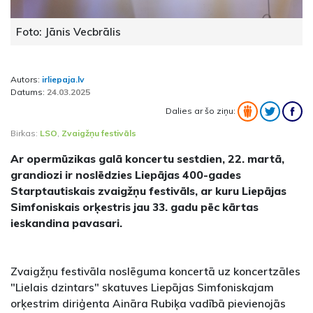
Foto: Jānis Vecbrālis
Autors:
irliepaja.lv
Datums:
24.03.2025
Dalies ar šo ziņu:
Birkas:
LSO
,
Zvaigžņu festivāls
Ar opermūzikas galā koncertu sestdien, 22. martā,
grandiozi ir noslēdzies Liepājas 400-gades
Starptautiskais zvaigžņu festivāls, ar kuru Liepājas
Simfoniskais orķestris jau 33. gadu pēc kārtas
ieskandina pavasari.
Zvaigžņu festivāla noslēguma koncertā uz koncertzāles
"Lielais dzintars" skatuves Liepājas Simfoniskajam
orķestrim diriģenta Aināra Rubiķa vadībā pievienojās