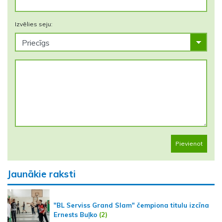
Izvēlies seju:
Pievienot
Jaunākie raksti
"BL Serviss Grand Slam" čempiona titulu izcīna
Ernests Buļko
(2)