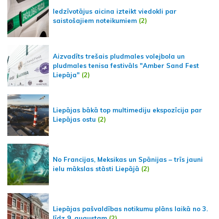
Iedzīvotājus aicina izteikt viedokli par
saistošajiem noteikumiem
(2)
Aizvadīts trešais pludmales volejbola un
pludmales tenisa festivāls "Amber Sand Fest
Liepāja"
(2)
Liepājas bākā top multimediju ekspozīcija par
Liepājas ostu
(2)
No Francijas, Meksikas un Spānijas – trīs jauni
ielu mākslas stāsti Liepājā
(2)
Liepājas pašvaldības notikumu plāns laikā no 3.
līdz 9. augustam
(2)