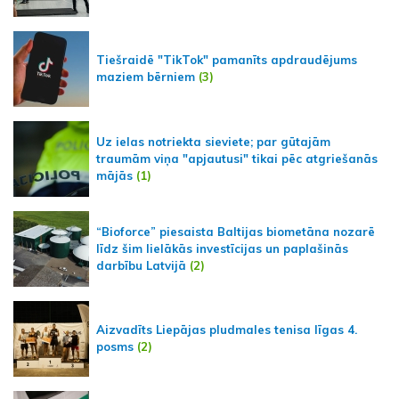
Tiešraidē "TikTok" pamanīts apdraudējums
maziem bērniem
(3)
Uz ielas notriekta sieviete; par gūtajām
traumām viņa "apjautusi" tikai pēc atgriešanās
mājās
(1)
“Bioforce” piesaista Baltijas biometāna nozarē
līdz šim lielākās investīcijas un paplašinās
darbību Latvijā
(2)
Aizvadīts Liepājas pludmales tenisa līgas 4.
posms
(2)