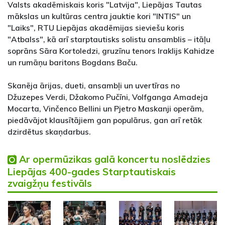
Valsts akadēmiskais koris "Latvija", Liepājas Tautas
mākslas un kultūras centra jauktie kori "INTIS" un
"Laiks", RTU Liepājas akadēmijas sieviešu koris
"Atbalss", kā arī starptautisks solistu ansamblis – itāļu
soprāns Sāra Kortoledzi, gruzīnu tenors Iraklijs Kahidze
un rumāņu baritons Bogdans Baču.
Skanēja ārijas, dueti, ansambļi un uvertīras no
Džuzepes Verdi, Džakomo Pučīni, Volfganga Amadeja
Mocarta, Vinčenco Bellini un Pjetro Maskanji operām,
piedāvājot klausītājiem gan populārus, gan arī retāk
dzirdētus skaņdarbus.
Ar opermūzikas galā koncertu noslēdzies
Liepājas 400-gades Starptautiskais
zvaigžņu festivāls