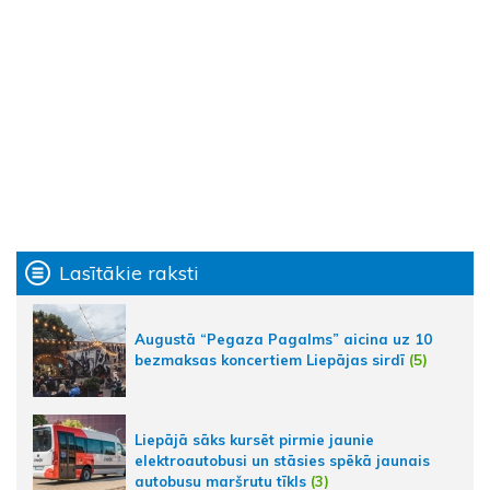
Lasītākie raksti
Augustā “Pegaza Pagalms” aicina uz 10
bezmaksas koncertiem Liepājas sirdī
(5)
Liepājā sāks kursēt pirmie jaunie
elektroautobusi un stāsies spēkā jaunais
autobusu maršrutu tīkls
(3)