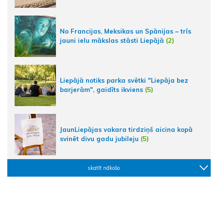
No Francijas, Meksikas un Spānijas – trīs
jauni ielu mākslas stāsti Liepājā
(2)
Liepājā notiks parka svētki "Liepāja bez
barjerām", gaidīts ikviens
(5)
JaunLiepājas vakara tirdziņš aicina kopā
svinēt divu gadu jubileju
(5)
skatīt nākošo