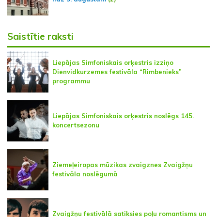
Saistītie raksti
Liepājas Simfoniskais orķestris izziņo
Dienvidkurzemes festivāla “Rimbenieks”
programmu
Liepājas Simfoniskais orķestris noslēgs 145.
koncertsezonu
Ziemeļeiropas mūzikas zvaigznes Zvaigžņu
festivāla noslēgumā
Zvaigžņu festivālā satiksies poļu romantisms un