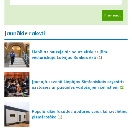
Pievienot
Jaunākie raksti
Liepājas muzejs aicina uz ekskursijām
vēsturiskajā Latvijas Bankas ēkā
(1)
Jaunajā sezonā Liepājas Simfoniskais orķestris
uzstāsies ar pasaules vadošajiem čellistiem
(1)
Populārākie fasādes apdares veidi: kā izvēlēties
piemērotāko
(1)