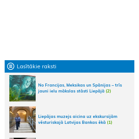
Lasītākie raksti
No Francijas, Meksikas un Spānijas – trīs
jauni ielu mākslas stāsti Liepājā
(2)
Liepājas muzejs aicina uz ekskursijām
vēsturiskajā Latvijas Bankas ēkā
(1)