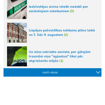
Iedzīvotājus aicina izteikt viedokli par
saistošajiem noteikumiem
(3)
Liepājas pašvaldības notikumu plāns laikā
no 3. līdz 9. augustam
(2)
Uz ielas notriekta sieviete; par gūtajām
traumām viņa "apjautusi" tikai pēc
atgriešanās mājās
(1)
skatīt nākošo