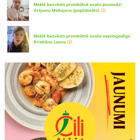
Meklē bezvēsts prombūtnē esošo pusaudzi
Artjomu Mahajevu (papildināts)
(2)
Meklē bezvēsts prombūtnē esošo nepilngadīgo
Kristiānu Lauvu
(2)