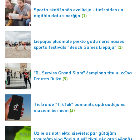
Sporta skatīšanās evolūcija - tiešraides un
digitālo datu sinerģija
(1)
Liepājas pludmalē piekto gadu norisināsies
sporta festivāls "Beach Games Liepaja"
(1)
"BL Serviss Grand Slam" čempiona titulu izcīna
Ernests Buļko
(3)
Tiešraidē "TikTok" pamanīts apdraudējums
maziem bērniem
(3)
Uz ielas notriekta sieviete; par gūtajām
traumām viņa "apjautusi" tikai pēc atgriešanās