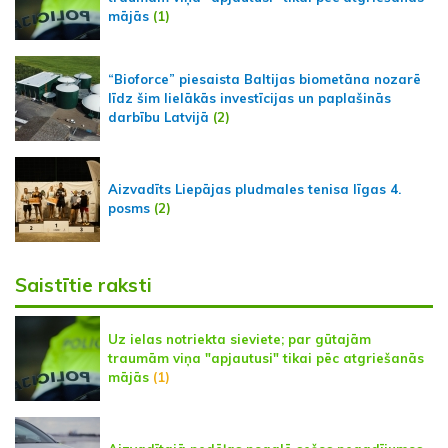
mājās
(1)
“Bioforce” piesaista Baltijas biometāna nozarē
līdz šim lielākās investīcijas un paplašinās
darbību Latvijā
(2)
Aizvadīts Liepājas pludmales tenisa līgas 4.
posms
(2)
Saistītie raksti
Uz ielas notriekta sieviete; par gūtajām
traumām viņa "apjautusi" tikai pēc atgriešanās
mājās
(1)