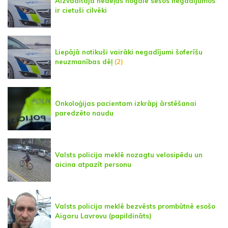
Aizvadītajā nedēļas nogalē sešos negadījumos
ir cietuši cilvēki
Liepājā notikuši vairāki negadījumi šoferīšu
neuzmanības dēļ
(2)
Onkoloģijas pacientam izkrāpj ārstēšanai
paredzēto naudu
Valsts policija meklē nozagtu velosipēdu un
aicina atpazīt personu
Valsts policija meklē bezvēsts prombūtnē esošo
Aigaru Lavrovu (papildināts)