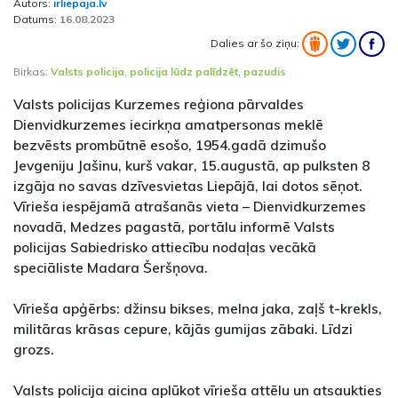
Autors:
irliepaja.lv
Datums:
16.08.2023
Dalies ar šo ziņu:
Birkas:
Valsts policija
,
policija lūdz palīdzēt
,
pazudis
Valsts policijas Kurzemes reģiona pārvaldes
Dienvidkurzemes iecirkņa amatpersonas meklē
bezvēsts prombūtnē esošo, 1954.gadā dzimušo
Jevgeniju Jašinu, kurš vakar, 15.augustā, ap pulksten 8
izgāja no savas dzīvesvietas Liepājā, lai dotos sēņot.
Vīrieša iespējamā atrašanās vieta – Dienvidkurzemes
novadā, Medzes pagastā, portālu informē Valsts
policijas Sabiedrisko attiecību nodaļas vecākā
speciāliste Madara Šeršņova.
Vīrieša apģērbs: džinsu bikses, melna jaka, zaļš t-krekls,
militāras krāsas cepure, kājās gumijas zābaki. Līdzi
grozs.
Valsts policija aicina aplūkot vīrieša attēlu un atsaukties