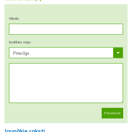
Vārds:
Izvēlies seju:
Pievienot
Jaunākie raksti