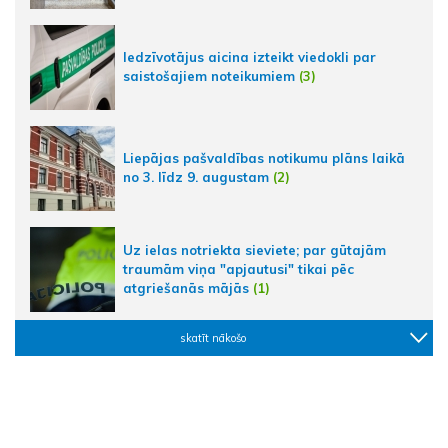
Iedzīvotājus aicina izteikt viedokli par
saistošajiem noteikumiem
(3)
Liepājas pašvaldības notikumu plāns laikā
no 3. līdz 9. augustam
(2)
Uz ielas notriekta sieviete; par gūtajām
traumām viņa "apjautusi" tikai pēc
atgriešanās mājās
(1)
skatīt nākošo