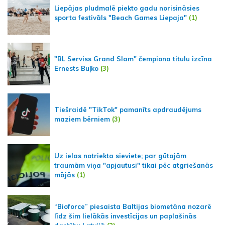
Liepājas pludmalē piekto gadu norisināsies
sporta festivāls "Beach Games Liepaja"
(1)
"BL Serviss Grand Slam" čempiona titulu izcīna
Ernests Buļko
(3)
Tiešraidē "TikTok" pamanīts apdraudējums
maziem bērniem
(3)
Uz ielas notriekta sieviete; par gūtajām
traumām viņa "apjautusi" tikai pēc atgriešanās
mājās
(1)
“Bioforce” piesaista Baltijas biometāna nozarē
līdz šim lielākās investīcijas un paplašinās