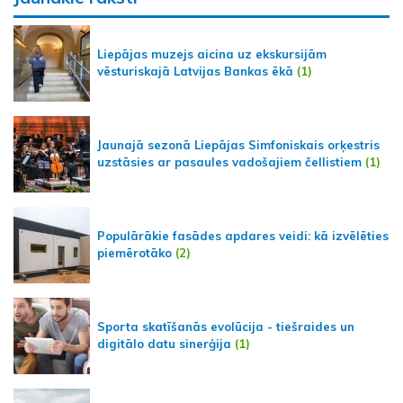
Liepājas muzejs aicina uz ekskursijām
vēsturiskajā Latvijas Bankas ēkā
(1)
Jaunajā sezonā Liepājas Simfoniskais orķestris
uzstāsies ar pasaules vadošajiem čellistiem
(1)
Populārākie fasādes apdares veidi: kā izvēlēties
piemērotāko
(2)
Sporta skatīšanās evolūcija - tiešraides un
digitālo datu sinerģija
(1)