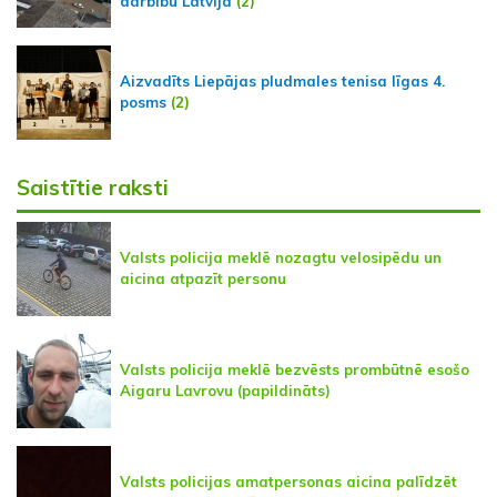
darbību Latvijā
(2)
Aizvadīts Liepājas pludmales tenisa līgas 4.
posms
(2)
Saistītie raksti
Valsts policija meklē nozagtu velosipēdu un
aicina atpazīt personu
Valsts policija meklē bezvēsts prombūtnē esošo
Aigaru Lavrovu (papildināts)
Valsts policijas amatpersonas aicina palīdzēt