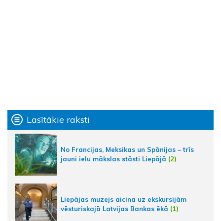
Lasītākie raksti
No Francijas, Meksikas un Spānijas – trīs
jauni ielu mākslas stāsti Liepājā
(2)
Liepājas muzejs aicina uz ekskursijām
vēsturiskajā Latvijas Bankas ēkā
(1)