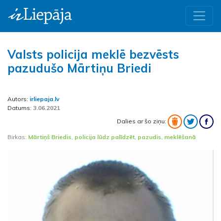
Valsts policija meklē bezvēsts
pazudušo Mārtiņu Briedi
Autors:
irliepaja.lv
Datums:
3.06.2021
Dalies ar šo ziņu:
Birkas:
Mārtiņš Briedis
,
policija lūdz palīdzēt
,
pazudis
,
meklēšanā