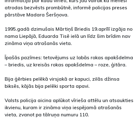
informācija par kādu vīrieti, kurš jau vairāk kā mēnesi
atrodas bezvēsts prombūtnē, informē policijas preses
pārstāve Madara Šeršņova.
1995.gadā dzimušais Mārtiņš Briedis 19.aprīlī izgāja no
nama Liepājā, Eduarda Tisē ielā un līdz šim brīdim nav
zināma viņa atrašanās vieta.
Īpašās pazīmes: tetovējums uz labās rokas apakšdelma
– briedis, uz kreisās rokas apakšdelma – roze, ģitāra.
Bija ģērbies pelēkā virsjakā ar kapuci, zilās džinsa
biksēs, kājās bija pelēki sporta apavi.
Valsts policija aicina aplūkot vīrieša attēlu un atsaukties
ikvienu, kuram ir zināma viņa iespējamā atrašanās
vieta, zvanot pa tālruņa numuru 110.