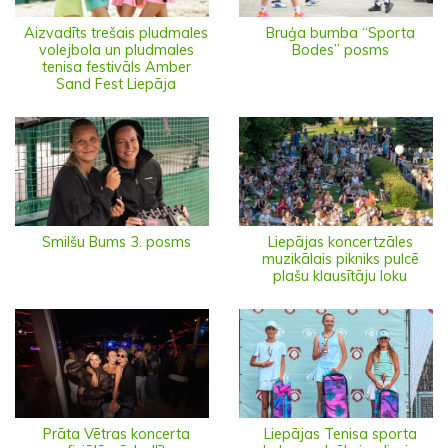
Aizvadīts trešais pludmales
Bruģa bumba “Sporta
volejbola un pludmales
Bodes” posms
tenisa festivāls Amber
Sand Fest Liepāja
Smilšu Bums 3. posms
Liepājas koncertzāles
muzikālais pikniks pulcē
plašu klausītāju loku
Prāta Vētras koncerta
Liepājas Tenisa sporta