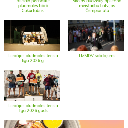
oficiālā pēcballīte
skolas audzēkņi apliecina
pludmales bārā
meistarību Latvijas
Cukurfabrik’
Čempionātā
Liepājas pludmales tenisa
LMMDV salidojums
līga 2026.g.
Liepājas pludmales tenisa
līga 2026.gads