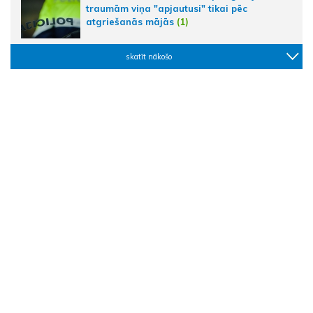
traumām viņa "apjautusi" tikai pēc
atgriešanās mājās
(1)
skatīt nākošo