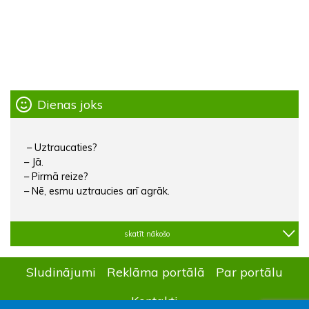
Dienas joks
– Uztraucaties?
– Jā.
– Pirmā reize?
– Nē, esmu uztraucies arī agrāk.
skatīt nākošo
Sludinājumi
Reklāma portālā
Par portālu
Kontakti