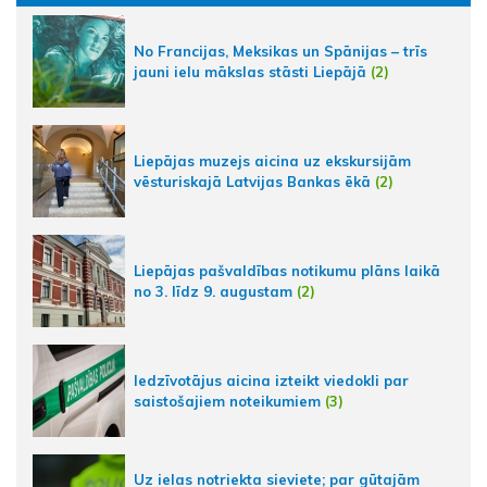
No Francijas, Meksikas un Spānijas – trīs
jauni ielu mākslas stāsti Liepājā
(2)
Liepājas muzejs aicina uz ekskursijām
vēsturiskajā Latvijas Bankas ēkā
(2)
Liepājas pašvaldības notikumu plāns laikā
no 3. līdz 9. augustam
(2)
Iedzīvotājus aicina izteikt viedokli par
saistošajiem noteikumiem
(3)
Uz ielas notriekta sieviete; par gūtajām