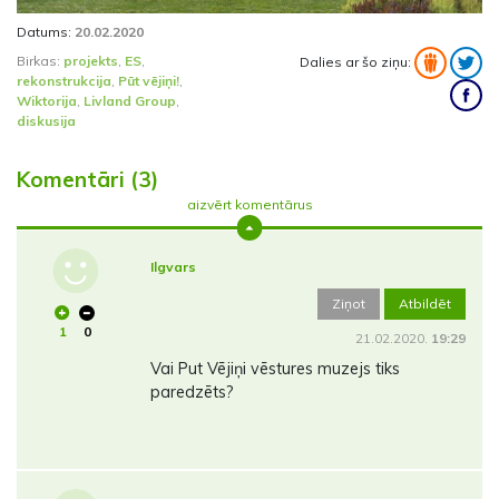
Datums:
20.02.2020
Birkas:
projekts
,
ES
,
Dalies ar šo ziņu:
rekonstrukcija
,
Pūt vējiņi!
,
Wiktorija
,
Livland Group
,
diskusija
Komentāri (3)
aizvērt komentārus
Ilgvars
Ziņot
Atbildēt
1
0
21.02.2020.
19:29
Vai Put Vējiņi vēstures muzejs tiks
paredzēts?