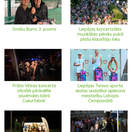
Smilšu Bums 3. posms
Liepājas koncertzāles
muzikālais pikniks pulcē
plašu klausītāju loku
Prāta Vētras koncerta
Liepājas Tenisa sporta
oficiālā pēcballīte
skolas audzēkņi apliecina
pludmales bārā
meistarību Latvijas
Cukurfabrik’
Čempionātā