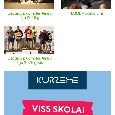
Liepājas pludmales tenisa
LMMDV salidojums
līga 2026.g.
Liepājas pludmales tenisa
līga 2026.gads