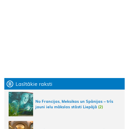
Lasītākie raksti
No Francijas, Meksikas un Spānijas – trīs
jauni ielu mākslas stāsti Liepājā
(2)