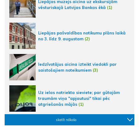
Liepājas muzejs aicina uz ekskursijām
vēsturiskajā Latvijas Bankas ēkā
(1)
Liepājas pašvaldības notikumu plāns laikā
no 3. līdz 9. augustam
(2)
Iedzīvotājus aicina izteikt viedokli par
saistošajiem noteikumiem
(3)
Uz ielas notriekta sieviete; par gūtajām
traumām viņa "apjautusi" tikai pēc
atgriešanās mājās
(1)
skatīt nākošo