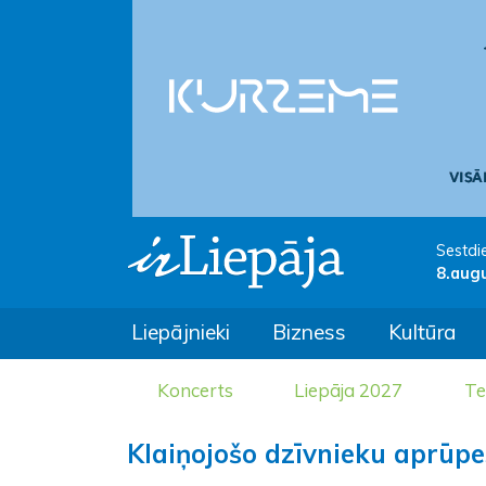
Sestdi
8.aug
Liepājnieki
Bizness
Kultūra
Koncerts
Liepāja 2027
Te
Klaiņojošo dzīvnieku aprūpe