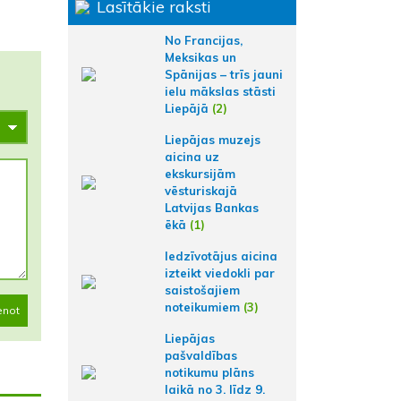
Lasītākie raksti
No Francijas,
Meksikas un
Spānijas – trīs jauni
ielu mākslas stāsti
Liepājā
(2)
Liepājas muzejs
aicina uz
ekskursijām
vēsturiskajā
Latvijas Bankas
ēkā
(1)
Iedzīvotājus aicina
izteikt viedokli par
saistošajiem
noteikumiem
(3)
enot
Liepājas
pašvaldības
notikumu plāns
laikā no 3. līdz 9.