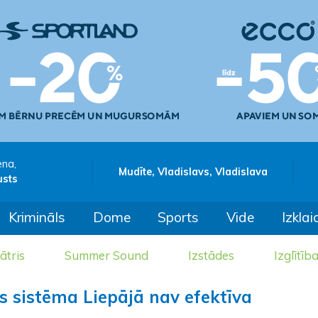
ena,
Mudīte, Vladislavs, Vladislava
usts
Krimināls
Dome
Sports
Vide
Izklai
ātris
Summer Sound
Izstādes
Izglītīb
s sistēma Liepājā nav efektīva