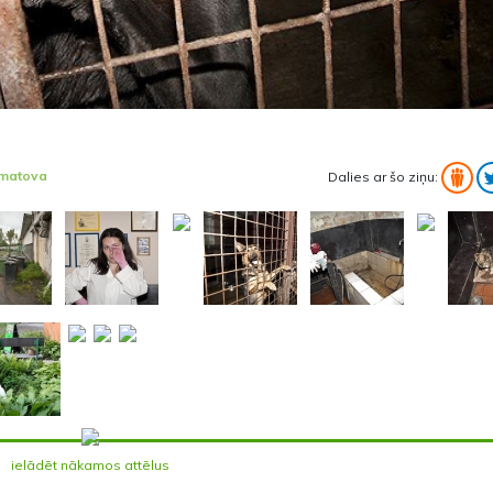
lmatova
Dalies ar šo ziņu:
ielādēt nākamos attēlus