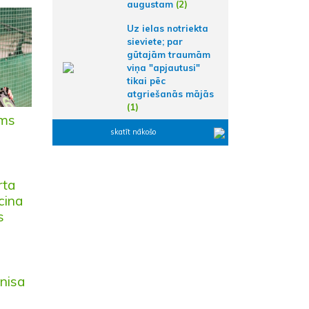
augustam
(2)
Uz ielas notriekta
sieviete; par
gūtajām traumām
viņa "apjautusi"
tikai pēc
atgriešanās mājās
(1)
sms
skatīt nākošo
rta
cina
s
enisa