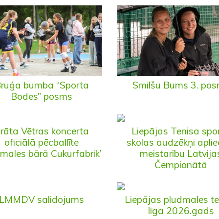
ruģa bumba “Sporta
Smilšu Bums 3. po
Bodes” posms
rāta Vētras koncerta
Liepājas Tenisa spo
oficiālā pēcballīte
skolas audzēkņi aplie
males bārā Cukurfabrik’
meistarību Latvija
Čempionātā
LMMDV salidojums
Liepājas pludmales t
līga 2026.gads