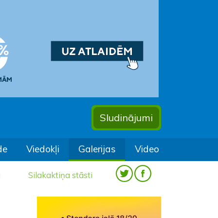
Sludinājumi
de
Viedokļi
Galerijas
Video
a
Silakaktiņa stāsti