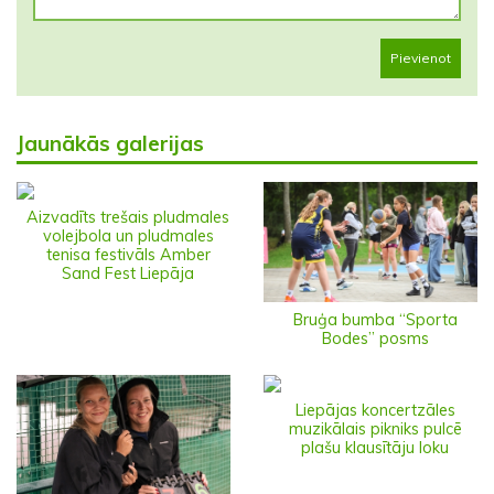
Pievienot
Jaunākās galerijas
Aizvadīts trešais pludmales
volejbola un pludmales
tenisa festivāls Amber
Sand Fest Liepāja
Bruģa bumba “Sporta
Bodes” posms
Liepājas koncertzāles
muzikālais pikniks pulcē
plašu klausītāju loku