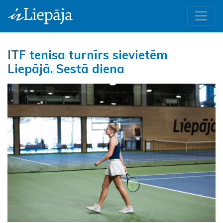
ITF tenisa turnīrs sievietēm
Liepājā. Sestā diena
Iepriekšējā
Nāk