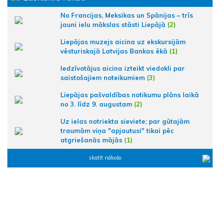
No Francijas, Meksikas un Spānijas – trīs
jauni ielu mākslas stāsti Liepājā
(2)
Liepājas muzejs aicina uz ekskursijām
vēsturiskajā Latvijas Bankas ēkā
(1)
Iedzīvotājus aicina izteikt viedokli par
saistošajiem noteikumiem
(3)
Liepājas pašvaldības notikumu plāns laikā
no 3. līdz 9. augustam
(2)
Uz ielas notriekta sieviete; par gūtajām
traumām viņa "apjautusi" tikai pēc
atgriešanās mājās
(1)
skatīt nākošo