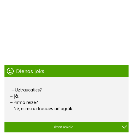
Dienas joks
– Uztraucaties?
– Jā.
– Pirmā reize?
– Nē, esmu uztraucies arī agrāk.
skatīt nākošo