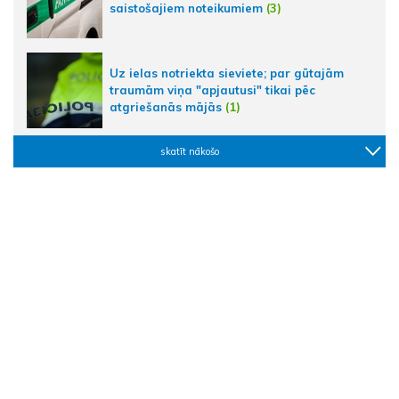
saistošajiem noteikumiem
(3)
Uz ielas notriekta sieviete; par gūtajām
traumām viņa "apjautusi" tikai pēc
atgriešanās mājās
(1)
skatīt nākošo