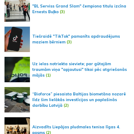
"BL Serviss Grand Slam" čempiona titulu izcīna
Ernests Buļko
(3)
Tiešraidē "TikTok" pamanīts apdraudējums
maziem bērniem
(3)
Uz ielas notriekta sieviete; par gūtajām
traumām viņa "apjautusi" tikai pēc atgriešanās
mājās
(1)
“Bioforce” piesaista Baltijas biometāna nozarē
līdz šim lielākās investīcijas un paplašinās
darbību Latvijā
(2)
Aizvadīts Liepājas pludmales tenisa līgas 4.
posms
(2)