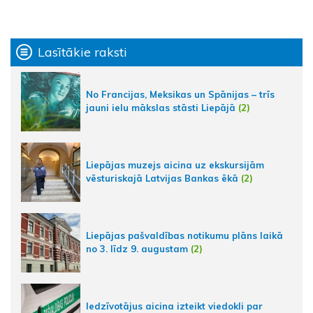
Lasītākie raksti
No Francijas, Meksikas un Spānijas – trīs
jauni ielu mākslas stāsti Liepājā
(2)
Liepājas muzejs aicina uz ekskursijām
vēsturiskajā Latvijas Bankas ēkā
(2)
Liepājas pašvaldības notikumu plāns laikā
no 3. līdz 9. augustam
(2)
Iedzīvotājus aicina izteikt viedokli par