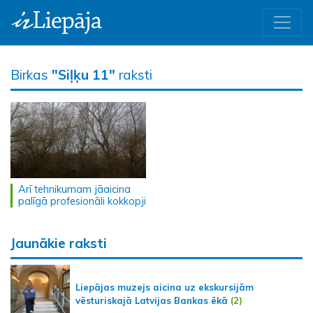
Birkas
"Siļķu 11"
raksti
Arī tehnikumam jāaicina
palīgā profesionāli kokkopji
Jaunākie raksti
Liepājas muzejs aicina uz ekskursijām
vēsturiskajā Latvijas Bankas ēkā
(2)