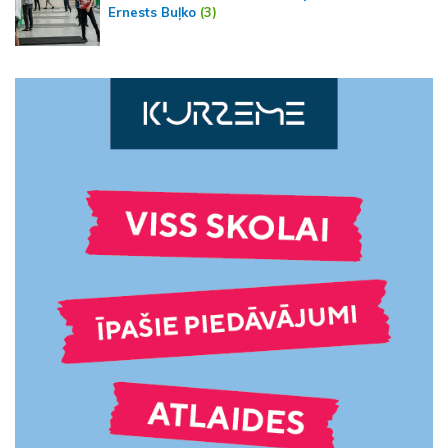
Ernests Buļko
(3)