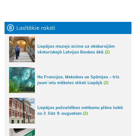
Lasītākie raksti
Liepājas muzejs aicina uz ekskursijām
vēsturiskajā Latvijas Bankas ēkā
(2)
No Francijas, Meksikas un Spānijas – trīs
jauni ielu mākslas stāsti Liepājā
(2)
Liepājas pašvaldības notikumu plāns laikā
no 3. līdz 9. augustam
(2)