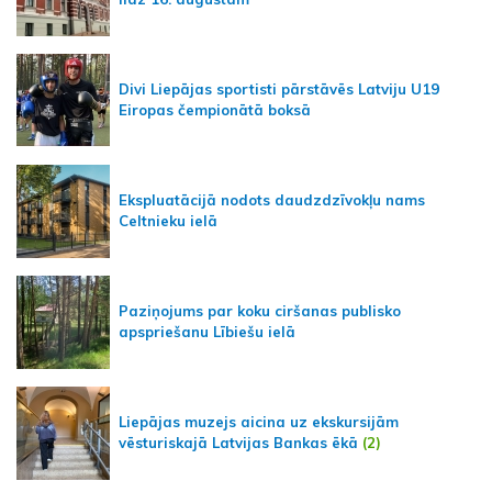
Divi Liepājas sportisti pārstāvēs Latviju U19
Eiropas čempionātā boksā
Ekspluatācijā nodots daudzdzīvokļu nams
Celtnieku ielā
Paziņojums par koku ciršanas publisko
apspriešanu Lībiešu ielā
Liepājas muzejs aicina uz ekskursijām
vēsturiskajā Latvijas Bankas ēkā
(2)