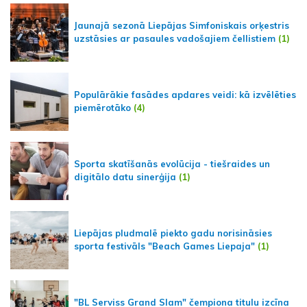
Jaunajā sezonā Liepājas Simfoniskais orķestris
uzstāsies ar pasaules vadošajiem čellistiem
(1)
Populārākie fasādes apdares veidi: kā izvēlēties
piemērotāko
(4)
Sporta skatīšanās evolūcija - tiešraides un
digitālo datu sinerģija
(1)
Liepājas pludmalē piekto gadu norisināsies
sporta festivāls "Beach Games Liepaja"
(1)
"BL Serviss Grand Slam" čempiona titulu izcīna