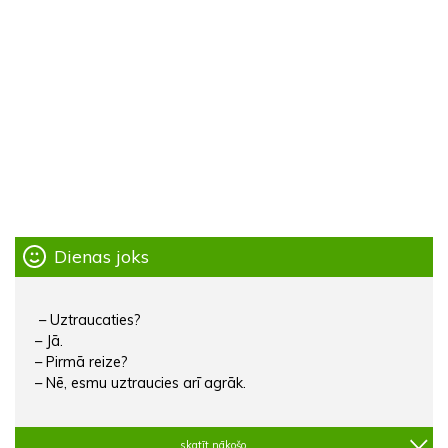
Dienas joks
– Uztraucaties?
– Jā.
– Pirmā reize?
– Nē, esmu uztraucies arī agrāk.
skatīt nākošo