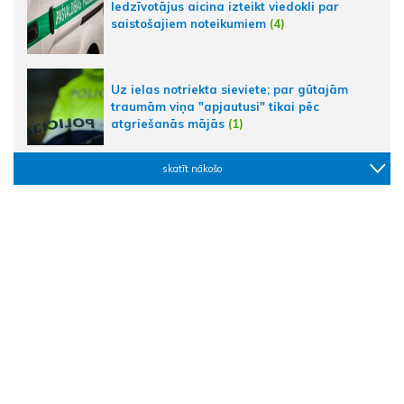
Iedzīvotājus aicina izteikt viedokli par
saistošajiem noteikumiem
(4)
Uz ielas notriekta sieviete; par gūtajām
traumām viņa "apjautusi" tikai pēc
atgriešanās mājās
(1)
skatīt nākošo