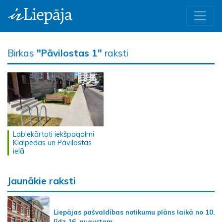
Birkas
"Pāvilostas 1"
raksti
Labiekārtoti iekšpagalmi
Klaipēdas un Pāvilostas
ielā
Jaunākie raksti
Liepājas pašvaldības notikumu plāns laikā no 10.
līdz 16. augustam