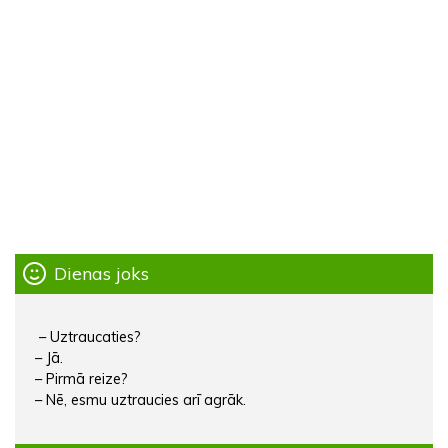
Dienas joks
– Uztraucaties?
– Jā.
– Pirmā reize?
– Nē, esmu uztraucies arī agrāk.