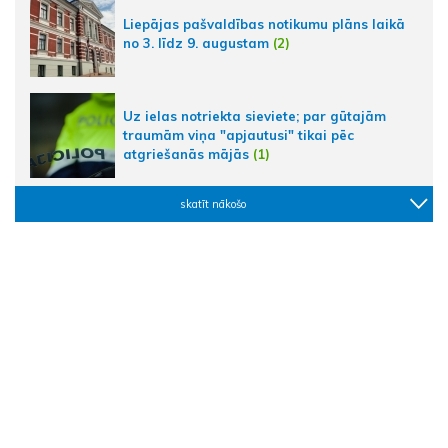
Liepājas pašvaldības notikumu plāns laikā
no 3. līdz 9. augustam
(2)
Uz ielas notriekta sieviete; par gūtajām
traumām viņa "apjautusi" tikai pēc
atgriešanās mājās
(1)
skatīt nākošo