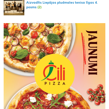
Aizvadīts Liepājas pludmales tenisa līgas 4.
posms
(2)