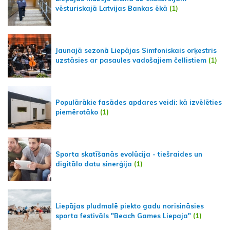
vēsturiskajā Latvijas Bankas ēkā
(1)
Jaunajā sezonā Liepājas Simfoniskais orķestris
uzstāsies ar pasaules vadošajiem čellistiem
(1)
Populārākie fasādes apdares veidi: kā izvēlēties
piemērotāko
(1)
Sporta skatīšanās evolūcija - tiešraides un
digitālo datu sinerģija
(1)
Liepājas pludmalē piekto gadu norisināsies
sporta festivāls "Beach Games Liepaja"
(1)