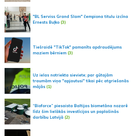
"BL Serviss Grand Slam" čempiona titulu izcīna
Ernests Buļko
(3)
Tiešraidē "TikTok" pamanīts apdraudējums
maziem bērniem
(3)
Uz ielas notriekta sieviete; par gūtajām
traumām viņa "apjautusi" tikai pēc atgriešanās
mājās
(1)
“Bioforce” piesaista Baltijas biometāna nozarē
līdz šim lielākās investīcijas un paplašinās
darbību Latvijā
(2)