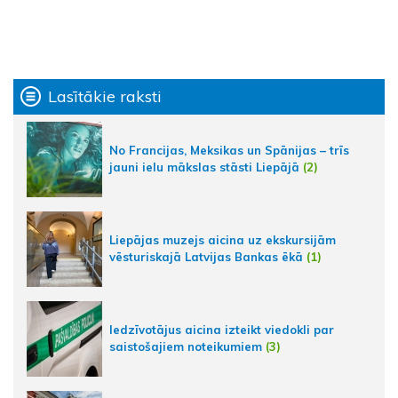
Lasītākie raksti
No Francijas, Meksikas un Spānijas – trīs
jauni ielu mākslas stāsti Liepājā
(2)
Liepājas muzejs aicina uz ekskursijām
vēsturiskajā Latvijas Bankas ēkā
(1)
Iedzīvotājus aicina izteikt viedokli par
saistošajiem noteikumiem
(3)