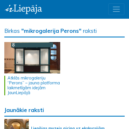
Birkas
"mikrogalerija Perons"
raksti
Atklās mikrogaleriju
“Perons” – jauna platforma
laikmetīgām idejām
JaunLiepājā
Jaunākie raksti
Liepājas muzejs aicina uz ekskursijām