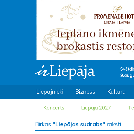
Svētdi
9.aug
Liepājnieki
Bizness
Kultūra
Koncerts
Liepāja 2027
Te
Birkas
"Liepājas sudrabs"
raksti