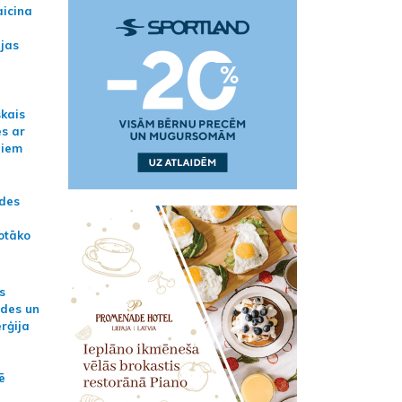
aicina
ijas
skais
es ar
jiem
ādes
otāko
s
ides un
erģija
ē