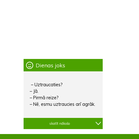
Dienas joks
– Uztraucaties?
– Jā.
– Pirmā reize?
– Nē, esmu uztraucies arī agrāk.
skatīt nākošo