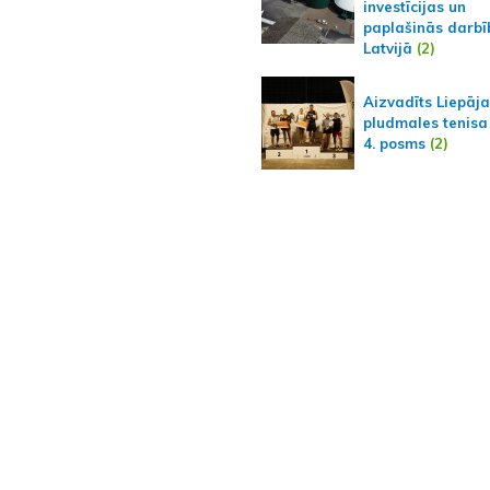
investīcijas un
paplašinās darbī
Latvijā
(2)
Aizvadīts Liepāj
pludmales tenisa
4. posms
(2)