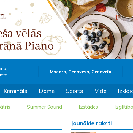
ena,
Madara, Genoveva, Genovefa
usts
Krimināls
Dome
Sports
Vide
Izklai
ātris
Summer Sound
Izstādes
Izglītīb
Jaunākie raksti