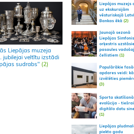
Liepājas muzejs 
uz ekskursijām
vēsturiskajā Latv
Bankas ēkā
(2)
Jaunajā sezonā
Liepājas Simfoni
orķestris uzstāsi
lās Liepājas muzeja
pasaules vadoša
čellistiem
(1)
 jubilejai veltītu izstādi
epājas sudrabs"
(2)
Populārākie fas
apdares veidi: kā
izvēlēties piemēr
(3)
Sporta skatīšanā
evolūcija - tiešra
digitālo datu sin
(1)
Liepājas pludmal
piekto gadu