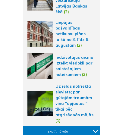
vēsturiskajā
Latvijas Bankas
ēkā
(2)
Liepājas
pašvaldības
notikumu plāns
laikā no 3. līdz 9.
augustam
(2)
Iedzīvotājus aicina
izteikt viedokli par
saistošajiem
noteikumiem
(3)
Uz ielas notriekta
sieviete; par
gūtajām traumām
viņa "apjautusi"
tikai pēc
atgriešanās mājās
(1)
skatīt nākošo