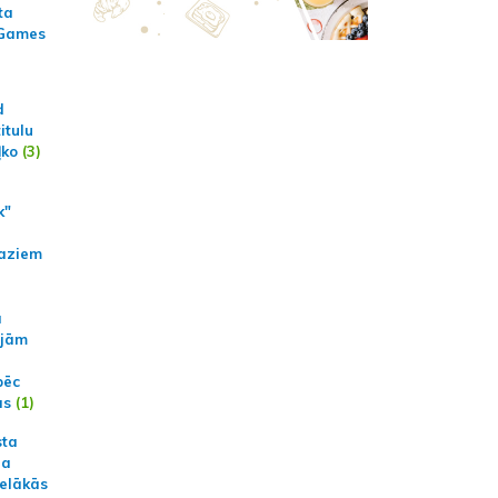
ta
 Games
d
itulu
ļko
(3)
k"
aziem
a
ajām
pēc
ās
(1)
sta
na
ielākās