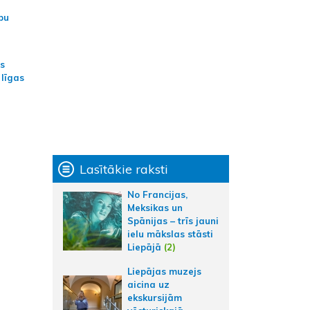
bu
as
 līgas
Lasītākie raksti
No Francijas,
Meksikas un
Spānijas – trīs jauni
ielu mākslas stāsti
Liepājā
(2)
Liepājas muzejs
aicina uz
ekskursijām