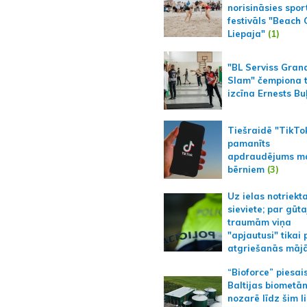
norisināsies spor
festivāls "Beach
Liepaja"
(1)
"BL Serviss Gran
Slam" čempiona t
izcīna Ernests Bu
Tiešraidē "TikTo
pamanīts
apdraudējums m
bērniem
(3)
Uz ielas notriekt
sieviete; par gūt
traumām viņa
"apjautusi" tikai 
atgriešanās māj
“Bioforce” piesai
Baltijas biometā
nozarē līdz šim l