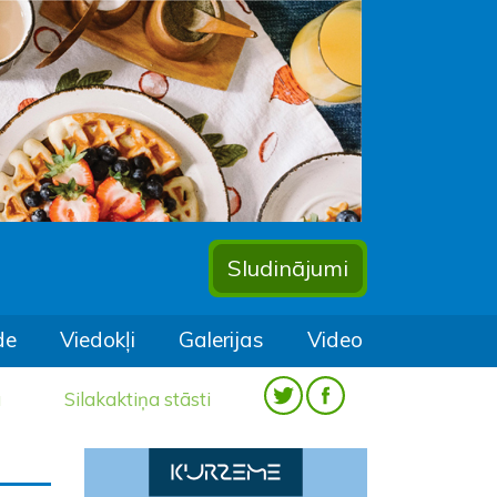
Sludinājumi
de
Viedokļi
Galerijas
Video
a
Silakaktiņa stāsti