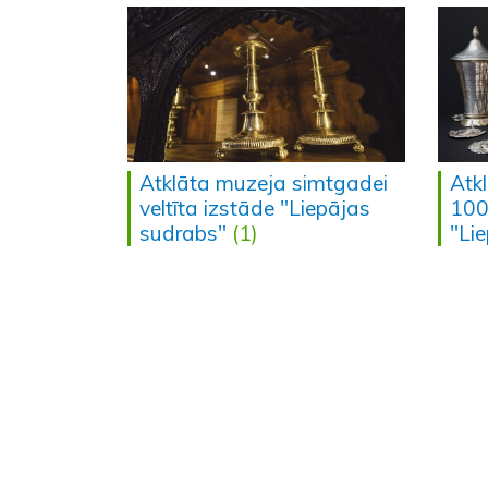
Atklāta muzeja simtgadei
Atk
veltīta izstāde "Liepājas
100.
sudrabs"
(1)
"Li