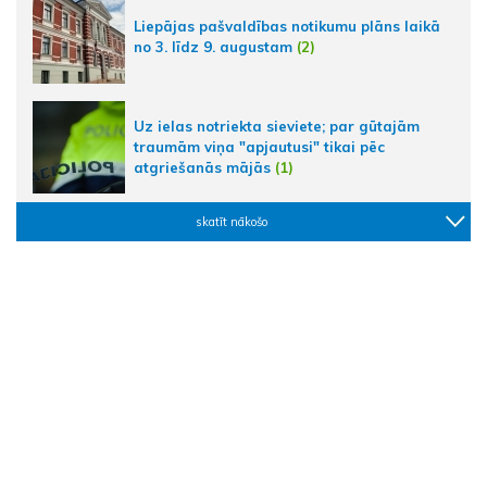
Liepājas pašvaldības notikumu plāns laikā
no 3. līdz 9. augustam
(2)
Uz ielas notriekta sieviete; par gūtajām
traumām viņa "apjautusi" tikai pēc
atgriešanās mājās
(1)
skatīt nākošo