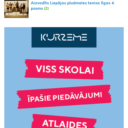
Aizvadīts Liepājas pludmales tenisa līgas 4.
posms
(2)