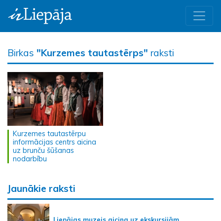
Birkas
"Kurzemes tautastērps"
raksti
Kurzemes tautastērpu
informācijas centrs aicina
uz brunču šūšanas
nodarbību
Jaunākie raksti
Liepājas muzejs aicina uz ekskursijām