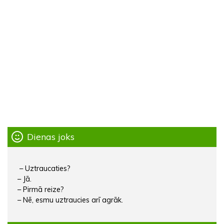
Dienas joks
– Uztraucaties?
– Jā.
– Pirmā reize?
– Nē, esmu uztraucies arī agrāk.