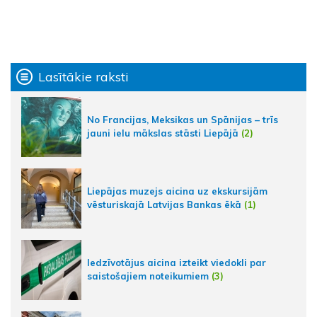
Lasītākie raksti
No Francijas, Meksikas un Spānijas – trīs
jauni ielu mākslas stāsti Liepājā
(2)
Liepājas muzejs aicina uz ekskursijām
vēsturiskajā Latvijas Bankas ēkā
(1)
Iedzīvotājus aicina izteikt viedokli par
saistošajiem noteikumiem
(3)