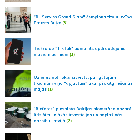
"BL Serviss Grand Slam" čempiona titulu izcīna
Ernests Buļko
(3)
Tiešraidē "TikTok" pamanīts apdraudējums
maziem bērniem
(3)
Uz ielas notriekta sieviete; par gūtajām
traumām viņa "apjautusi" tikai pēc atgriešanās
mājās
(1)
“Bioforce” piesaista Baltijas biometāna nozarē
līdz šim lielākās investīcijas un paplašinās
darbību Latvijā
(2)