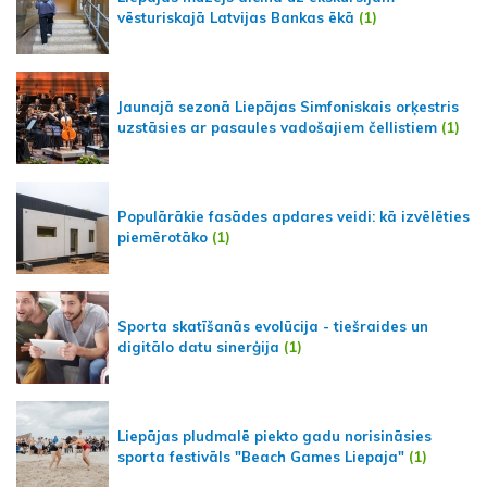
vēsturiskajā Latvijas Bankas ēkā
(1)
Jaunajā sezonā Liepājas Simfoniskais orķestris
uzstāsies ar pasaules vadošajiem čellistiem
(1)
Populārākie fasādes apdares veidi: kā izvēlēties
piemērotāko
(1)
Sporta skatīšanās evolūcija - tiešraides un
digitālo datu sinerģija
(1)
Liepājas pludmalē piekto gadu norisināsies
sporta festivāls "Beach Games Liepaja"
(1)