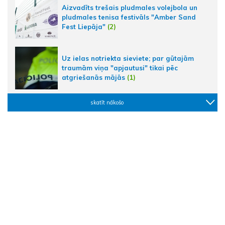
Aizvadīts trešais pludmales volejbola un
pludmales tenisa festivāls "Amber Sand
Fest Liepāja"
(2)
Uz ielas notriekta sieviete; par gūtajām
traumām viņa "apjautusi" tikai pēc
atgriešanās mājās
(1)
skatīt nākošo