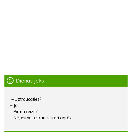
Dienas joks
– Uztraucaties?
– Jā.
– Pirmā reize?
– Nē, esmu uztraucies arī agrāk.