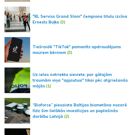
"BL Serviss Grand Slam" čempiona titulu izcīna
Ernests Buļko
(3)
Tiešraidē "TikTok" pamanīts apdraudējums
maziem bērniem
(3)
Uz ielas notriekta sieviete; par gūtajām
traumām viņa "apjautusi" tikai pēc atgriešanās
mājās
(1)
“Bioforce” piesaista Baltijas biometāna nozarē
līdz šim lielākās investīcijas un paplašinās
darbību Latvijā
(2)