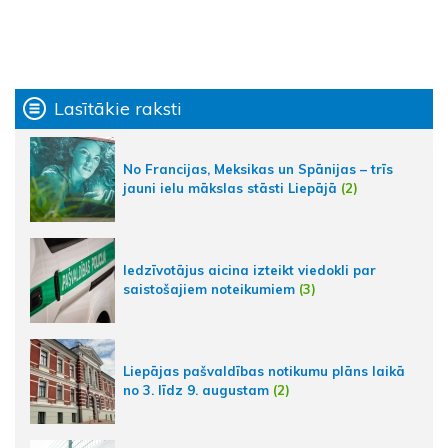
Lasītākie raksti
No Francijas, Meksikas un Spānijas – trīs
jauni ielu mākslas stāsti Liepājā
(2)
Iedzīvotājus aicina izteikt viedokli par
saistošajiem noteikumiem
(3)
Liepājas pašvaldības notikumu plāns laikā
no 3. līdz 9. augustam
(2)