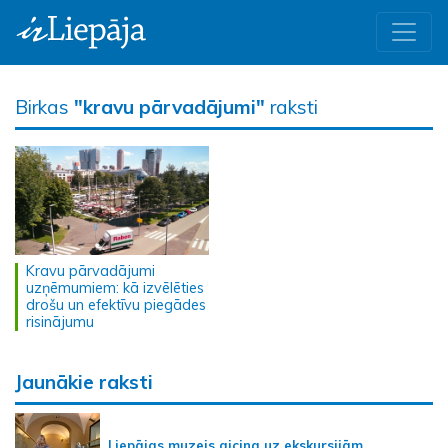
Birkas
"kravu pārvadājumi"
raksti
Kravu pārvadājumi
uzņēmumiem: kā izvēlēties
drošu un efektīvu piegādes
risinājumu
Jaunākie raksti
Liepājas muzejs aicina uz ekskursijām