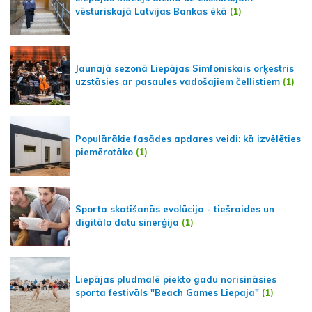
vēsturiskajā Latvijas Bankas ēkā
(1)
Jaunajā sezonā Liepājas Simfoniskais orķestris
uzstāsies ar pasaules vadošajiem čellistiem
(1)
Populārākie fasādes apdares veidi: kā izvēlēties
piemērotāko
(1)
Sporta skatīšanās evolūcija - tiešraides un
digitālo datu sinerģija
(1)
Liepājas pludmalē piekto gadu norisināsies
sporta festivāls "Beach Games Liepaja"
(1)