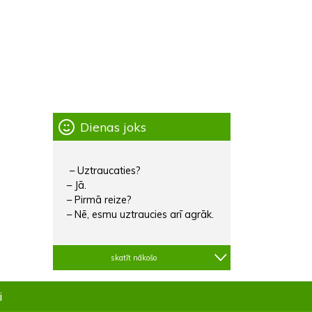
Dienas joks
– Uztraucaties?
– Jā.
– Pirmā reize?
– Nē, esmu uztraucies arī agrāk.
skatīt nākošo
i