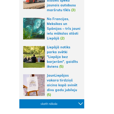
stāsies spēkā
jaunais autobusu
maršrutu tīkls
(3)
No Francijas,
Meksikas un
Spānijas – trīs jauni
ielu mākslas stāsti
Liepājā
(2)
Liepājā notiks
parka svētki
"Liepāja bez
barjerām", gaidīts
ikviens
(5)
JaunLiepājas
vakara tirdziņš
aicina kopā svinēt
divu gadu jubileju
(5)
skatīt nākošo