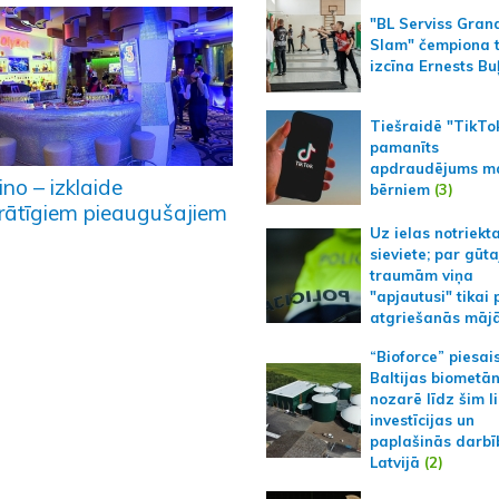
"BL Serviss Gran
Slam" čempiona t
izcīna Ernests Bu
Tiešraidē "TikTo
pamanīts
apdraudējums m
no – izklaide
bērniem
(3)
rātīgiem pieaugušajiem
Uz ielas notriekt
sieviete; par gūt
traumām viņa
"apjautusi" tikai 
atgriešanās māj
“Bioforce” piesai
Baltijas biometā
nozarē līdz šim l
investīcijas un
paplašinās darbī
Latvijā
(2)