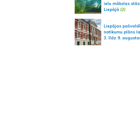
ielu mākslas stās
Liepājā
(2)
Liepājas pašvald
notikumu plāns l
3. līdz 9. august