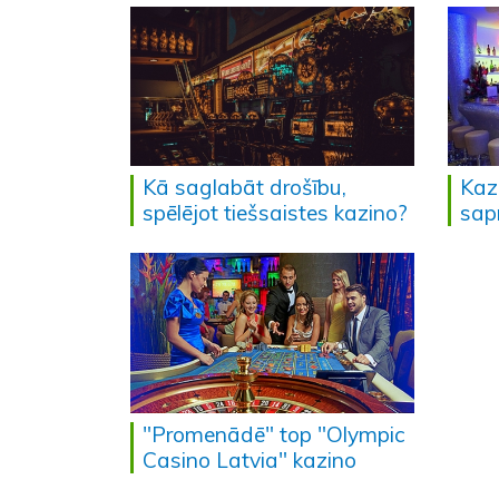
Kā saglabāt drošību,
Kazi
spēlējot tiešsaistes kazino?
sap
"Promenādē" top "Olympic
Casino Latvia" kazino