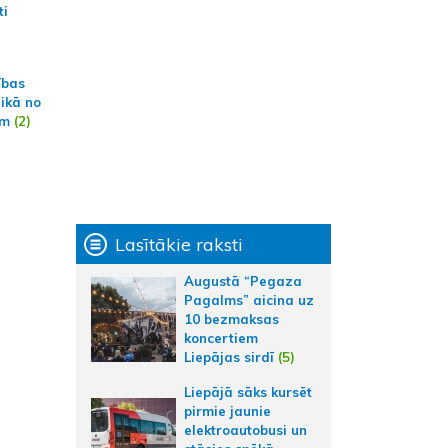
ti
ības
aikā no
am
(2)
Lasītākie raksti
Augustā “Pegaza
Pagalms” aicina uz
10 bezmaksas
koncertiem
Liepājas sirdī
(5)
Liepājā sāks kursēt
pirmie jaunie
elektroautobusi un