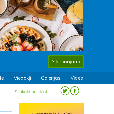
Sludinājumi
de
Viedokļi
Galerijas
Video
a
Silakaktiņa stāsti