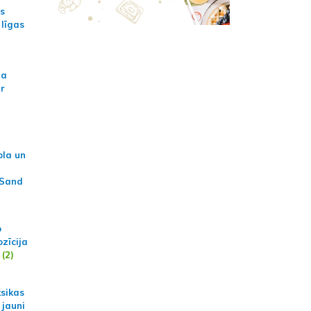
as
 līgas
na
ar
ola un
 Sand
p
zīcija
(2)
ksikas
 jauni