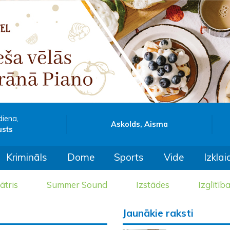
diena,
Askolds, Aisma
usts
Krimināls
Dome
Sports
Vide
Izklai
ātris
Summer Sound
Izstādes
Izglītīb
Jaunākie raksti