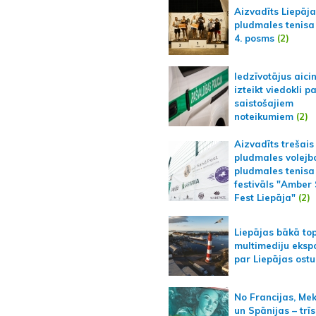
Aizvadīts Liepāj
pludmales tenisa
4. posms
(2)
Iedzīvotājus aici
izteikt viedokli p
saistošajiem
noteikumiem
(2)
Aizvadīts trešais
pludmales volejb
pludmales tenisa
festivāls "Amber
Fest Liepāja"
(2)
Liepājas bākā to
multimediju ekspo
par Liepājas ostu
No Francijas, Me
un Spānijas – trīs