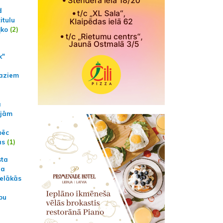
d
itulu
ļko
(2)
k"
aziem
a
ajām
pēc
ās
(1)
sta
na
ielākās
bu