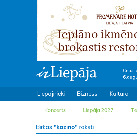
Ceturt
6.aug
Liepājnieki
Bizness
Kultūra
Koncerts
Liepāja 2027
Te
Birkas
"kazino"
raksti