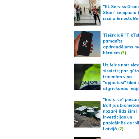
"BL Serviss Gran
Slam" čempiona t
izcīna Ernests Bu
Tiešraidē "TikTo
pamanīts
apdraudējums m
bērniem
(3)
Uz ielas notriekt
sieviete; par gūt
traumām viņa
"apjautusi" tikai 
atgriešanās māj
“Bioforce” piesai
Baltijas biometā
nozarē līdz šim l
investīcijas un
paplašinās darbī
Latvijā
(2)