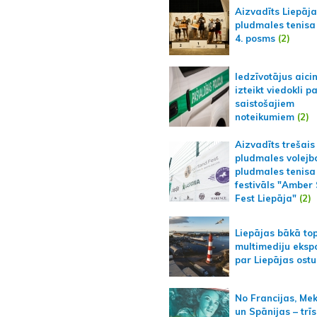
Aizvadīts Liepāj
pludmales tenisa
4. posms
(2)
Iedzīvotājus aici
izteikt viedokli p
saistošajiem
noteikumiem
(2)
Aizvadīts trešais
pludmales volejb
pludmales tenisa
festivāls "Amber
Fest Liepāja"
(2)
Liepājas bākā to
multimediju ekspo
par Liepājas ostu
No Francijas, Me
un Spānijas – trīs