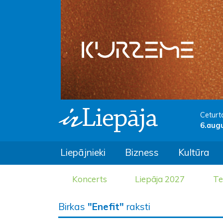
Ceturt
6.aug
Liepājnieki
Bizness
Kultūra
Koncerts
Liepāja 2027
Te
Birkas
"Enefit"
raksti