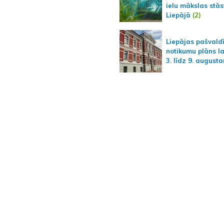
ielu mākslas stās
Liepājā
(2)
Liepājas pašvald
notikumu plāns l
3. līdz 9. august