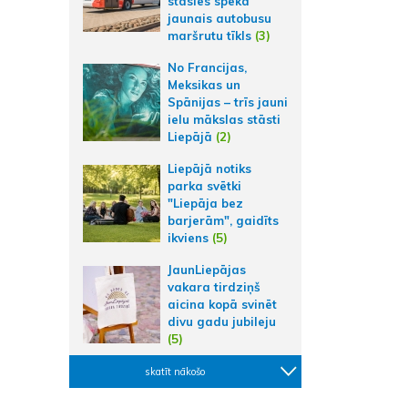
stāsies spēkā
jaunais autobusu
maršrutu tīkls
(3)
No Francijas,
Meksikas un
Spānijas – trīs jauni
ielu mākslas stāsti
Liepājā
(2)
Liepājā notiks
parka svētki
"Liepāja bez
barjerām", gaidīts
ikviens
(5)
JaunLiepājas
vakara tirdziņš
aicina kopā svinēt
divu gadu jubileju
(5)
skatīt nākošo