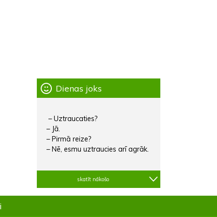
Dienas joks
– Uztraucaties?
– Jā.
– Pirmā reize?
– Nē, esmu uztraucies arī agrāk.
skatīt nākošo
i