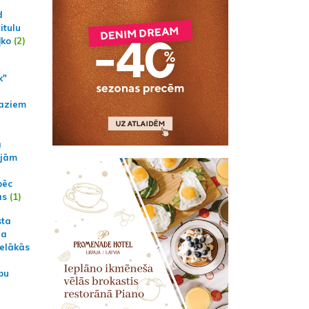
d
itulu
ļko
(2)
k"
aziem
a
ajām
pēc
ās
(1)
sta
na
ielākās
bu