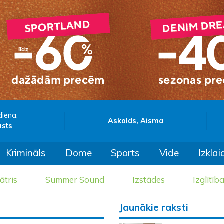
diena,
Askolds, Aisma
usts
Krimināls
Dome
Sports
Vide
Izklai
ātris
Summer Sound
Izstādes
Izglītīb
Jaunākie raksti