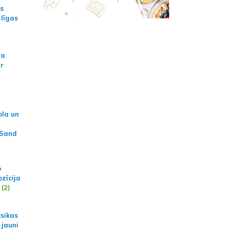
as
 līgas
na
ar
ola un
 Sand
p
zīcija
(2)
ksikas
 jauni