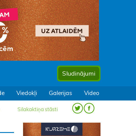
Sludinājumi
de
Viedokļi
Galerijas
Video
a
Silakaktiņa stāsti