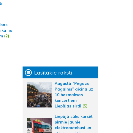
ti
ības
aikā no
am
(2)
Lasītākie raksti
Augustā “Pegaza
Pagalms” aicina uz
10 bezmaksas
koncertiem
Liepājas sirdī
(5)
Liepājā sāks kursēt
pirmie jaunie
elektroautobusi un