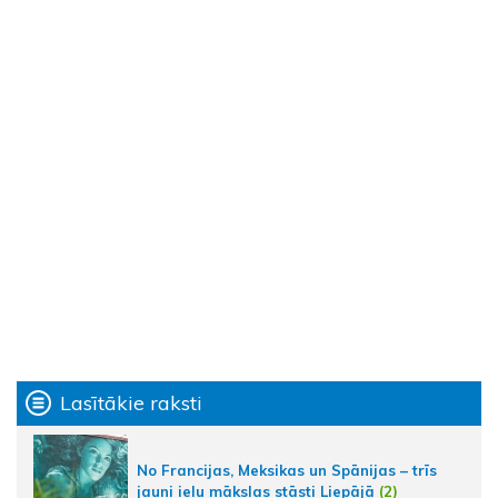
Lasītākie raksti
No Francijas, Meksikas un Spānijas – trīs
jauni ielu mākslas stāsti Liepājā
(2)