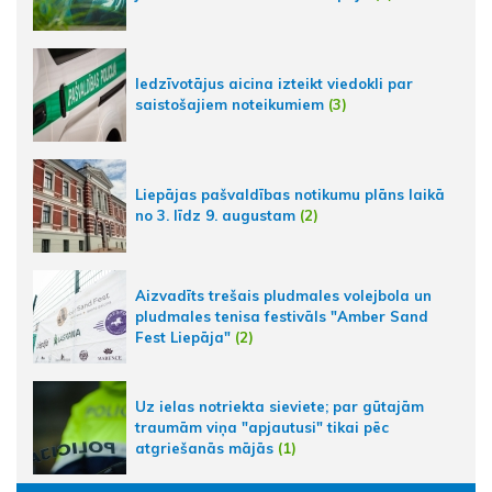
Iedzīvotājus aicina izteikt viedokli par
saistošajiem noteikumiem
(3)
Liepājas pašvaldības notikumu plāns laikā
no 3. līdz 9. augustam
(2)
Aizvadīts trešais pludmales volejbola un
pludmales tenisa festivāls "Amber Sand
Fest Liepāja"
(2)
Uz ielas notriekta sieviete; par gūtajām
traumām viņa "apjautusi" tikai pēc
atgriešanās mājās
(1)