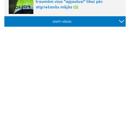
traumām viņa "apjautusi" tikai pēc
atgriešanās mājās
(1)
skatīt nākošo