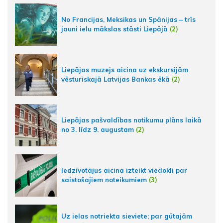
No Francijas, Meksikas un Spānijas – trīs
jauni ielu mākslas stāsti Liepājā
(2)
Liepājas muzejs aicina uz ekskursijām
vēsturiskajā Latvijas Bankas ēkā
(2)
Liepājas pašvaldības notikumu plāns laikā
no 3. līdz 9. augustam
(2)
Iedzīvotājus aicina izteikt viedokli par
saistošajiem noteikumiem
(3)
Uz ielas notriekta sieviete; par gūtajām