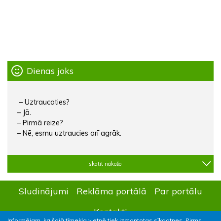
Dienas joks
– Uztraucaties?
– Jā.
– Pirmā reize?
– Nē, esmu uztraucies arī agrāk.
skatīt nākošo
Sludinājumi
Reklāma portālā
Par portālu
Kontakti
Informējam, ka šajā tīmekļa vietnē tiek izmantotas sīkdatnes. Pirms