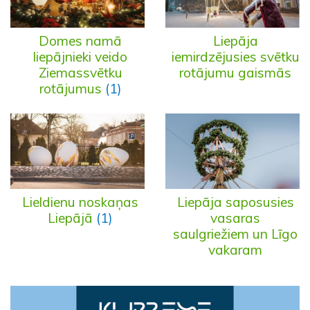
Domes namā
Liepāja
liepājnieki veido
iemirdzējusies svētku
Ziemassvētku
rotājumu gaismās
rotājumus
(1)
Lieldienu noskaņas
Liepāja saposusies
Liepājā
(1)
vasaras
saulgriežiem un Līgo
vakaram