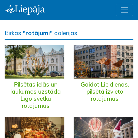
Birkas
"rotājumi"
galerijas
Pilsētas ielās un
Gaidot Lieldienas,
laukumos uzstāda
pilsētā izvieto
Līgo svētku
rotājumus
rotājumus