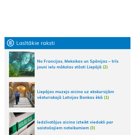
Lasītākie raksti
No Francijas, Meksikas un Spānijas – trīs
jauni ielu mākslas stāsti Liepājā
(2)
Liepājas muzejs aicina uz ekskursijām
vēsturiskajā Latvijas Bankas ēkā
(1)
Iedzīvotājus aicina izteikt viedokli par
saistošajiem noteikumiem
(3)