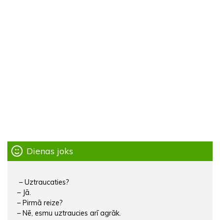
Dienas joks
– Uztraucaties?
– Jā.
– Pirmā reize?
– Nē, esmu uztraucies arī agrāk.