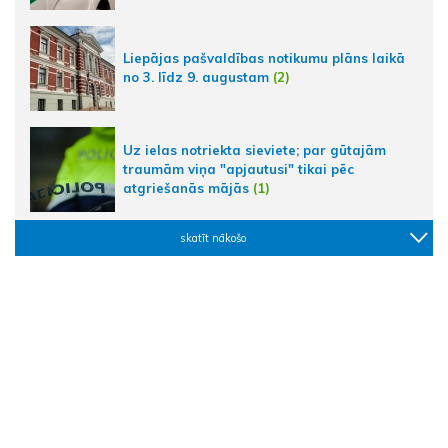
Liepājas pašvaldības notikumu plāns laikā
no 3. līdz 9. augustam
(2)
Uz ielas notriekta sieviete; par gūtajām
traumām viņa "apjautusi" tikai pēc
atgriešanās mājās
(1)
skatīt nākošo