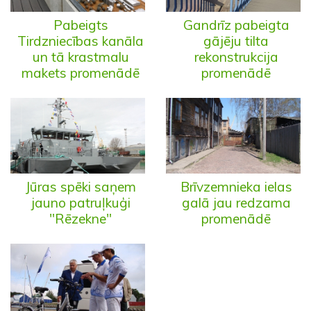
Pabeigts
Gandrīz pabeigta
Tirdzniecības kanāla
gājēju tilta
un tā krastmalu
rekonstrukcija
makets promenādē
promenādē
Jūras spēki saņem
Brīvzemnieka ielas
jauno patruļkuģi
galā jau redzama
"Rēzekne"
promenādē