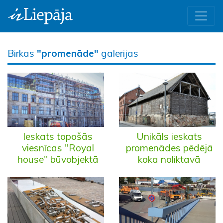
Birkas
"promenāde"
galerijas
Ieskats topošās
Unikāls ieskats
viesnīcas "Royal
promenādes pēdējā
house" būvobjektā
koka noliktavā