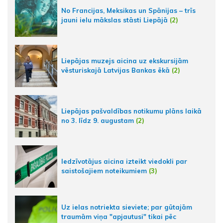
No Francijas, Meksikas un Spānijas – trīs
jauni ielu mākslas stāsti Liepājā
(2)
Liepājas muzejs aicina uz ekskursijām
vēsturiskajā Latvijas Bankas ēkā
(2)
Liepājas pašvaldības notikumu plāns laikā
no 3. līdz 9. augustam
(2)
Iedzīvotājus aicina izteikt viedokli par
saistošajiem noteikumiem
(3)
Uz ielas notriekta sieviete; par gūtajām
traumām viņa "apjautusi" tikai pēc