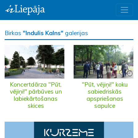
Birkas
"Indulis Kalns"
galerijas
Koncertdārza "Pūt,
"Pūt, vējiņi!" koku
vējiņi!" pārbūves un
sabiedriskās
labiekārtošanas
apspriešanas
skices
sapulce