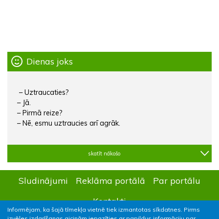
Dienas joks
– Uztraucaties?
– Jā.
– Pirmā reize?
– Nē, esmu uztraucies arī agrāk.
skatīt nākošo
Sludinājumi
Reklāma portālā
Par portālu
Kontakti
Informējam, ka šajā tīmekļa vietnē tiek izmantotas sīkdatnes. Pirms
izvēles izdarīšanas aicinām iepazīties ar papildus informāciju par