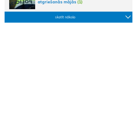
atgriešanās mājās
(1)
skatīt nākošo