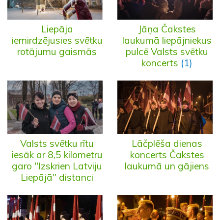
Liepāja
Jāņa Čakstes
iemirdzējusies svētku
laukumā liepājniekus
rotājumu gaismās
pulcē Valsts svētku
koncerts
(1)
Valsts svētku rītu
Lāčplēša dienas
iesāk ar 8,5 kilometru
koncerts Čakstes
garo "Izskrien Latviju
laukumā un gājiens
Liepājā" distanci