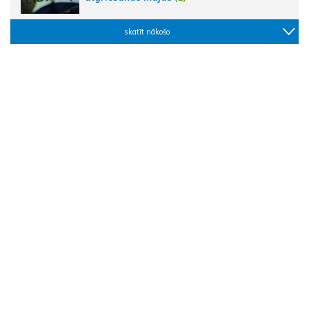
skatīt nākošo