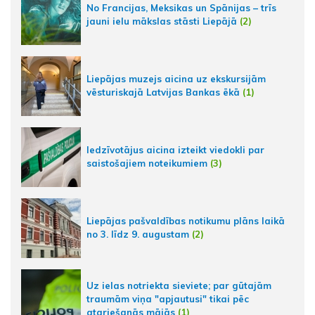
No Francijas, Meksikas un Spānijas – trīs
jauni ielu mākslas stāsti Liepājā
(2)
Liepājas muzejs aicina uz ekskursijām
vēsturiskajā Latvijas Bankas ēkā
(1)
Iedzīvotājus aicina izteikt viedokli par
saistošajiem noteikumiem
(3)
Liepājas pašvaldības notikumu plāns laikā
no 3. līdz 9. augustam
(2)
Uz ielas notriekta sieviete; par gūtajām
traumām viņa "apjautusi" tikai pēc
atgriešanās mājās
(1)