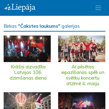
Birkas
"Čakstes laukums"
galerijas
Krāšņi aizvadīta
Ar pilsētas
Latvijas 106.
iepazīšanas spēli un
dzimšanas diena
svētku koncertu
atzīmē 4. maiju