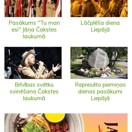
Pasākums "Tu man
Lāčplēša diena
esi" Jāņa Čakstes
Liepājā
laukumā
Brīvības svētku
Represēto piemiņas
svinēšana Čakstes
dienas pasākumi
laukumā
Liepājā