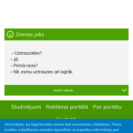
Dienas joks
– Uztraucaties?
– Jā.
– Pirmā reize?
– Nē, esmu uztraucies arī agrāk.
skatīt nākošo
Sludinājumi
Reklāma portālā
Par portālu
Kontakti
Informējam, ka šajā tīmekļa vietnē tiek izmantotas sīkdatnes. Pirms
izvēles izdarīšanas aicinām iepazīties ar papildus informāciju par