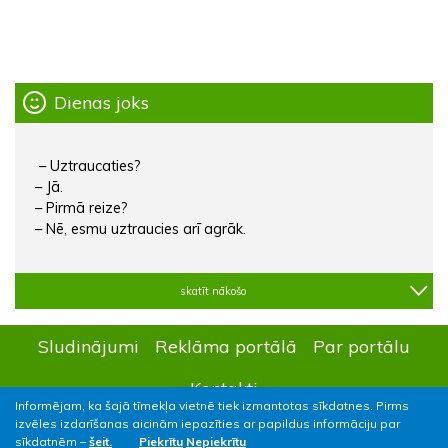
Dienas joks
– Uztraucaties?
– Jā.
– Pirmā reize?
– Nē, esmu uztraucies arī agrāk.
skatīt nākošo
Sludinājumi
Reklāma portālā
Par portālu
Kontakti
Informējam, ka šajā tīmekļa vietnē tiek izmantotas sīkdatnes. Pirms
izvēles izdarīšanas aicinām iepazīties ar papildus informāciju par
sīkdatnēm –
šeit.
Piekrītu
Nepiekrītu