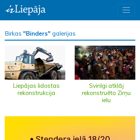
Birkas
"Binders"
galerijas
Liepājas lidostas
Svinīgi atklāj
rekonstrukcija
rekonstruēto Zirņu
ielu