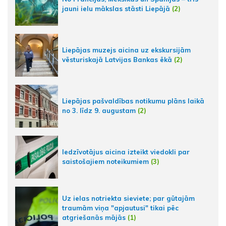
jauni ielu mākslas stāsti Liepājā
(2)
Liepājas muzejs aicina uz ekskursijām
vēsturiskajā Latvijas Bankas ēkā
(2)
Liepājas pašvaldības notikumu plāns laikā
no 3. līdz 9. augustam
(2)
Iedzīvotājus aicina izteikt viedokli par
saistošajiem noteikumiem
(3)
Uz ielas notriekta sieviete; par gūtajām
traumām viņa "apjautusi" tikai pēc
atgriešanās mājās
(1)