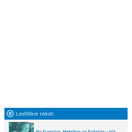
Lasītākie raksti
No Francijas, Meksikas un Spānijas – trīs