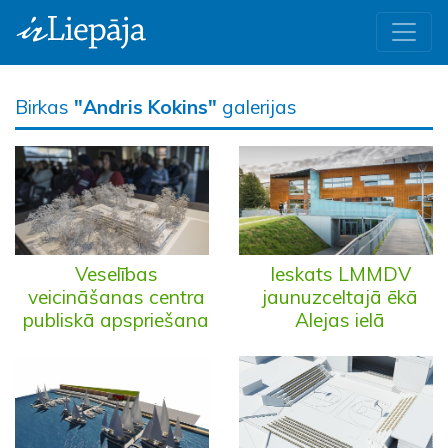
Birkas
"Andris Kokins"
galerijas
Veselības
Ieskats LMMDV
veicināšanas centra
jaunuzceltajā ēkā
publiskā apspriešana
Alejas ielā