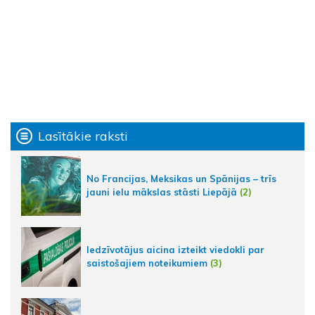
Lasītākie raksti
No Francijas, Meksikas un Spānijas – trīs
jauni ielu mākslas stāsti Liepājā
(2)
Iedzīvotājus aicina izteikt viedokli par
saistošajiem noteikumiem
(3)