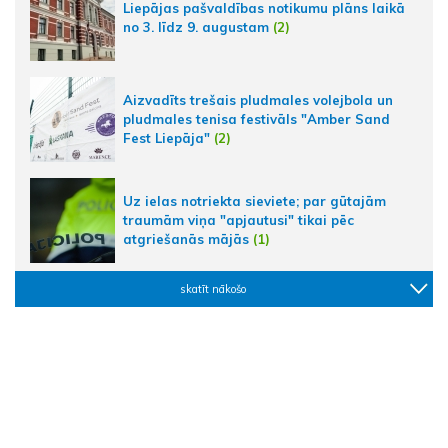
Liepājas pašvaldības notikumu plāns laikā
no 3. līdz 9. augustam
(2)
Aizvadīts trešais pludmales volejbola un
pludmales tenisa festivāls "Amber Sand
Fest Liepāja"
(2)
Uz ielas notriekta sieviete; par gūtajām
traumām viņa "apjautusi" tikai pēc
atgriešanās mājās
(1)
skatīt nākošo