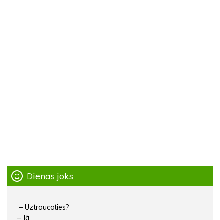
Dienas joks
– Uztraucaties?
– Jā.