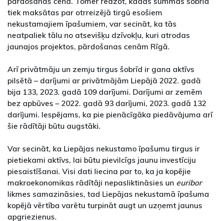
pārdošanas cena. Tomēr redzot, kādas summas šobrīd
tiek maksātas par otrreizējā tirgū esošiem
nekustamajiem īpašumiem, var secināt, ka tās
neatpaliek tālu no atsevišķu dzīvokļu, kuri atrodas
jaunajos projektos, pārdošanas cenām Rīgā.
Arī privātmāju un zemju tirgus šobrīd ir gana aktīvs
pilsētā – darījumi ar privātmājām Liepājā 2022. gadā
bija 133, 2023. gadā 109 darījumi. Darījumi ar zemēm
bez apbūves – 2022. gadā 93 darījumi, 2023. gadā 132
darījumi. Iespējams, ka pie pienācīgāka piedāvājuma arī
šie rādītāji būtu augstāki.
Var secināt, ka Liepājas nekustamo īpašumu tirgus ir
pietiekami aktīvs, lai būtu pievilcīgs jaunu investīciju
piesaistīšanai. Visi dati liecina par to, ka ja kopējie
makroekonomikas rādītāji nepasliktināsies un
euribor
likmes samazināsies, tad Liepājas nekustamā īpašuma
kopējā vērtība varētu turpināt augt un uzņemt jaunus
apgriezienus.