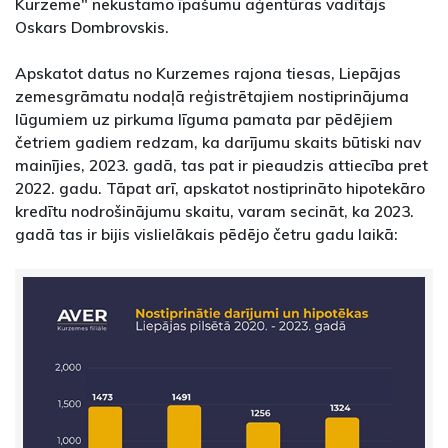
Kurzeme" nekustamo īpašumu aģentūras vadītājs
Oskars Dombrovskis.
Apskatot datus no Kurzemes rajona tiesas, Liepājas
zemesgrāmatu nodaļā reģistrētajiem nostiprinājuma
lūgumiem uz pirkuma līguma pamata par pēdējiem
četriem gadiem redzam, ka darījumu skaits būtiski nav
mainījies, 2023. gadā, tas pat ir pieaudzis attiecība pret
2022. gadu. Tāpat arī, apskatot nostiprināto hipotekāro
kredītu nodrošinājumu skaitu, varam secināt, ka 2023.
gadā tas ir bijis vislielākais pēdējo četru gadu laikā: