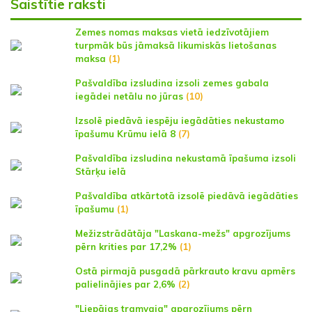
Saistītie raksti
Zemes nomas maksas vietā iedzīvotājiem
turpmāk būs jāmaksā likumiskās lietošanas
maksa
(1)
Pašvaldība izsludina izsoli zemes gabala
iegādei netālu no jūras
(10)
Izsolē piedāvā iespēju iegādāties nekustamo
īpašumu Krūmu ielā 8
(7)
Pašvaldība izsludina nekustamā īpašuma izsoli
Stārķu ielā
Pašvaldība atkārtotā izsolē piedāvā iegādāties
īpašumu
(1)
Mežizstrādātāja "Laskana-mežs" apgrozījums
pērn krities par 17,2%
(1)
Ostā pirmajā pusgadā pārkrauto kravu apmērs
palielinājies par 2,6%
(2)
"Liepājas tramvaja" apgrozījums pērn