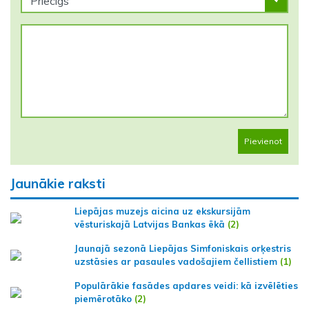
Pievienot
Jaunākie raksti
Liepājas muzejs aicina uz ekskursijām
vēsturiskajā Latvijas Bankas ēkā
(2)
Jaunajā sezonā Liepājas Simfoniskais orķestris
uzstāsies ar pasaules vadošajiem čellistiem
(1)
Populārākie fasādes apdares veidi: kā izvēlēties
piemērotāko
(2)