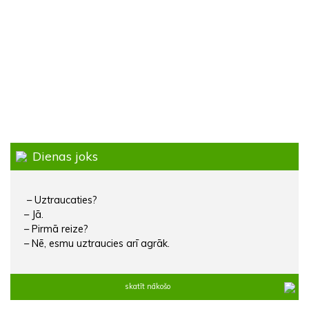
Dienas joks
– Uztraucaties?
– Jā.
– Pirmā reize?
– Nē, esmu uztraucies arī agrāk.
skatīt nākošo