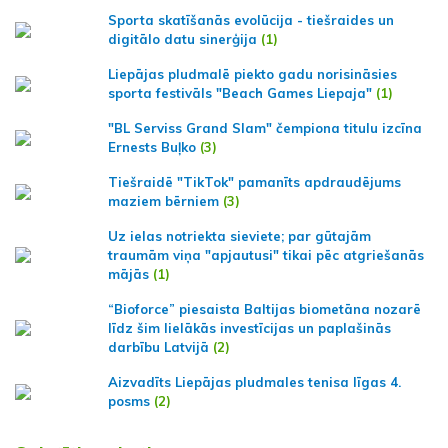
Sporta skatīšanās evolūcija - tiešraides un
digitālo datu sinerģija
(1)
Liepājas pludmalē piekto gadu norisināsies
sporta festivāls "Beach Games Liepaja"
(1)
"BL Serviss Grand Slam" čempiona titulu izcīna
Ernests Buļko
(3)
Tiešraidē "TikTok" pamanīts apdraudējums
maziem bērniem
(3)
Uz ielas notriekta sieviete; par gūtajām
traumām viņa "apjautusi" tikai pēc atgriešanās
mājās
(1)
“Bioforce” piesaista Baltijas biometāna nozarē
līdz šim lielākās investīcijas un paplašinās
darbību Latvijā
(2)
Aizvadīts Liepājas pludmales tenisa līgas 4.
posms
(2)