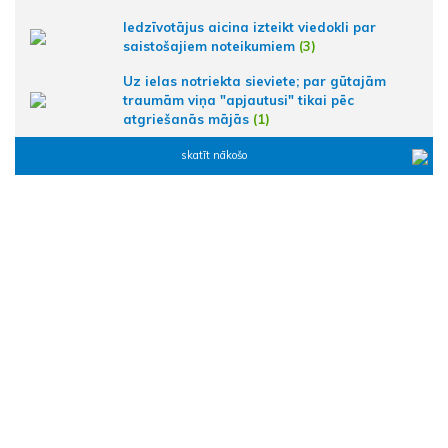
Iedzīvotājus aicina izteikt viedokli par
saistošajiem noteikumiem
(3)
Uz ielas notriekta sieviete; par gūtajām
traumām viņa "apjautusi" tikai pēc
atgriešanās mājās
(1)
skatīt nākošo