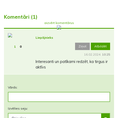
Komentāri (1)
aizvērt komentārus
Liepājnieks
Ziņot
Atbildēt
1
0
16.02.2024.
10:25
Interesanti un patīkami redzēt, ka tirgus ir
aktīvs
Vārds:
Izvēlies seju: