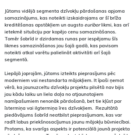
Jūtams vidējā segmenta dzīvokļu pārdošanas apjoma
samazinājums, kas noteikti izskaidrojams ar šī brīža
kreditēšanas apstākļiem un augsto
euribor
likmi, kas arī
ietekmē situāciju par kopējo cenu samazināšanos.
Tomēr šobrīd ir dzirdamas runas par iespējamu šīs
likmes samazināšanos jau šajā gadā, kas pavisam
noteikti atkal varētu palielināt aktivitāti arī šajā
segmentā.
Liepājā joprojām, jūtams izteikts pieprasījums pēc
moderniem vai nestandarta mājokļiem. It īpaši ņemot
vērā, ka jaunuzceltu dzīvokļu projektu pilsētā nav bijis
jau kādu laiku un liela daļa no atjaunotajiem
namīpašumiem nenonāk pārdošanā, bet tie kļūst par
īstermiņa vai ilgtermiņa īres dzīvokļiem. Rezultātā
piedāvājums šobrīd neatbilst pieprasījumam, kas var
radīt labus priekšnosacījumus jaunu mājokļu būvniecībai.
Protams, ka svarīgs aspekts ir potenciālā jaunā projekta