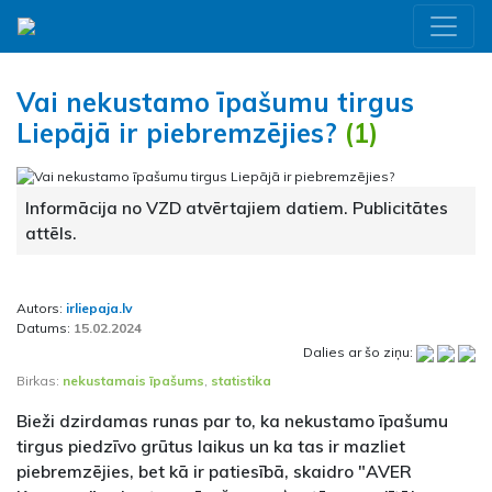
Vai nekustamo īpašumu tirgus
Liepājā ir piebremzējies?
(1)
Informācija no VZD atvērtajiem datiem. Publicitātes
attēls.
Autors:
irliepaja.lv
Datums:
15.02.2024
Dalies ar šo ziņu:
Birkas:
nekustamais īpašums
,
statistika
Bieži dzirdamas runas par to, ka nekustamo īpašumu
tirgus piedzīvo grūtus laikus un ka tas ir mazliet
piebremzējies, bet kā ir patiesībā, skaidro "AVER