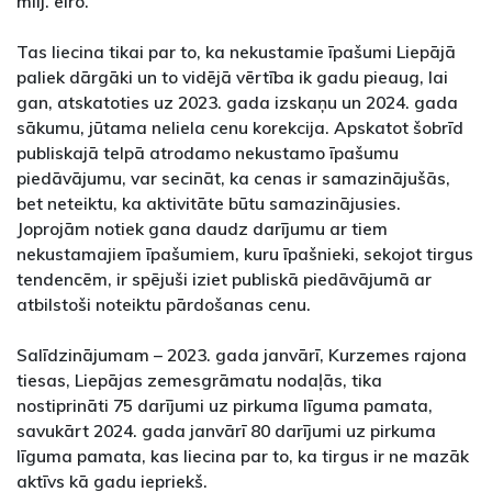
milj. eiro.
Tas liecina tikai par to, ka nekustamie īpašumi Liepājā
paliek dārgāki un to vidējā vērtība ik gadu pieaug, lai
gan, atskatoties uz 2023. gada izskaņu un 2024. gada
sākumu, jūtama neliela cenu korekcija. Apskatot šobrīd
publiskajā telpā atrodamo nekustamo īpašumu
piedāvājumu, var secināt, ka cenas ir samazinājušās,
bet neteiktu, ka aktivitāte būtu samazinājusies.
Joprojām notiek gana daudz darījumu ar tiem
nekustamajiem īpašumiem, kuru īpašnieki, sekojot tirgus
tendencēm, ir spējuši iziet publiskā piedāvājumā ar
atbilstoši noteiktu pārdošanas cenu.
Salīdzinājumam – 2023. gada janvārī, Kurzemes rajona
tiesas, Liepājas zemesgrāmatu nodaļās, tika
nostiprināti 75 darījumi uz pirkuma līguma pamata,
savukārt 2024. gada janvārī 80 darījumi uz pirkuma
līguma pamata, kas liecina par to, ka tirgus ir ne mazāk
aktīvs kā gadu iepriekš.