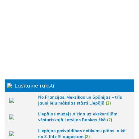
Lasītākie raksti
No Francijas, Meksikas un Spānijas – trīs
jauni ielu mākslas stāsti Liepājā
(2)
Liepājas muzejs aicina uz ekskursijām
vēsturiskajā Latvijas Bankas ēkā
(2)
Liepājas pašvaldības notikumu plāns laikā
no 3. līdz 9. augustam
(2)