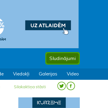
Sludinājumi
de
Viedokļi
Galerijas
Video
a
Silakaktiņa stāsti