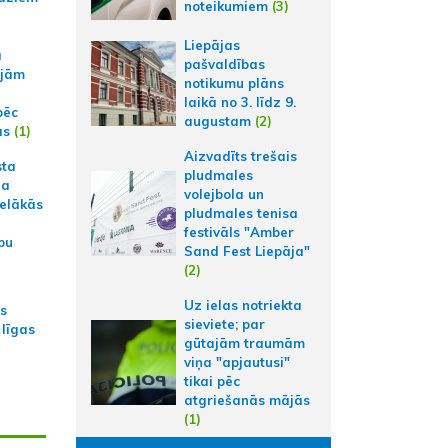
noteikumiem
(3)
Liepājas
a
pašvaldības
ajām
notikumu plāns
laikā no 3. līdz 9.
pēc
augustam
(2)
ās
(1)
Aizvadīts trešais
sta
pludmales
na
volejbola un
ielākās
pludmales tenisa
festivāls "Amber
bu
Sand Fest Liepāja"
(2)
Uz ielas notriekta
as
sieviete; par
 līgas
gūtajām traumām
viņa "apjautusi"
tikai pēc
atgriešanās mājās
(1)