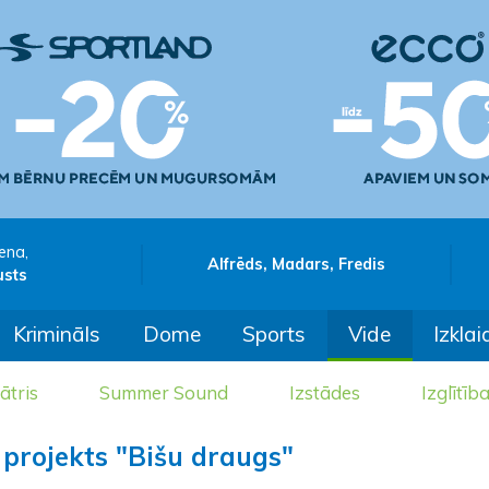
ena,
Alfrēds, Madars, Fredis
usts
Krimināls
Dome
Sports
Vide
Izklai
ātris
Summer Sound
Izstādes
Izglītīb
s projekts "Bišu draugs"