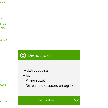
abas
ēnu
āsies
nas
na uz
Dienas joks
– Uztraucaties?
– Jā.
– Pirmā reize?
uves
– Nē, esmu uztraucies arī agrāk.
skatīt nākošo
na uz
a