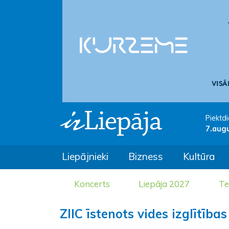
Piektdi
7.aug
Liepājnieki
Bizness
Kultūra
Koncerts
Liepāja 2027
Te
ZIIC īstenots vides izglītība