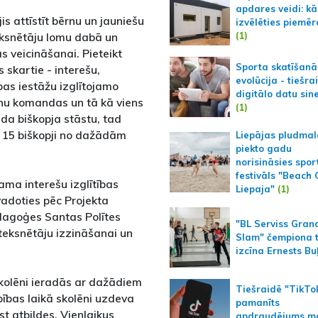
apdares veidi: kā
is attīstīt bērnu un jauniešu
izvēlēties piemēr
(1)
eksnētāju lomu dabā un
 veicināšanai. Pieteikt
Sporta skatīšanā
s skartie - interešu,
evolūcija - tiešra
ības iestāžu izglītojamo
digitālo datu sin
lēnu komandas un tā kā viens
(1)
da biškopja stāstu, tad
ta 15 biškopji no dažādām
Liepājas pludmal
piekto gadu
norisināsies spor
festivāls "Beach
ama interešu izglītības
Liepaja"
(1)
adoties pēc Projekta
edagoģes Santas Polītes
"BL Serviss Gran
teksnētāju izzināšanai un
Slam" čempiona t
izcīna Ernests Bu
skolēni ieradās ar dažādiem
Tiešraidē "TikTo
ības laikā skolēni uzdeva
pamanīts
t atbildes. Vienlaikus
apdraudējums m