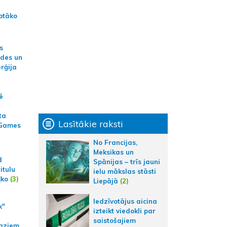
otāko
s
ides un
erģija
ē
ta
Lasītākie raksti
 Games
No Francijas,
Meksikas un
d
Spānijas – trīs jauni
itulu
ielu mākslas stāsti
ļko
(3)
Liepājā
(2)
Iedzīvotājus aicina
k"
izteikt viedokli par
saistošajiem
aziem