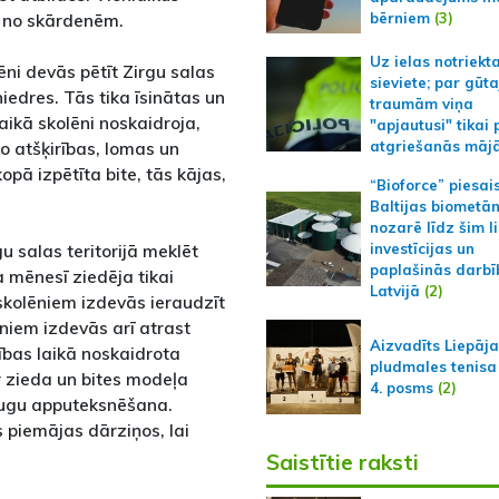
bērniem
(3)
i no skārdenēm.
Uz ielas notriekt
ēni devās pētīt Zirgu salas
sieviete; par gūt
niedres. Tās tika īsinātas un
traumām viņa
ikā skolēni noskaidroja,
"apjautusi" tikai 
to atšķirības, lomas un
atgriešanās māj
pā izpētīta bite, tās kājas,
“Bioforce” piesai
Baltijas biometā
nozarē līdz šim l
u salas teritorijā meklēt
investīcijas un
paplašinās darbī
 mēnesī ziedēja tikai
Latvijā
(2)
 skolēniem izdevās ieraudzīt
niem izdevās arī atrast
Aizvadīts Liepāj
bas laikā noskaidrota
pludmales tenisa
 zieda un bites modeļa
4. posms
(2)
 augu apputeksnēšana.
s piemājas dārziņos, lai
Saistītie raksti