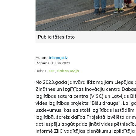
Publicitātes foto
Autors:
irliepaja.lv
Datums:
13.06.2023
Birkas:
ZIIC
,
Dabas māja
No 2023.gada janvāra līdz maijam Liepājas pi
Zinātnes un izglītības inovāciju centra Dabas
izglītības satura centra (VISC) un Latvijas B
vides izglītības projekts "Bišu draugs". Lai g
uzdevumus, kas saistoši izglītības iestādēm
izglītībā, šoreiz dalība Projektā izvēlēta ar 
dot iespēju apgūt padziļināti vides pētniecīb
informē ZIIC vadītājas pienākumu izpildītāja