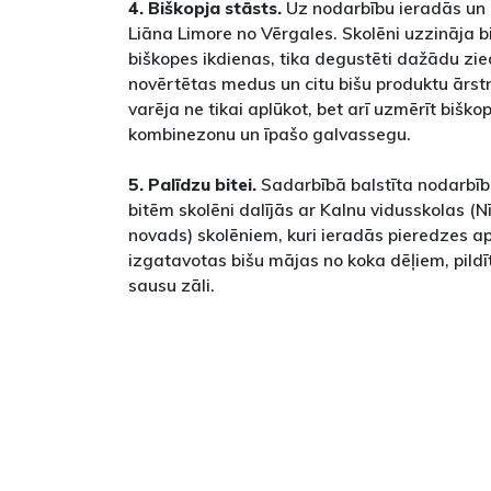
4. Biškopja stāsts.
Uz nodarbību ieradās un 
Liāna Limore no Vērgales. Skolēni uzzināja 
biškopes ikdienas, tika degustēti dažādu zi
novērtētas medus un citu bišu produktu ārstn
varēja ne tikai aplūkot, bet arī uzmērīt bišk
kombinezonu un īpašo galvassegu.
5. Palīdzu bitei.
Sadarbībā balstīta nodarbīb
bitēm skolēni dalījās ar Kalnu vidusskolas (
novads) skolēniem, kuri ieradās pieredzes ap
izgatavotas bišu mājas no koka dēļiem, pildīt
sausu zāli.