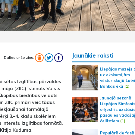
Jaunākie raksti
Dalies ar šo ziņu:
Liepājas muzejs 
uz ekskursijām
vēsturiskajā Latv
lsētas Izglītības pārvaldes
Bankas ēkā
(1)
 mājā (ZIIC) īstenots Valsts
iškopības biedrības veidots
Jaunajā sezonā
an ZIIC primāri veic tādus
Liepājas Simfoni
 iekļaušanai formālajā
orķestris uzstāsi
pasaules vadoša
mērķi 3.–4. klašu skolēniem
čellistiem
(1)
u interešu izglītības formātā,
 Kitija Kuduma.
Populārākie fas