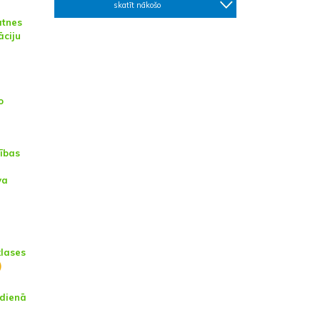
skatīt nākošo
ātnes
āciju
o
tības
va
lases
)
tdienā