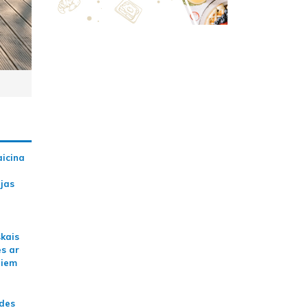
aicina
ijas
skais
es ar
jiem
ādes