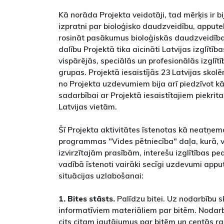
Kā norāda Projekta veidotāji, tad mērķis ir bij
izpratni par bioloģisko daudzveidību, apput
rosināt pasākumus bioloģiskās daudzveidības
dalību Projektā tika aicināti Latvijas izglītība
vispārējās, speciālās un profesionālās izglīt
grupas. Projektā iesaistījās 23 Latvijas sko
no Projekta uzdevumiem bija arī piedzīvot kā
sadarbībai ar Projektā iesaistītajiem piekri
Latvijas vietām.
Šī Projekta aktivitātes īstenotas kā neatņem
programmas "Vides pētniecība" daļa, kurā, v
izvirzītajām prasībām, interešu izglītības p
vadībā īstenoti vairāki secīgi uzdevumi appu
situācijas uzlabošanai:
1. Bites stāsts.
Palīdzu bitei. Uz nodarbību 
informatīviem materiāliem par bitēm. Nodarb
cits citam jautājumus par bitēm un centās ras