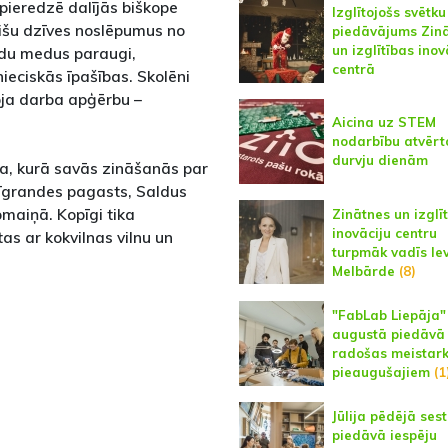
pieredzē dalījās biškope
Izglītojošs svētku
bišu dzīves noslēpumus no
piedāvājums Zin
un izglītības inov
edu medus paraugi,
centrā
ieciskās īpašības. Skolēni
opja darba apģērbu –
Aicina uz STEM
nodarbību atvērt
durvju dienām
a, kurā savās zināšanās par
Nīgrandes pagasts, Saldus
maiņā. Kopīgi tika
Zinātnes un izglī
inovāciju centru
as ar kokvilnas vilnu un
turpmāk vadīs Ie
Melbārde
(8)
"FabLab Liepāja"
augustā piedāvā
radošas meistark
pieaugušajiem
(1
Jūlija pēdējā ses
piedāvā iespēju