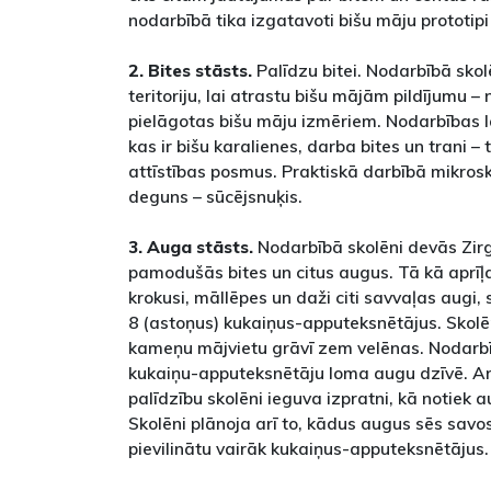
nodarbībā tika izgatavoti bišu māju prototip
2. Bites stāsts.
Palīdzu bitei. Nodarbībā skol
teritoriju, lai atrastu bišu mājām pildījumu – 
pielāgotas bišu māju izmēriem. Nodarbības la
kas ir bišu karalienes, darba bites un trani – 
attīstības posmus. Praktiskā darbībā mikrosko
deguns – sūcējsnuķis.
3. Auga stāsts.
Nodarbībā skolēni devās Zirg
pamodušās bites un citus augus. Tā kā aprīļa
krokusi, māllēpes un daži citi savvaļas augi,
8 (astoņus) kukaiņus-apputeksnētājus. Skolē
kameņu mājvietu grāvī zem velēnas. Nodarbī
kukaiņu-apputeksnētāju loma augu dzīvē. Ar
palīdzību skolēni ieguva izpratni, kā notiek
Skolēni plānoja arī to, kādus augus sēs savo
pievilinātu vairāk kukaiņus-apputeksnētājus.