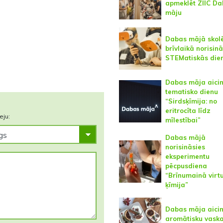
apmeklēt ZIIC D
māju
Dabas mājā skol
brīvlaikā norisin
STEMatiskās die
Dabas māja aici
tematisko dienu
“Sirdsķīmija: no
eritrocīta līdz
eju:
mīlestībai”
Dabas mājā
norisināsies
eksperimentu
pēcpusdiena
“Brīnumainā virt
ķīmija”
Dabas māja aici
aromātisku vask