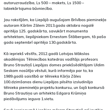
autoruzraudzība, Ls 500 – makets, Ls 1500 –
labiekārtojuma būvniecība.
Jau rakstījām, ka Liepājā augušajam Brīvības pieminekļa
autoram Kārlim Zālem 2013.gada oktobra nogalē
apritēja 125. gadskārta, savukārt monumenta
arhitektam, liepājniekam Ernestam Štālbergam, tā paša
gada septembrī apritēja 130.gadskārta.
Kā iepriekš vēstīts, 2012.gadā Latvijas Mākslas
akadēmijas Tēlniecības katedras vadītājs profesors
Bruno Strautiņš Liepājas domes priekšsēdētājam Uldim
Seskam nosūtīja vēstuli, kurā informēja par to, ka
1989.gadā saistībā ar tēlnieka Kārļa Zāles
100.dzimšanas dienu Liepājas pilsēta izsludināja
tēlnieka pieminekļa projektu konkursu, un šajā konkursā
Bruno Strautiņa un arhitekta Edgara Krūmiņa
piedāvājums ieguva 1.vietu.