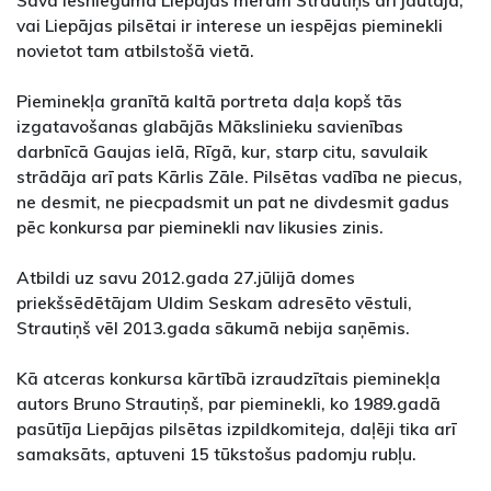
Savā iesniegumā Liepājas mēram Strautiņš arī jautāja,
vai Liepājas pilsētai ir interese un iespējas pieminekli
novietot tam atbilstošā vietā.
Pieminekļa granītā kaltā portreta daļa kopš tās
izgatavošanas glabājās Mākslinieku savienības
darbnīcā Gaujas ielā, Rīgā, kur, starp citu, savulaik
strādāja arī pats Kārlis Zāle. Pilsētas vadība ne piecus,
ne desmit, ne piecpadsmit un pat ne divdesmit gadus
pēc konkursa par pieminekli nav likusies zinis.
Atbildi uz savu 2012.gada 27.jūlijā domes
priekšsēdētājam Uldim Seskam adresēto vēstuli,
Strautiņš vēl 2013.gada sākumā nebija saņēmis.
Kā atceras konkursa kārtībā izraudzītais pieminekļa
autors Bruno Strautiņš, par pieminekli, ko 1989.gadā
pasūtīja Liepājas pilsētas izpildkomiteja, daļēji tika arī
samaksāts, aptuveni 15 tūkstošus padomju rubļu.