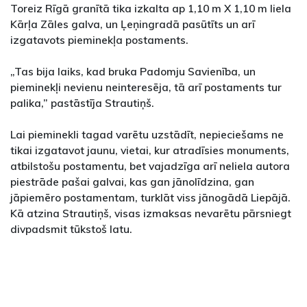
Toreiz Rīgā granītā tika izkalta ap 1,10 m X 1,10 m liela
Kārļa Zāles galva, un Ļeņingradā pasūtīts un arī
izgatavots pieminekļa postaments.
„Tas bija laiks, kad bruka Padomju Savienība, un
pieminekļi nevienu neinteresēja, tā arī postaments tur
palika,” pastāstīja Strautiņš.
Lai pieminekli tagad varētu uzstādīt, nepieciešams ne
tikai izgatavot jaunu, vietai, kur atradīsies monuments,
atbilstošu postamentu, bet vajadzīga arī neliela autora
piestrāde pašai galvai, kas gan jānolīdzina, gan
jāpiemēro postamentam, turklāt viss jānogādā Liepājā.
Kā atzina Strautiņš, visas izmaksas nevarētu pārsniegt
divpadsmit tūkstoš latu.