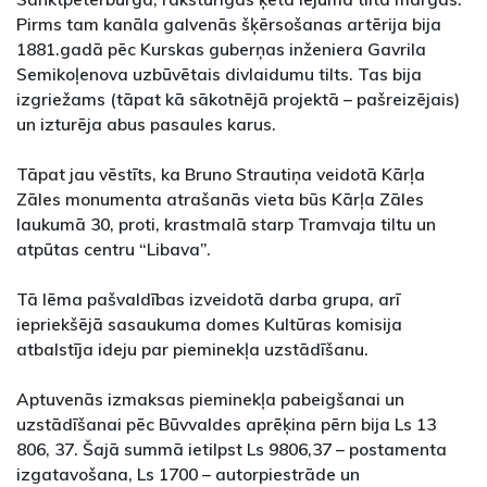
Pirms tam kanāla galvenās šķērsošanas artērija bija
1881.gadā pēc Kurskas guberņas inženiera Gavrila
Semikoļenova uzbūvētais divlaidumu tilts. Tas bija
izgriežams (tāpat kā sākotnējā projektā – pašreizējais)
un izturēja abus pasaules karus.
Tāpat jau vēstīts, ka Bruno Strautiņa veidotā Kārļa
Zāles monumenta atrašanās vieta būs Kārļa Zāles
laukumā 30, proti, krastmalā starp Tramvaja tiltu un
atpūtas centru “Libava”.
Tā lēma pašvaldības izveidotā darba grupa, arī
iepriekšējā sasaukuma domes Kultūras komisija
atbalstīja ideju par pieminekļa uzstādīšanu.
Aptuvenās izmaksas pieminekļa pabeigšanai un
uzstādīšanai pēc Būvvaldes aprēķina pērn bija Ls 13
806, 37. Šajā summā ietilpst Ls 9806,37 – postamenta
izgatavošana, Ls 1700 – autorpiestrāde un