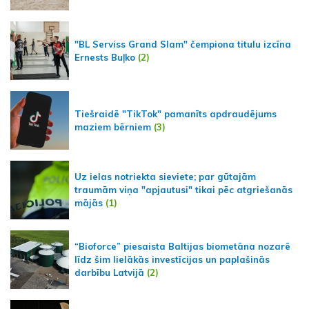
"BL Serviss Grand Slam" čempiona titulu izcīna
Ernests Buļko
(2)
Tiešraidē "TikTok" pamanīts apdraudējums
maziem bērniem
(3)
Uz ielas notriekta sieviete; par gūtajām
traumām viņa "apjautusi" tikai pēc atgriešanās
mājās
(1)
“Bioforce” piesaista Baltijas biometāna nozarē
līdz šim lielākās investīcijas un paplašinās
darbību Latvijā
(2)