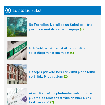
Lasītākie raksti
No Francijas, Meksikas un Spānijas – trīs
jauni ielu mākslas stāsti Liepājā
(2)
Iedzīvotājus aicina izteikt viedokli par
saistošajiem noteikumiem
(3)
Liepājas pašvaldības notikumu plāns laikā
no 3. līdz 9. augustam
(2)
Aizvadīts trešais pludmales volejbola un
pludmales tenisa festivāls "Amber Sand
Fest Liepāja"
(2)