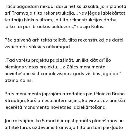
Taču pagaidām nekādi darbi netiks uzsākti, jo ir plānota
arī Tramvaja tilta rekonstrukcija. „Nav jēgas labiekārtot
teritoriju blakus tiltam, ja tilta rekonstrukcijas darbu
laikā tai pāri braukās buldozers," sacīja Kalns.
Pēc galvenā arhitekta teiktā, tilta rekonstrukcijas darbi
visticamāk sāksies nākamgad.
„Tad varētu projektu paplašināt, un likt klāt arī šo
piemiņas vietas projektu. Uz Zāles monumenta
novietošanu visticamāk vismaz gads vēl būs jāgaida,”
atzina Kalns.
Pats monuments joprojām atrodoties pie tēlnieka Bruno
Strautiņa, kurš arī esot interesējies, kā virzās uz priekšu
iecerētā monumenta novietnes labiekārtošana.
Jau rakstījām, ka 5.martā ir apstiprināts plānošanas un
arhitektūras uzdevums tramvaja tilta un tam piekļauto