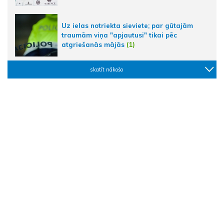
Uz ielas notriekta sieviete; par gūtajām
traumām viņa "apjautusi" tikai pēc
atgriešanās mājās
(1)
skatīt nākošo