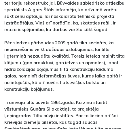
teritoriju rekonstrukcijai. Būvvaldes sabiedrisko attiecību
speciālists Aigars Štāls informēja, ka drīzumā varētu
sākt cenu aptauju, lai noskaidrotu tehniskā projekta
izstrādātājus. Viņš arī norādīja, ka, skatoties reāli, ir
maza iespējamība, ka darbus varētu sākt šogad.
Pēc slodzes pārbaudes 2009.gadā tika secināts, ka
nepieciešams veikt dažādus uzlabojumus, lai tilts
ilgtermiņā nezaudētu kvalitāti. Toreiz ieteica mainīt tilta
klājumu (gan brauktuvi, gan ietves un apmales), labot
hidroizolācijas bojājumus tilta konstrukciju laiduma
galos, nomainīt deformācijas šuves, kuras laika gaitā ir
nolietojušās, kā arī novērst atsevišķus balstu un
konstrukciju bojājumus.
Tramvaja tilts būvēts 1961.gadā. Kā zina stāstīt
vēsturnieks Gunārs Silakaktiņš, to projektēja
Ļeņingradas Tiltu būvju institūts. Par to liecina arī šai
Krievijas ziemeļu pilsētai, kas tagad saucas
Sanktpēterburga, raksturīgās ķeta lējuma tilta margas.