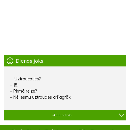
Dienas joks
– Uztraucaties?
– Jā.
– Pirmā reize?
– Nē, esmu uztraucies arī agrāk.
skatīt nākošo