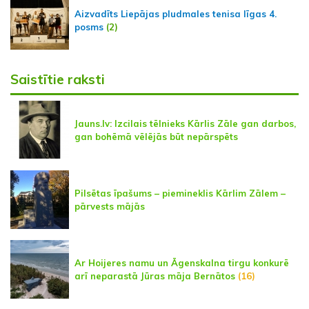
Aizvadīts Liepājas pludmales tenisa līgas 4.
posms
(2)
Saistītie raksti
Jauns.lv: Izcilais tēlnieks Kārlis Zāle gan darbos,
gan bohēmā vēlējās būt nepārspēts
Pilsētas īpašums – piemineklis Kārlim Zālem –
pārvests mājās
Ar Hoijeres namu un Āgenskalna tirgu konkurē
arī neparastā Jūras māja Bernātos
(16)