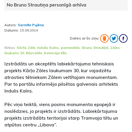
No Bruno Strautiņa personīgā arhīva
Autors:
Sarmīte Pujēna
Datums:
15.08.2014
Dalies ar šo ziņu:
Birkas:
Kārlis Zāle
,
Indulis Kalns
,
piemineklis
,
Bruno Strautiņš
,
Zāles
laukums 30
,
Būvvalde
,
tramvaja tilts
Izstrādāts un akceptēts labiekārtojuma tehniskais
projekts Kārļa Zāles laukumam 30, kur vajadzētu
atrasties tēlniekam Zālem veltītajam monumentam.
Par to portālu informēja pilsētas galvenais arhitekts
Indulis Kalns.
Pēc viņa teiktā, viens posms monumenta epopejā ir
noslēdzies, jo projekts ir izstrādāts. Labiekārtojuma
projekts izstrādāts teritorijai starp Tramvaja tiltu un
atpūtas centru „Libava”.