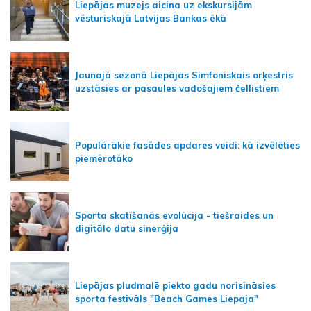
Liepājas muzejs aicina uz ekskursijām
vēsturiskajā Latvijas Bankas ēkā
Jaunajā sezonā Liepājas Simfoniskais orķestris
uzstāsies ar pasaules vadošajiem čellistiem
Populārākie fasādes apdares veidi: kā izvēlēties
piemērotāko
Sporta skatīšanās evolūcija - tiešraides un
digitālo datu sinerģija
Liepājas pludmalē piekto gadu norisināsies
sporta festivāls "Beach Games Liepaja"