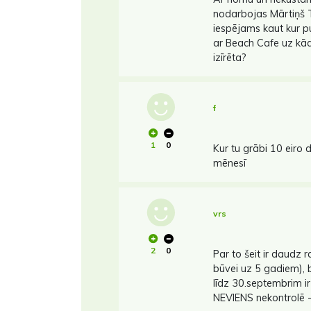
nodarbojas Mārtiņš T
iespējams kaut kur p
ar Beach Cafe uz kād
izīrēta?
f
1
0
Kur tu grābi 10 eiro
mēnesī
vrs
2
0
Par to šeit ir daudz 
būvei uz 5 gadiem), 
līdz 30.septembrim ir
NEVIENS nekontrolē - 