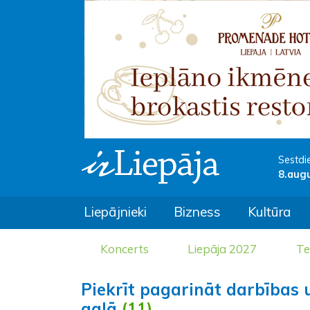
Sestdi
8.aug
Liepājnieki
Bizness
Kultūra
Koncerts
Liepāja 2027
Te
Piekrīt pagarināt darbības 
galā
(11)