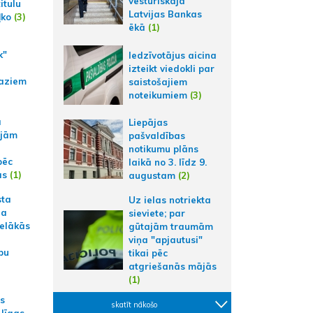
vēsturiskajā
itulu
Latvijas Bankas
ļko
(3)
ēkā
(1)
k"
Iedzīvotājus aicina
izteikt viedokli par
aziem
saistošajiem
noteikumiem
(3)
a
Liepājas
ajām
pašvaldības
notikumu plāns
pēc
laikā no 3. līdz 9.
ās
(1)
augustam
(2)
sta
Uz ielas notriekta
na
sieviete; par
ielākās
gūtajām traumām
viņa "apjautusi"
bu
tikai pēc
atgriešanās mājās
(1)
as
skatīt nākošo