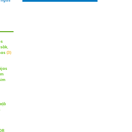
 līgas
es
sāk,
nas
(3)
ājas
im
sim
aļā
s
DR