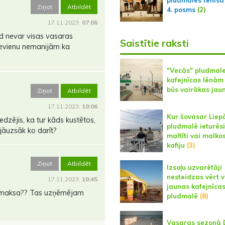
pludmales tenisa
Ziņot
Atbildēt
4. posms
(2)
17.11.2023.
07:06
d nevar visas vasaras
Saistītie raksti
 nevienu nemanijām ka
"Vecās" pludmal
kafejnīcas lēnām 
būs vairākas jau
Ziņot
Atbildēt
17.11.2023.
10:06
Kur šovasar Liep
edzējis, ka tur kāds kustētos,
pludmalē ieturēs
jāuzsāk ko darīt?
maltīti vai malko
kafiju
(3)
Ziņot
Atbildēt
Izsoļu uzvarētāji
nesteidzas vērt v
17.11.2023.
10:45
jaunas kafejnīca
as maksa?? Tas uzņēmējam
pludmalē
(8)
Vasaras sezonā 