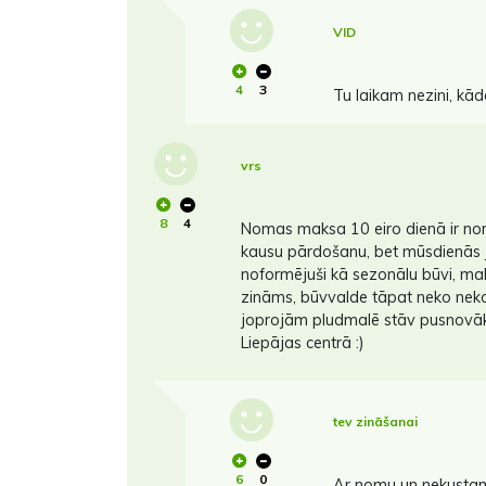
VID
4
3
Tu laikam nezini, kād
vrs
8
4
Nomas maksa 10 eiro dienā ir nor
kausu pārdošanu, bet mūsdienās jā
noformējuši kā sezonālu būvi, ma
zināms, būvvalde tāpat neko neko
joprojām pludmalē stāv pusnovākt
Liepājas centrā :)
tev zināšanai
6
0
Ar nomu un nekust