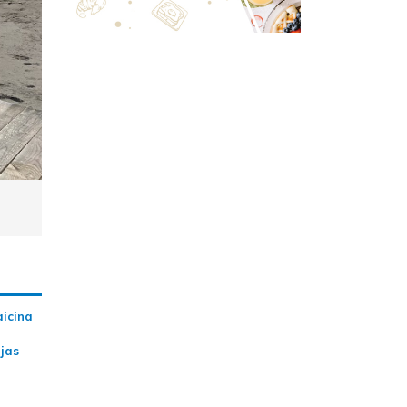
aicina
ijas