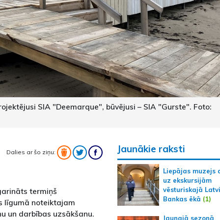
ojektējusi SIA "Deemarque", būvējusi – SIA "Gurste". Foto:
Jaunākie raksti
Dalies ar šo ziņu:
Liepājas muzejs 
uz ekskursijām
vēsturiskajā Latv
arināts termiņš
Bankas ēkā
(1)
 līgumā noteiktajam
nu un darbības uzsākšanu.
Jaunajā sezonā