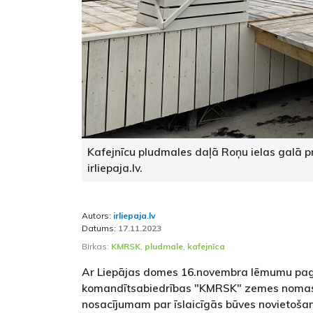
Kafejnīcu pludmales daļā Roņu ielas galā pr
irliepaja.lv.
Autors:
irliepaja.lv
Datums:
17.11.2023
Birkas:
KMRSK
,
pludmale
,
kafejnīca
Ar Liepājas domes 16.novembra lēmumu pag
komandītsabiedrības "KMRSK" zemes nomas
nosacījumam par īslaicīgās būves novietoša