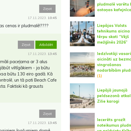
pludmalē varētu 
Ziņot
astoņas kafejnīc
17.11.2023.
10:45
Liepājas Valsts
as cenas ir pludmalē!????
tehnikums aicina
tērpu skati “Vējš
mežģīnēs 2026”
Ziņot
Atbildēt
Iedzīvotāji vasar
17.11.2023.
13:45
aicināti uz bezm
māli paceļama ar 3 alus
vingrošanas
būt viltīgākiem - ja būtu
nodarbībām plu
ksa būtu 130 eiro gadā. Kā
(1)
ntrolē, un tā pati Beach Cafe
a. Faktiski kā grausts
Liepājā jaunajā
peldsezonā atkal
Zilie karogi
Ziņot
Iecerēts grozīt
17.11.2023.
13:45
noteikumus plud
amajaiem īpašumiem domē
un peldvietu tīrīb