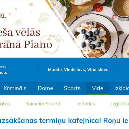
ena,
Mudīte, Vladislavs, Vladislava
usts
Krimināls
Dome
Sports
Vide
Izklai
ātris
Summer Sound
Izstādes
Izglītīb
uzsākšanas termiņu kafejnīcai Roņu ie