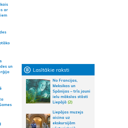
skais
es ar
jiem
ādes
otāko
s
ides un
Lasītākie raksti
erģija
No Francijas,
Meksikas un
ē
Spānijas – trīs jauni
ielu mākslas stāsti
ta
Liepājā
(2)
 Games
Liepājas muzejs
aicina uz
ekskursijām
d