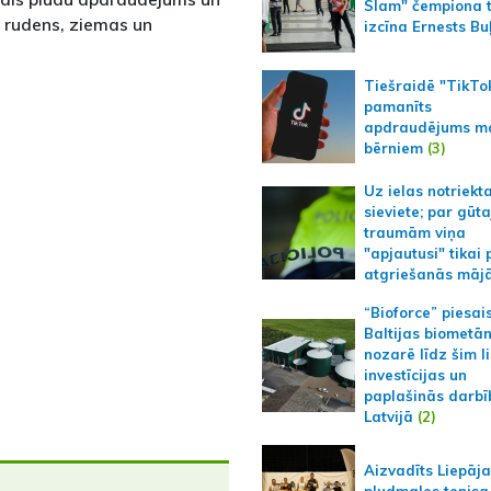
Slam" čempiona t
s rudens, ziemas un
izcīna Ernests Bu
Tiešraidē "TikTo
pamanīts
apdraudējums m
bērniem
(3)
Uz ielas notriekt
sieviete; par gūt
traumām viņa
"apjautusi" tikai 
atgriešanās māj
“Bioforce” piesai
Baltijas biometā
nozarē līdz šim l
investīcijas un
paplašinās darbī
Latvijā
(2)
Aizvadīts Liepāj