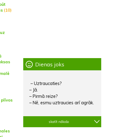
būt
as
(10)
 uz
ā
aksas
Dienas joks
dmalē
– Uztraucaties?
– Jā.
– Pirmā reize?
 plīvos
– Nē, esmu uztraucies arī agrāk.
skatīt nākošo
males
ai