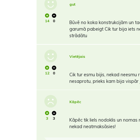
gut
14
0
Būvē no koka konstrukcijām un ta
garumā pabeigt Cik tur bija iets
strādātu
Vietējais
12
0
Cik tur esmu bijis, nekad neesmu r
nesaprotu, prieks kam bija vispār 
Kāpēc
3
3
Kāpēc tik liels nodoklis un nom
nekad neatmaksāsies!