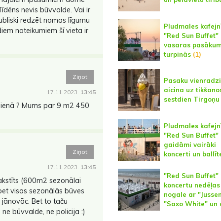
īdēns nevis būvvalde. Vai ir
ubliski redzēt nomas līgumu
Pludmales kafejn
iem noteikumiem šī vieta ir
"Red Sun Buffet"
vasaras pasākumu
turpinās
(1)
Ziņot
Pasaku vienradzi
aicina uz tikšano
17.11.2023.
13:45
sestdien Tirgoņu 
 dienā ? Mums par 9 m2 450
Pludmales kafejn
"Red Sun Buffet"
gaidāmi vairāki
Ziņot
koncerti un ballīt
17.11.2023.
13:45
"Red Sun Buffet" 
rakstīts (600m2 sezonālai
koncertu nedēļas
bet visas sezonālās būves
nogale ar "Jusse
 jānovāc. Bet to taču
"Saxo White" un 
ne būvvalde, ne policija :)