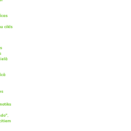
īcas
 cikls
s
s
ielā
īcā
es
notiks
ndo",
citiem