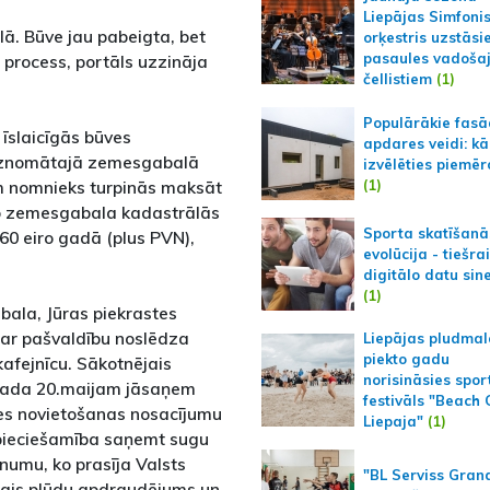
Liepājas Simfoni
lā. Būve jau pabeigta, bet
orķestris uzstāsi
pasaules vadoša
 process, portāls uzzināja
čellistiem
(1)
Populārākie fas
 īslaicīgās būves
apdares veidi: kā
u iznomātajā zemesgabalā
izvēlēties piemēr
(1)
ām nomnieks turpinās maksāt
o zemesgabala kadastrālās
Sporta skatīšanā
60 eiro gadā (plus PVN),
evolūcija - tiešra
digitālo datu sin
(1)
bala, Jūras piekrastes
 ar pašvaldību noslēdza
Liepājas pludmal
piekto gadu
kafejnīcu. Sākotnējais
norisināsies spor
.gada 20.maijam jāsaņem
festivāls "Beach
ves novietošanas nosacījumu
Liepaja"
(1)
nepieciešamība saņemt sugu
numu, ko prasīja Valsts
"BL Serviss Gran
amais plūdu apdraudējums un