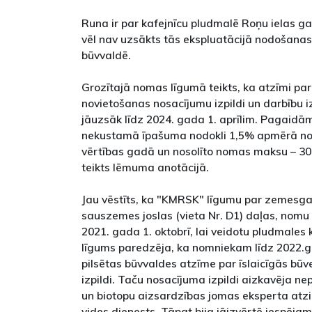
Runa ir par kafejnīcu pludmalē Roņu ielas ga
vēl nav uzsākts tās ekspluatācijā nodošanas
būvvaldē.
Grozītajā nomas līgumā teikts, ka atzīmi par
novietošanas nosacījumu izpildi un darbīb
jāuzsāk līdz 2024. gada 1. aprīlim. Pagaid
nekustamā īpašuma nodokli 1,5% apmērā n
vērtības gadā un nosolīto nomas maksu – 30
teikts lēmuma anotācijā.
Jau vēstīts, ka "KMRSK" līgumu par zemesga
sauszemes joslas (vieta Nr. D1) daļas, nomu
2021. gada 1. oktobrī, lai veidotu pludmales 
līgums paredzēja, ka nomniekam līdz 2022
pilsētas būvvaldes atzīme par īslaicīgās bū
izpildi. Taču nosacījuma izpildi aizkavēja 
un biotopu aizsardzības jomas eksperta atzi
vides dienests. Tāpat bija jāizvērtē iespēj