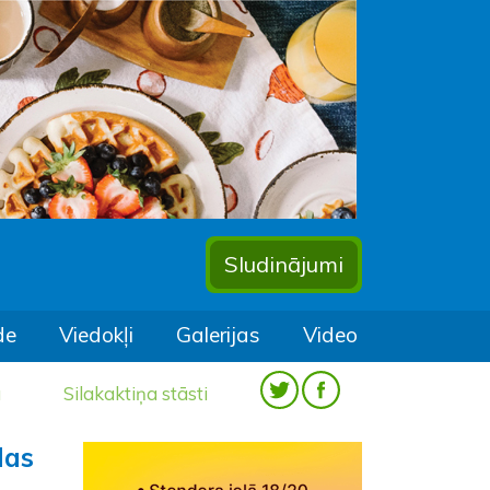
Sludinājumi
de
Viedokļi
Galerijas
Video
a
Silakaktiņa stāsti
las