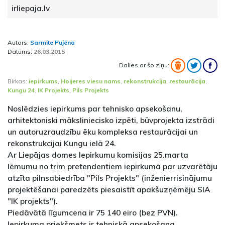
irliepaja.lv
Autors:
Sarmīte Pujēna
Datums:
26.03.2015
Dalies ar šo ziņu:
Birkas:
iepirkums
,
Hoijeres viesu nams
,
rekonstrukcija
,
restaurācija
,
Kungu 24
,
IK Projekts
,
Pils Projekts
Noslēdzies iepirkums par tehnisko apsekošanu,
arhitektoniski māksliniecisko izpēti, būvprojekta izstrādi
un autoruzraudzību ēku kompleksa restaurācijai un
rekonstrukcijai Kungu ielā 24.
Ar Liepājas domes Iepirkumu komisijas 25.marta
lēmumu no trim pretendentiem iepirkumā par uzvarētāju
atzīta pilnsabiedrība "Pils Projekts" (inženierrisinājumu
projektēšanai paredzēts piesaistīt apakšuzņēmēju SIA
"IK projekts").
Piedāvātā līgumcena ir 75 140 eiro (bez PVN).
Iepirkuma priekšmets ir tehniskā apsekošana,