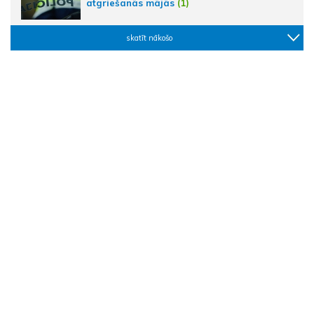
atgriešanās mājās
(1)
skatīt nākošo