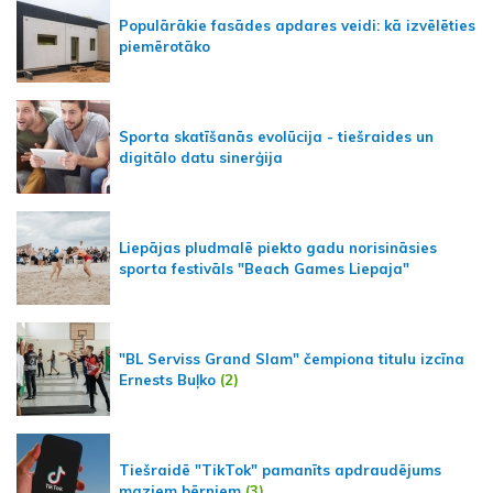
Populārākie fasādes apdares veidi: kā izvēlēties
piemērotāko
Sporta skatīšanās evolūcija - tiešraides un
digitālo datu sinerģija
Liepājas pludmalē piekto gadu norisināsies
sporta festivāls "Beach Games Liepaja"
"BL Serviss Grand Slam" čempiona titulu izcīna
Ernests Buļko
(2)
Tiešraidē "TikTok" pamanīts apdraudējums
maziem bērniem
(3)