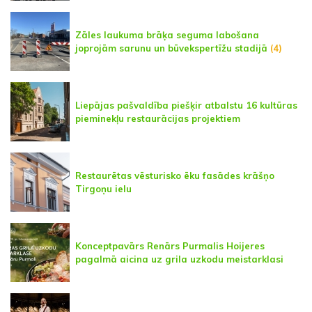
Zāles laukuma brāķa seguma labošana
joprojām sarunu un būvekspertīžu stadijā
(4)
Liepājas pašvaldība piešķir atbalstu 16 kultūras
pieminekļu restaurācijas projektiem
Restaurētas vēsturisko ēku fasādes krāšņo
Tirgoņu ielu
Konceptpavārs Renārs Purmalis Hoijeres
pagalmā aicina uz grila uzkodu meistarklasi