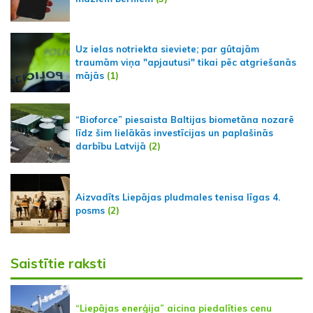
Uz ielas notriekta sieviete; par gūtajām
traumām viņa "apjautusi" tikai pēc atgriešanās
mājās
(1)
“Bioforce” piesaista Baltijas biometāna nozarē
līdz šim lielākās investīcijas un paplašinās
darbību Latvijā
(2)
Aizvadīts Liepājas pludmales tenisa līgas 4.
posms
(2)
Saistītie raksti
“Liepājas enerģija” aicina piedalīties cenu