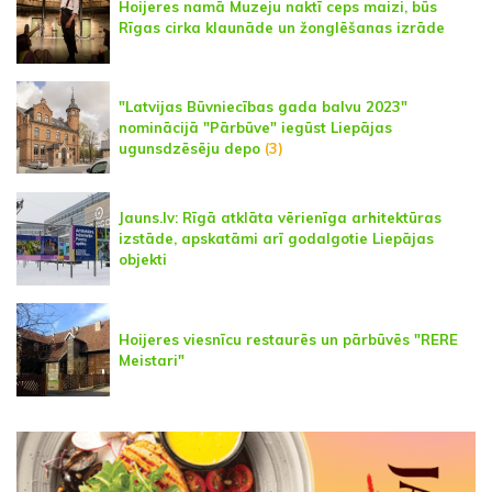
Hoijeres namā Muzeju naktī ceps maizi, būs
Rīgas cirka klaunāde un žonglēšanas izrāde
"Latvijas Būvniecības gada balvu 2023"
nominācijā "Pārbūve" iegūst Liepājas
ugunsdzēsēju depo
(3)
Jauns.lv: Rīgā atklāta vērienīga arhitektūras
izstāde, apskatāmi arī godalgotie Liepājas
objekti
Hoijeres viesnīcu restaurēs un pārbūvēs "RERE
Meistari"