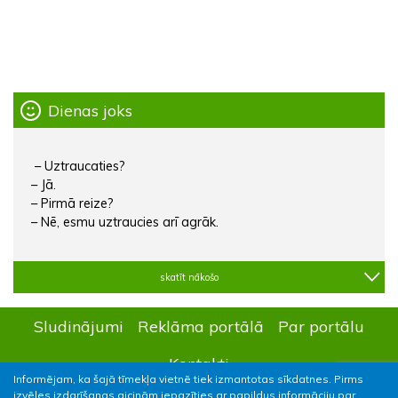
Dienas joks
– Uztraucaties?
– Jā.
– Pirmā reize?
– Nē, esmu uztraucies arī agrāk.
skatīt nākošo
Sludinājumi
Reklāma portālā
Par portālu
Kontakti
Informējam, ka šajā tīmekļa vietnē tiek izmantotas sīkdatnes. Pirms
izvēles izdarīšanas aicinām iepazīties ar papildus informāciju par