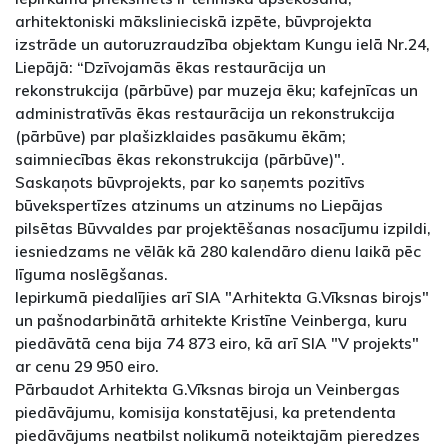
arhitektoniski mākslinieciskā izpēte, būvprojekta
izstrāde un autoruzraudzība objektam Kungu ielā Nr.24,
Liepājā: “Dzīvojamās ēkas restaurācija un
rekonstrukcija (pārbūve) par muzeja ēku; kafejnīcas un
administratīvās ēkas restaurācija un rekonstrukcija
(pārbūve) par plašizklaides pasākumu ēkām;
saimniecības ēkas rekonstrukcija (pārbūve)".
Saskaņots būvprojekts, par ko saņemts pozitīvs
būvekspertīzes atzinums un atzinums no Liepājas
pilsētas Būvvaldes par projektēšanas nosacījumu izpildi,
iesniedzams ne vēlāk kā 280 kalendāro dienu laikā pēc
līguma noslēgšanas.
Iepirkumā piedalījies arī SIA "Arhitekta G.Vīksnas birojs"
un pašnodarbinātā arhitekte Kristīne Veinberga, kuru
piedāvātā cena bija 74 873 eiro, kā arī SIA "V projekts"
ar cenu 29 950 eiro.
Pārbaudot Arhitekta G.Vīksnas biroja un Veinbergas
piedāvājumu, komisija konstatējusi, ka pretendenta
piedāvājums neatbilst nolikumā noteiktajām pieredzes