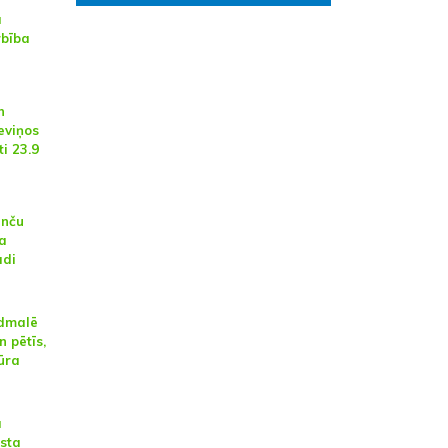
a
rbība
n
eviņos
i 23.9
anču
a
ādi
udmalē
n pētīs,
jūra
a
sta