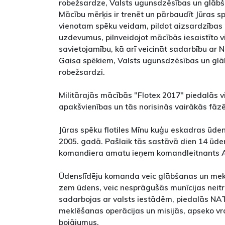
robežsardze, Valsts ugunsdzēsības un glābš
Mācību mērķis ir trenēt un pārbaudīt Jūras s
vienotam spēku veidam, pildot aizsardzības 
uzdevumus, pilnveidojot mācībās iesaistīto v
savietojamību, kā arī veicināt sadarbību ar 
Gaisa spēkiem, Valsts ugunsdzēsības un glā
robežsardzi.
Militārajās mācībās "Flotex 2017" piedalās v
apakšvienības un tās norisinās vairākās fāzē
Jūras spēku flotiles Mīnu kuģu eskadras ūde
2005. gadā. Pašlaik tās sastāvā dien 14 ūde
komandiera amatu ieņem komandleitnants 
Ūdenslīdēju komanda veic glābšanas un mek
zem ūdens, veic nesprāgušās munīcijas neitr
sadarbojas ar valsts iestādēm, piedalās NA
meklēšanas operācijas un misijās, apseko vr
bojājumus.