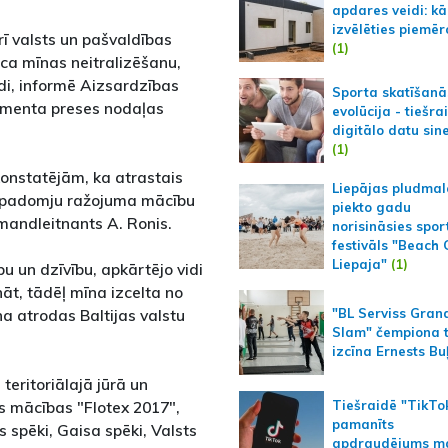
apdares veidi: kā
izvēlēties piemēr
rī valsts un pašvaldības
(1)
ica mīnas neitralizēšanu,
di, informē Aizsardzības
Sporta skatīšanā
rtamenta preses nodaļas
evolūcija - tiešra
digitālo datu sin
(1)
onstatējām, ka atrastais
Liepājas pludmal
a padomju ražojuma mācību
piekto gadu
mandleitnants A. Ronis.
norisināsies spor
festivāls "Beach
Liepaja"
(1)
 un dzīvību, apkārtējo vidi
nāt, tādēļ mīna izcelta no
a atrodas Baltijas valstu
"BL Serviss Gran
Slam" čempiona t
izcīna Ernests Bu
 teritoriālajā jūrā un
Tiešraidē "TikTo
s mācības "Flotex 2017",
pamanīts
 spēki, Gaisa spēki, Valsts
apdraudējums m