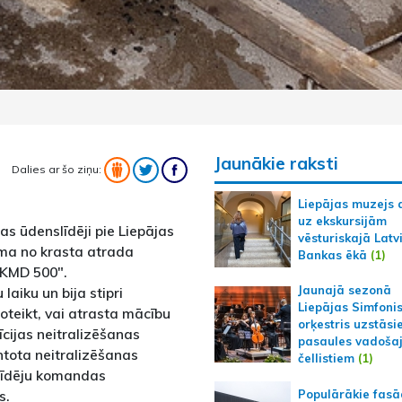
Jaunākie raksti
Dalies ar šo ziņu:
Liepājas muzejs 
uz ekskursijām
s ūdenslīdēji pie Liepājas
vēsturiskajā Latv
uma no krasta atrada
Bankas ēkā
(1)
"KMD 500".
Jaunajā sezonā
 laiku un bija stipri
Liepājas Simfoni
oteikt, vai atrasta mācību
orķestris uzstāsi
cijas neitralizēšanas
pasaules vadoša
ntota neitralizēšanas
čellistiem
(1)
līdēju komandas
Populārākie fas
s.