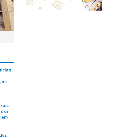
aicina
ijas
skais
es ar
jiem
ādes