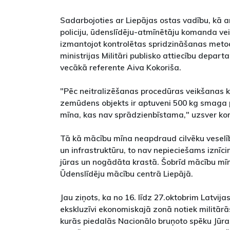
Sadarbojoties ar Liepājas ostas vadību, kā a
policiju, ūdenslīdēju-atmīnētāju komanda ve
izmantojot kontrolētas spridzināšanas meto
ministrijas Militāri publisko attiecību depa
vecākā referente Aiva Kokoriša.
"Pēc neitralizēšanas procedūras veikšanas k
zemūdens objekts ir aptuveni 500 kg smag
mīna, kas nav sprādzienbīstama," uzsver ko
Tā kā mācību mīna neapdraud cilvēku veselību
un infrastruktūru, to nav nepieciešams iznīci
jūras un nogādāta krastā. Šobrīd mācību mīn
Ūdenslīdēju mācību centrā Liepājā.
Jau ziņots, ka no 16. līdz 27.oktobrim Latvijas
ekskluzīvi ekonomiskajā zonā notiek militārā
kurās piedalās Nacionālo bruņoto spēku Jūras