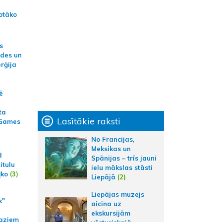
otāko
s
ides un
erģija
ē
ta
Lasītākie raksti
 Games
No Francijas,
Meksikas un
d
Spānijas – trīs jauni
itulu
ielu mākslas stāsti
ļko
(3)
Liepājā
(2)
Liepājas muzejs
k"
aicina uz
ekskursijām
aziem