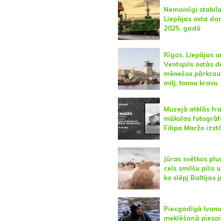
Nemainīgi stabil
Liepājas osta da
2025. gadā
Rīgas, Liepājas u
Ventspils ostās d
mēnešos pārkraut
milj. tonnu kravu
Muzejā atklās fr
mākslas fotogrāf
Filipa Maržo izst
Jūras svētkos pl
cels smilšu pilis u
ko slēpj Baltijas 
Piecgadīgā Ivan
meklēšanā piesai