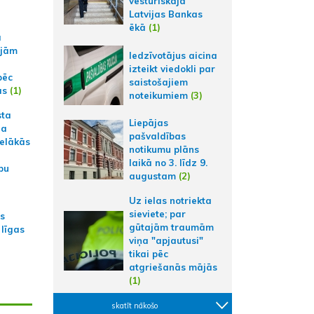
vēsturiskajā
Latvijas Bankas
ēkā
(1)
a
ajām
Iedzīvotājus aicina
izteikt viedokli par
pēc
saistošajiem
ās
(1)
noteikumiem
(3)
sta
Liepājas
na
pašvaldības
ielākās
notikumu plāns
laikā no 3. līdz 9.
bu
augustam
(2)
Uz ielas notriekta
sieviete; par
as
gūtajām traumām
 līgas
viņa "apjautusi"
tikai pēc
atgriešanās mājās
(1)
skatīt nākošo