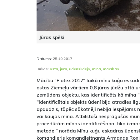
Jūras spēki
Datums:
25.10.2017
Birkas:
osta
,
jūra
,
ūdenslīdējs
,
mīna
,
mācības
Mācību "Flotex 2017" laikā mīnu kuģu eskadra
ostas Ziemeļu vārtiem 0,8 jūras jūdžu attāl
zemūdens objektu, kas identificēts kā mīna 
"Identificētais objekts ūdenī bija atradies ilgu
apaudzis, tāpēc sākotnēji nebija iespējams n
vai kaujas mīna. Atbilstoši nesprāgušās munī
procedūrām mīnas identificēšanai tika izma
metode," norāda Mīnu kuģu eskadras ūdens
komandieris komandleitnants Armands Roni