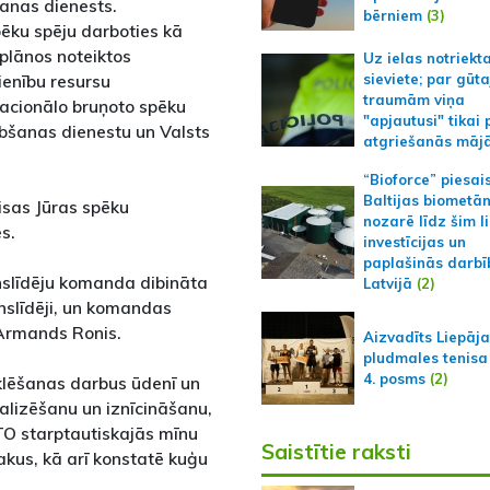
anas dienests.
bērniem
(3)
pēku spēju darboties kā
plānos noteiktos
Uz ielas notriekt
ienību resursu
sieviete; par gūt
traumām viņa
Nacionālo bruņoto spēku
"apjautusi" tikai 
bšanas dienestu un Valsts
atgriešanās māj
“Bioforce” piesai
Baltijas biometā
isas Jūras spēku
nozarē līdz šim l
s.
investīcijas un
paplašinās darbī
nslīdēju komanda dibināta
Latvijā
(2)
nslīdēji, un komandas
Armands Ronis.
Aizvadīts Liepāj
pludmales tenisa
4. posms
(2)
lēšanas darbus ūdenī un
alizēšanu un iznīcināšanu,
TO starptautiskajās mīnu
Saistītie raksti
akus, kā arī konstatē kuģu