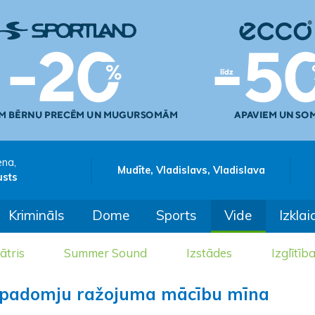
ena,
Mudīte, Vladislavs, Vladislava
usts
Krimināls
Dome
Sports
Vide
Izklai
ātris
Summer Sound
Izstādes
Izglītīb
 padomju ražojuma mācību mīna