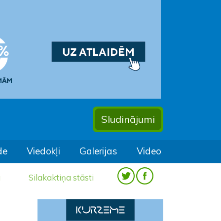
Sludinājumi
de
Viedokļi
Galerijas
Video
a
Silakaktiņa stāsti