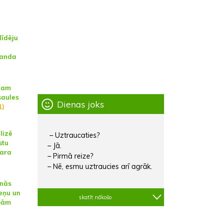
līdēju
manda
ejam
saules
Dienas joks
1)
lizē
– Uztraucaties?
stu
– Jā.
kara
– Pirmā reize?
– Nē, esmu uztraucies arī agrāk.
anās
eņu un
skatīt nākošo
bām