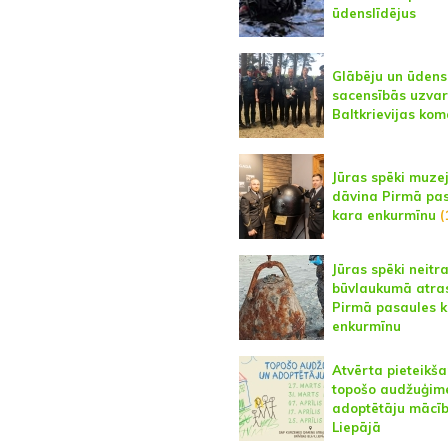
ūdenslīdējus
Glābēju un ūdens
sacensībās uzvar
Baltkrievijas ko
Jūras spēki muz
dāvina Pirmā pa
kara enkurmīnu
(
Jūras spēki neitra
būvlaukumā atra
Pirmā pasaules 
enkurmīnu
Atvērta pieteikš
topošo audžuģim
adoptētāju mācī
Liepājā