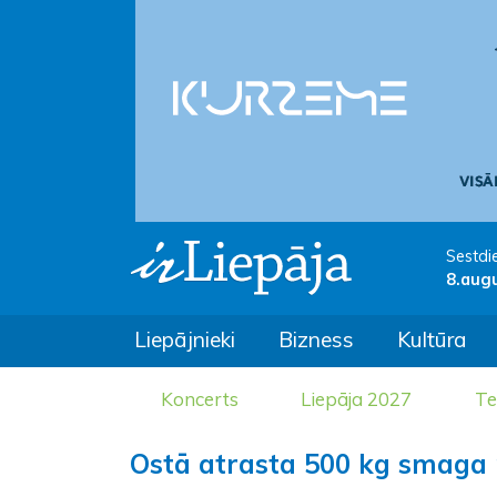
Sestdi
8.aug
Liepājnieki
Bizness
Kultūra
Koncerts
Liepāja 2027
Te
Ostā atrasta 500 kg smaga