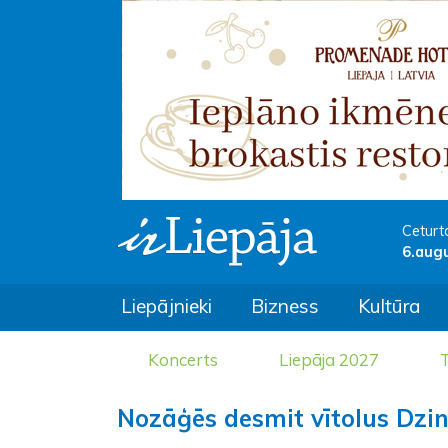
Ceturt
6.aug
Liepājnieki
Bizness
Kultūra
Koncerts
Liepāja 2027
T
Nozāģēs desmit vītolus Dzin