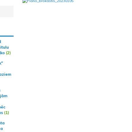
d
itulu
ļko
(2)
k"
aziem
a
ajām
pēc
ās
(1)
sta
na