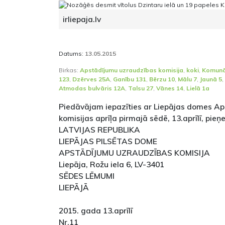
irliepaja.lv
Datums:
13.05.2015
Birkas:
Apstādījumu uzraudzības komisija
,
koki
,
Komunā
123
,
Dzērves 25A
,
Ganību 131
,
Bērzu 10
,
Mālu 7
,
Jaunā 5
,
Atmodas bulvāris 12A
,
Talsu 27
,
Vānes 14
,
Lielā 1a
Piedāvājam iepazīties ar Liepājas domes A
komisijas aprīļa pirmajā sēdē, 13.aprīlī, pi
LATVIJAS REPUBLIKA
LIEPĀJAS PILSĒTAS DOME
APSTĀDĪJUMU UZRAUDZĪBAS KOMISIJA
Liepāja, Rožu iela 6, LV-3401
SĒDES LĒMUMI
LIEPĀJĀ
2015. gada 13.aprīlī
Nr.11