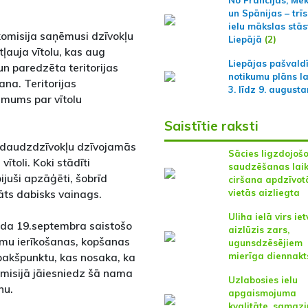
un Spānijas – trīs
ielu mākslas stās
komisija saņēmusi dzīvokļu
Liepājā
(2)
ļauja vītolu, kas aug
Liepājas pašvald
 un paredzēta teritorijas
notikumu plāns l
na. Teritorijas
3. līdz 9. august
ēmums par vītolu
Saistītie raksti
ie daudzdzīvokļu dzīvojamās
Sācies ligzdojoš
ītoli. Koki stādīti
saudzēšanas laik
 bijuši apzāģēti, šobrīd
ciršana apdzīvot
āts dabisks vainags.
vietās aizliegta
Uliha ielā virs ie
ada 19.septembra saistošo
aizlūzis zars,
umu ierīkošanas, kopšanas
ugunsdzēsējiem
apakšpunktu, kas nosaka, ka
mierīga diennakt
misijā jāiesniedz šā nama
Uzlabosies ielu
nu.
apgaismojuma
kvalitāte, samaz