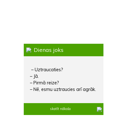
Dienas joks
– Uztraucaties?
– Jā.
– Pirmā reize?
– Nē, esmu uztraucies arī agrāk.
skatīt nākošo