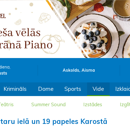
diena,
Askolds, Aisma
usts
Krimināls
Dome
Sports
Vide
Izklai
eātris
Summer Sound
Izstādes
Izglī
taru ielā un 19 papeles Karostā