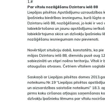
1.#
Par vītolu nozāģēšanu Dzintaru ielā 88
Liepājas pilsētas Apstādījumu uzraudzības 
īpašnieku biedrības iesniegumu, kurā lūgta at
Dzintaru ielā 88, nozāģēšanai, jo koki ir veci
labiekārtošana un jaunu apstādījumu ierīkoša
labiekārtojuma skice un dzīvokļu īpašnieku l
nozāģēšanu iesniegumam nav pievienoti.
Novērtējot situāciju dabā, konstatēts, ka p
mājas Dzintaru ielā 88, dienvidu pusē aug 12 v
sabiezināti un stipri noēno teritoriju. Vītoli ir
ataugušas atvases. Četriem vītoliem saglab
Saskaņā ar Liepājas pilsētas domes 2013.g
noteikumu Nr.19 “Liepājas pilsētas apstādīj
un aizsardzības saistošie noteikumi” 18.3. 
pirms koku ciršanas atļaujas saņemšanas ko
dzīvokļu īpašnieku lēmums par vītolu nocirša