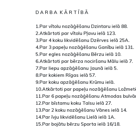
D A R B A K Ā R T Ī B Ā
1.Par vītolu nozāģēšanu Dzintaru ielā 88.
2.Atkārtoti par vītolu Pļavu ielā 123.
3.Par 4 koku likvidēšanu Dzērves ielā 25A.
4.Par 3 papeļu nozāģēšanu Ganību ielā 131.
5.Par egles nozāģēšanu Bērzu ielā 10.
6.Atkārtoti par bērza nociršanu Mālu ielā 7.
7.Par liepu apzāģēšanu Jaunā ielā 5.
8.Par kokiem Rīgas ielā 57.
9.Par koku apzāģēšanu Krūmu ielā.
10.Atkārtoti par papeļu nozāģēšanu Ložmetēj
11.Par 6 papeļu nozāģēšanu Atmodas bulvār
12.Par bīstamu koku Talsu ielā 27.
13.Par 2 koku nozāģēšanu Vānes ielā 14.
14.Par īvju likvidēšanu Lielā ielā 1A.
15.Par bojātu bērzu Sporta ielā 16/18.