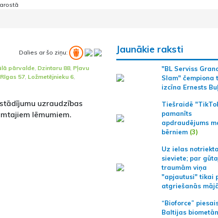
Jaunākie raksti
Dalies ar šo ziņu:
lā pārvalde
,
Dzintaru 88
,
Pļavu
"BL Serviss Gran
Rīgas 57
,
Ložmetējnieku 6
,
Slam" čempiona t
izcīna Ernests Bu
pstādījumu uzraudzības
Tiešraidē "TikTo
eņemtajiem lēmumiem.
pamanīts
apdraudējums m
bērniem
(3)
Uz ielas notriekt
sieviete; par gūt
traumām viņa
"apjautusi" tikai 
atgriešanās māj
“Bioforce” piesai
Baltijas biometā