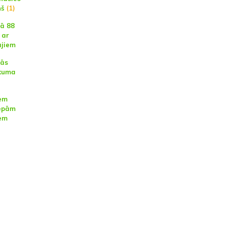
ņš
(1)
lā 88
 ar
ājiem
kās
rkuma
iem
iepām
iem