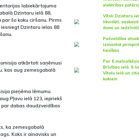
teritorijas labiekārtojuma
elektrības patēri
abalā Dzintaru ielā 88,
Vītoli Dzintaru ie
 par šo koku ciršanu. Pirms
likvidēti, saskaņā
iesniegt Dzintaru ielas 88
domi un iedzīvot
ēšanu.
Pašvaldība atsa
izmantot pirmpi
tiesības
Par 6 melnalkšņ
omisija atkārtoti saņēmusi
Brīvības ielā, 6 l
olu, kas aug zemesgabalā
Vītolu ielā un cit
kokiem
misija pieņēma lēmumu
aug Pļavu ielā 123, iepriekš
R par dabas daudzveidības
ēts, ka zemesgabalā
ags. Koks ir ainavisks un