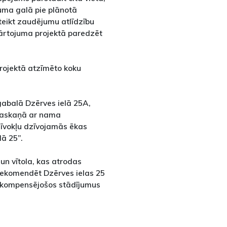
uma galā pie plānotā
teikt zaudējumu atlīdzību
kārtojuma projektā paredzēt
rojektā atzīmēto koku
gabalā Dzērves ielā 25A,
saskaņā ar nama
īvokļu dzīvojamās ēkas
lā 25”.
un vītola, kas atrodas
Rekomendēt Dzērves ielas 25
t kompensējošos stādījumus