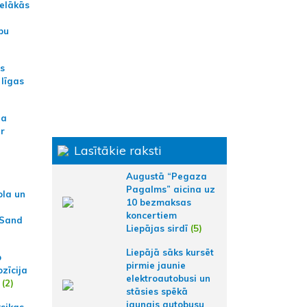
ielākās
bu
as
 līgas
na
ar
Lasītākie raksti
Augustā “Pegaza
Pagalms” aicina uz
ola un
10 bezmaksas
koncertiem
 Sand
Liepājas sirdī
(5)
Liepājā sāks kursēt
p
pirmie jaunie
zīcija
elektroautobusi un
(2)
stāsies spēkā
jaunais autobusu
ksikas