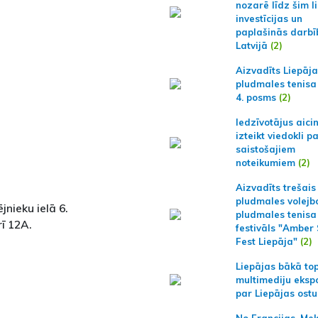
nozarē līdz šim l
investīcijas un
paplašinās darbī
Latvijā
(2)
Aizvadīts Liepāj
pludmales tenisa
4. posms
(2)
Iedzīvotājus aici
izteikt viedokli p
saistošajiem
noteikumiem
(2)
Aizvadīts trešais
pludmales volejb
nieku ielā 6.
pludmales tenisa
ī 12A.
festivāls "Amber
Fest Liepāja"
(2)
Liepājas bākā to
multimediju ekspo
par Liepājas ostu
No Francijas, Me