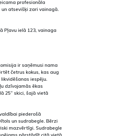
eicama profesionāla
un atsevišķi zari vainagā.
ā Pļavu ielā 123, vainaga
komisija ir saņēmusi nama
rtēt četrus kokus, kas aug
likvidēšanas iespēju.
ļu dzīvojamās ēkas
ā 25” skici, šajā vietā
valdībai piederošā
ītols un sudrabegle. Bērzi
aviski mazvērtīgi. Sudrabegle
iespējams pārstādīt citā vietā,