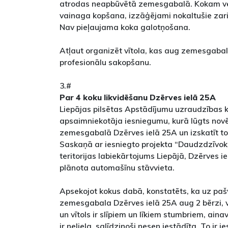
atrodas neapbūvētā zemesgabalā. Kokam v
vainaga kopšana, izzāģējami nokaltušie zari 
Nav pieļaujama koka galotņošana.
Atļaut organizēt vītola, kas aug zemesgabal
profesionālu sakopšanu.
3.#
Par 4 koku likvidēšanu Dzērves ielā 25A
Liepājas pilsētas Apstādījumu uzraudzības 
apsaimniekotāja iesniegumu, kurā lūgts novē
zemesgabalā Dzērves ielā 25A un izskatīt to 
Saskaņā ar iesniegto projekta “Daudzdzīvok
teritorijas labiekārtojums Liepājā, Dzērves iel
plānota automašīnu stāvvieta.
Apsekojot kokus dabā, konstatēts, ka uz paš
zemesgabala Dzērves ielā 25A aug 2 bērzi, v
un vītols ir slīpiem un līkiem stumbriem, ain
ir neliela, salīdzinoši nesen iestādīta. To ir 