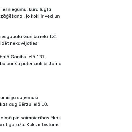
 iesniegumu, kurā lūgta
zāģēšanai, jo koki ir veci un
emesgabalā Ganību ielā 131
idēt nekavējoties.
balā Ganību ielā 131,
bu par šo potenciāli bīstamo
komisija saņēmusi
 kas aug Bērzu ielā 10.
agalmā pie saimniecības ēkas
pret garāžu. Koks ir bīstams