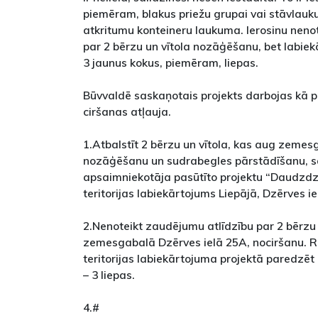
piemēram, blakus priežu grupai vai stāvlauk
atkritumu konteineru laukuma. Ierosinu neno
par 2 bērzu un vītola nozāģēšanu, bet labie
3 jaunus kokus, piemēram, liepas.
Būvvaldē saskaņotais projekts darbojas kā p
ciršanas atļauja.
1.Atbalstīt 2 bērzu un vītola, kas aug zemes
nozāģēšanu un sudrabegles pārstādīšanu, 
apsaimniekotāja pasūtīto projektu “Daudzdz
teritorijas labiekārtojums Liepājā, Dzērves ie
2.Nenoteikt zaudējumu atlīdzību par 2 bērzu 
zemesgabalā Dzērves ielā 25A, nociršanu. 
teritorijas labiekārtojuma projektā paredzē
– 3 liepas.
4.#