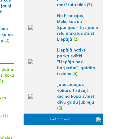
maršrutu tīkls
(3)
 jauni
ti
No Francijas,
Meksikas un
Spānijas – trīs jauni
ības
ielu mākslas stāsti
aikā no
Liepājā
(2)
am
(2)
Liepājā notiks
parka svētki
"Liepāja bez
barjerām", gaidīts
o putnu
ikviens
(5)
s, koku
ās
JaunLiepājas
vakara tirdziņš
aicina kopā svinēt
tves
divu gadu jubileju
(5)
s
(1)
skatīt nākošo
ināsies