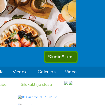
Sludinājumi
de
Viedokļi
Galerijas
Video
tība
Silakaktiņa stāsti