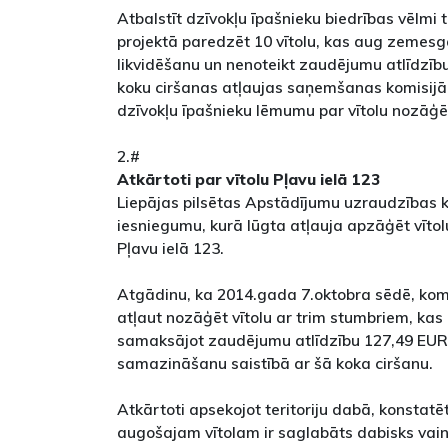
Atbalstīt dzīvokļu īpašnieku biedrības vēlmi 
projektā paredzēt 10 vītolu, kas aug zemesg
likvidēšanu un nenoteikt zaudējumu atlīdzību
koku ciršanas atļaujas saņemšanas komisijā 
dzīvokļu īpašnieku lēmumu par vītolu nozāģ
2.#
Atkārtoti par vītolu Pļavu ielā 123
Liepājas pilsētas Apstādījumu uzraudzības k
iesniegumu, kurā lūgta atļauja apzāģēt vīt
Pļavu ielā 123.
Atgādinu, ka 2014.gada 7.oktobra sēdē, ko
atļaut nozāģēt vītolu ar trim stumbriem, kas 
samaksājot zaudējumu atlīdzību 127,49 EU
samazināšanu saistībā ar šā koka ciršanu.
Atkārtoti apsekojot teritoriju dabā, konstat
augošajam vītolam ir saglabāts dabisks vain