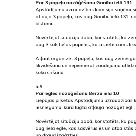
Par 3 papeļu nozāģēšanu Ganību ielā 131
Apstādījumu uzraudzības komisija saņēmusi
atļauja 3 papeļu, kas aug Ganību ielā 131, no
bīstami.
Novērtējot situāciju dabā, konstatēts, ka z
aug 3 kalstošas papeles, kuras ieteicams likv
Atļaut organizēt 3 papeļu, kas aug zemesga
likvidēšanu un nepiemērot zaudējumu atlīdzī
koku ciršanu.
5.#
Par egles nozāģēšanu Bērzu ielā 10
Liepājas pilsētas Apstādījumu uzraudzības 
iesniegumu, kurā lūgta atļauja nozāģēt egli,
Novērtējot situāciju dabā, konstatēts, ka p
aug liela egle, kas sasvērusies un atbalstās 
un draud izgāzties.