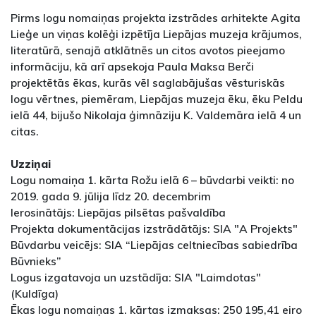
Pirms logu nomaiņas projekta izstrādes arhitekte Agita
Lieģe un viņas kolēģi izpētīja Liepājas muzeja krājumos,
literatūrā, senajā atklātnēs un citos avotos pieejamo
informāciju, kā arī apsekoja Paula Maksa Berči
projektētās ēkas, kurās vēl saglabājušas vēsturiskās
logu vērtnes, piemēram, Liepājas muzeja ēku, ēku Peldu
ielā 44, bijušo Nikolaja ģimnāziju K. Valdemāra ielā 4 un
citas.
Uzziņai
Logu nomaiņa 1. kārta Rožu ielā 6 – būvdarbi veikti: no
2019. gada 9. jūlija līdz 20. decembrim
Ierosinātājs: Liepājas pilsētas pašvaldība
Projekta dokumentācijas izstrādātājs: SIA "A Projekts"
Būvdarbu veicējs: SIA “Liepājas celtniecības sabiedrība
Būvnieks”
Logus izgatavoja un uzstādīja: SIA "Laimdotas"
(Kuldīga)
Ēkas logu nomaiņas 1. kārtas izmaksas: 250 195,41 eiro