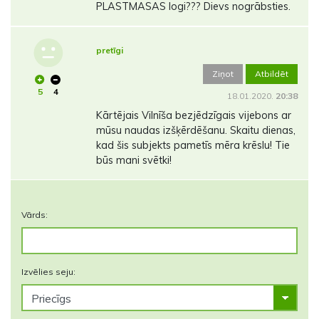
PLASTMASAS logi??? Dievs nogrābsties.
pretīgi
Ziņot
Atbildēt
5
4
18.01.2020.
20:38
Kārtējais Vilnīša bezjēdzīgais vijebons ar
mūsu naudas izšķērdēšanu. Skaitu dienas,
kad šis subjekts pametīs mēra krēslu! Tie
būs mani svētki!
Vārds:
Izvēlies seju: