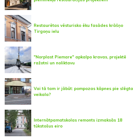
Restaurētas vēsturisko ēku fasādes krāšņo
Tirgoņu ielu
"Norplast Piemare" apkalpo kravas, projektē
ražotni un noliktavu
Vai tā tam ir jābūt: pompozas kāpnes pie slēgta
veikala?
Internātpamatskolas remonts izmaksās 18
tūkstošus eiro