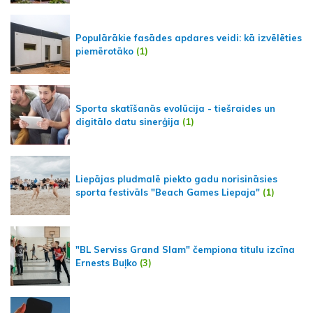
Populārākie fasādes apdares veidi: kā izvēlēties
piemērotāko
(1)
Sporta skatīšanās evolūcija - tiešraides un
digitālo datu sinerģija
(1)
Liepājas pludmalē piekto gadu norisināsies
sporta festivāls "Beach Games Liepaja"
(1)
"BL Serviss Grand Slam" čempiona titulu izcīna
Ernests Buļko
(3)