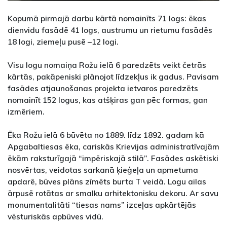
Kopumā pirmajā darbu kārtā nomainīts 71 logs: ēkas
dienvidu fasādē 41 logs, austrumu un rietumu fasādēs
18 logi, ziemeļu pusē –12 logi.
Visu logu nomaiņa Rožu ielā 6 paredzēts veikt četrās
kārtās, pakāpeniski plānojot līdzekļus ik gadus. Pavisam
fasādes atjaunošanas projekta ietvaros paredzēts
nomainīt 152 logus, kas atšķiras gan pēc formas, gan
izmēriem.
Ēka Rožu ielā 6 būvēta no 1889. līdz 1892. gadam kā
Apgabaltiesas ēka, cariskās Krievijas administratīvajām
ēkām raksturīgajā “impēriskajā stilā”. Fasādes askētiski
nosvērtas, veidotas sarkanā ķieģeļa un apmetuma
apdarē, būves plāns zīmēts burta T veidā. Logu ailas
ārpusē rotātas ar smalku arhitektonisku dekoru. Ar savu
monumentalitāti “tiesas nams” izceļas apkārtējās
vēsturiskās apbūves vidū.