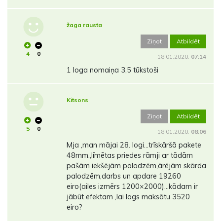
žaga rausta
Ziņot
Atbildēt
4
0
18.01.2020.
07:14
1 loga nomaiņa 3,5 tūkstoši
Kitsons
Ziņot
Atbildēt
5
0
18.01.2020.
08:06
Mja ,man mājai 28. logi...trīskāršā pakete
48mm.,līmētas priedes rāmji ar tādām
pašām iekšējām palodzēm,ārējām skārda
palodzēm,darbs un apdare 19260
eiro(ailes izmērs 1200×2000)...kādam ir
jābūt efektam ,lai logs maksātu 3520
eiro?