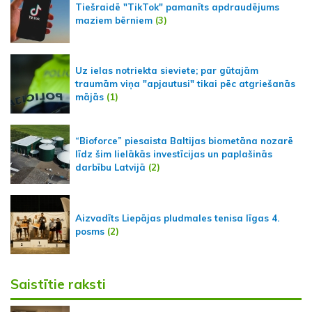
Tiešraidē "TikTok" pamanīts apdraudējums
maziem bērniem
(3)
Uz ielas notriekta sieviete; par gūtajām
traumām viņa "apjautusi" tikai pēc atgriešanās
mājās
(1)
“Bioforce” piesaista Baltijas biometāna nozarē
līdz šim lielākās investīcijas un paplašinās
darbību Latvijā
(2)
Aizvadīts Liepājas pludmales tenisa līgas 4.
posms
(2)
Saistītie raksti