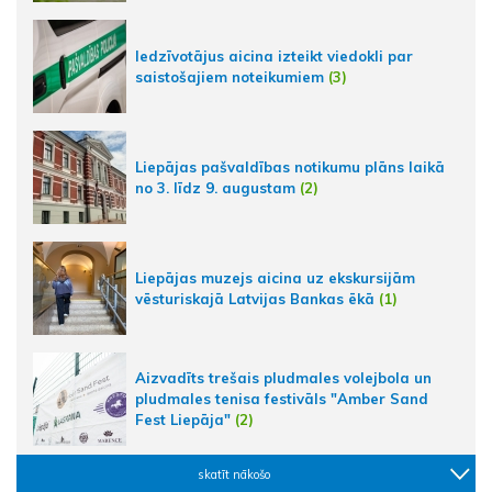
Iedzīvotājus aicina izteikt viedokli par
saistošajiem noteikumiem
(3)
Liepājas pašvaldības notikumu plāns laikā
no 3. līdz 9. augustam
(2)
Liepājas muzejs aicina uz ekskursijām
vēsturiskajā Latvijas Bankas ēkā
(1)
Aizvadīts trešais pludmales volejbola un
pludmales tenisa festivāls "Amber Sand
Fest Liepāja"
(2)
skatīt nākošo