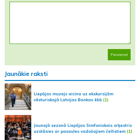
Pievienot
Jaunākie raksti
Liepājas muzejs aicina uz ekskursijām
vēsturiskajā Latvijas Bankas ēkā
(1)
Jaunajā sezonā Liepājas Simfoniskais orķestris
uzstāsies ar pasaules vadošajiem čellistiem
(1)