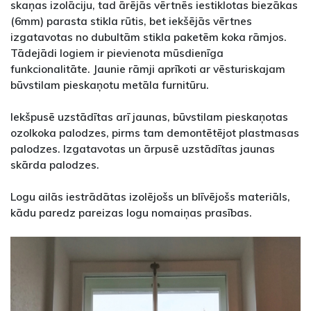
skaņas izolāciju, tad ārējās vērtnēs iestiklotas biezākas
(6mm) parasta stikla rūtis, bet iekšējās vērtnes
izgatavotas no dubultām stikla paketēm koka rāmjos.
Tādejādi logiem ir pievienota mūsdienīga
funkcionalitāte. Jaunie rāmji aprīkoti ar vēsturiskajam
būvstilam pieskaņotu metāla furnitūru.
Iekšpusē uzstādītas arī jaunas, būvstilam pieskaņotas
ozolkoka palodzes, pirms tam demontētējot plastmasas
palodzes. Izgatavotas un ārpusē uzstādītas jaunas
skārda palodzes.
Logu ailās iestrādātas izolējošs un blīvējošs materiāls,
kādu paredz pareizas logu nomaiņas prasības.