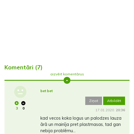
Komentāri (7)
aizvērt komentārus
bet bet
Ziņot
Atbildēt
3
0
17.01.2020.
20:36
kad vecos koka logus un palodzes lauza
ārā un mainīja pret plastmasas, tad gan
nebija problēmu...