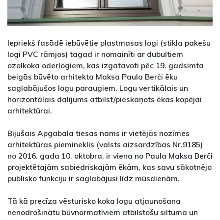
Iepriekš fasādē iebūvētie plastmasas logi (stikla pakešu
logi PVC rāmjos) tagad ir nomainīti ar dubultiem
ozolkoka oderlogiem, kas izgatavoti pēc 19. gadsimta
beigās būvēto arhitekta Maksa Paula Berči ēku
saglabājušos logu paraugiem. Logu vertikālais un
horizontālais dalījums atbilst/pieskaņots ēkas kopējai
arhitektūrai.
Bijušais Apgabala tiesas nams ir vietējās nozīmes
arhitektūras piemineklis (valsts aizsardzības Nr.9185)
no 2016. gada 10. oktobra, ir viena no Paula Maksa Berči
projektētajām sabiedriskajām ēkām, kas savu sākotnējo
publisko funkciju ir saglabājusi līdz mūsdienām.
Tā kā precīza vēsturisko koka logu atjaunošana
nenodrošinātu būvnormatīviem atbilstošu siltuma un