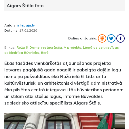
Aigars Štāla foto
Autors:
irliepaja.lv
Datums:
17.01.2020
Dalies ar šo ziņu:
Birkas:
Rožu 6
,
Dome
,
restaurācija
,
A projekts
,
Liepājas celtniecības
sabiedrība Būvnieks
,
Berči
Ēkas fasādes vienkāršotās atjaunošanas projekta
ietvaros pagājušā gada nogalē ir pabeigta daļēja logu
nomaiņa pašvaldības ēkā Rožu ielā 6. Līdz ar to
kultūrvēsturiski un arhitektoniski vērtīgā administratīvā
ēka pilsētas centrā ir ieguvusi tās būvniecības periodam
un stilam atbilstošus logus, informē Būvvaldes
sabiedrisko attiecību speciālists Aigars Štāls.