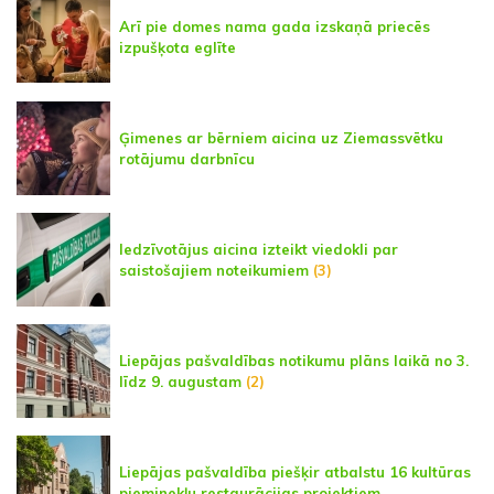
Arī pie domes nama gada izskaņā priecēs
izpušķota eglīte
Ģimenes ar bērniem aicina uz Ziemassvētku
rotājumu darbnīcu
Iedzīvotājus aicina izteikt viedokli par
saistošajiem noteikumiem
(3)
Liepājas pašvaldības notikumu plāns laikā no 3.
līdz 9. augustam
(2)
Liepājas pašvaldība piešķir atbalstu 16 kultūras
pieminekļu restaurācijas projektiem