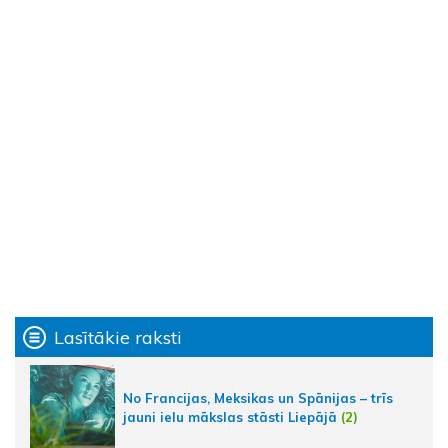
Lasītākie raksti
No Francijas, Meksikas un Spānijas – trīs
jauni ielu mākslas stāsti Liepājā
(2)