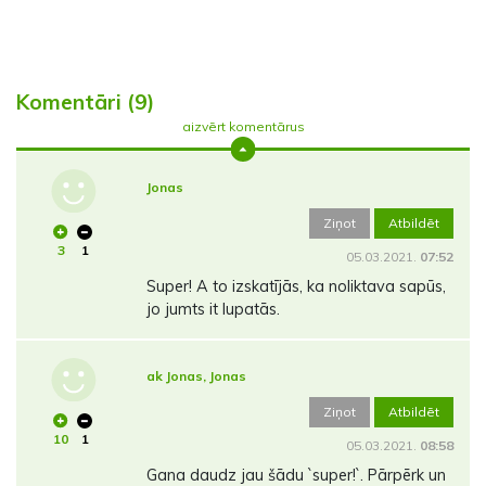
Komentāri (9)
aizvērt komentārus
Jonas
Ziņot
Atbildēt
3
1
05.03.2021.
07:52
Super! A to izskatījās, ka noliktava sapūs,
jo jumts it lupatās.
ak Jonas, Jonas
Ziņot
Atbildēt
10
1
05.03.2021.
08:58
Gana daudz jau šādu `super!`. Pārpērk un