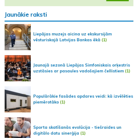
Jaunākie raksti
Liepājas muzejs aicina uz ekskursijām
vēsturiskajā Latvijas Bankas ēkā
(1)
Jaunajā sezonā Liepājas Simfoniskais orķestris
uzstāsies ar pasaules vadošajiem čellistiem
(1)
Populārākie fasādes apdares veidi: kā izvēlēties
piemērotāko
(1)
Sporta skatīšanās evolūcija - tiešraides un
digitālo datu sinerģija
(1)