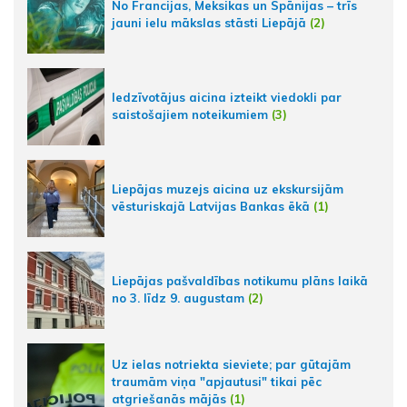
No Francijas, Meksikas un Spānijas – trīs
jauni ielu mākslas stāsti Liepājā
(2)
Iedzīvotājus aicina izteikt viedokli par
saistošajiem noteikumiem
(3)
Liepājas muzejs aicina uz ekskursijām
vēsturiskajā Latvijas Bankas ēkā
(1)
Liepājas pašvaldības notikumu plāns laikā
no 3. līdz 9. augustam
(2)
Uz ielas notriekta sieviete; par gūtajām
traumām viņa "apjautusi" tikai pēc
atgriešanās mājās
(1)