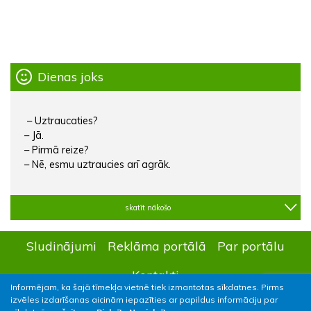
Dienas joks
– Uztraucaties?
– Jā.
– Pirmā reize?
– Nē, esmu uztraucies arī agrāk.
skatīt nākošo
Sludinājumi
Reklāma portālā
Par portālu
Kontakti
Informējam, ka šajā tīmekļa vietnē tiek izmantotas sīkdatnes. Pirms
izvēles izdarīšanas aicinām iepazīties ar papildus informāciju par