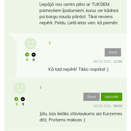
Liepājā viss centrs pilns ar TUKŠIEM
pamestiem īpašumiem, kurus cer kādreiz
pa bargu naudu pārdot. Tikai neviens
nepērk. Peldu, Lielā ielas vien, kā piemēri.
:)
Ziņot
6
0
05.03.2021.
12:04
Kā tad nepērk! Tikko nopirka! :)
:)
Ziņot
Atbildēt
3
3
06.03.2021.
08:00
Jūtu, būs lielāks stāvlaukums aiz Kurzemes
drīz. Protams maksas :)