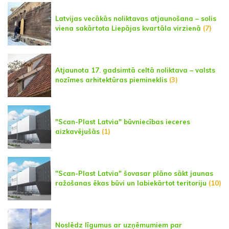
Latvijas vecākās noliktavas atjaunošana – solis
viena sakārtota Liepājas kvartāla virzienā
(7)
Atjaunota 17. gadsimtā celtā noliktava – valsts
nozīmes arhitektūras piemineklis
(3)
"Scan-Plast Latvia" būvniecības ieceres
aizkavējušās
(1)
"Scan-Plast Latvia" šovasar plāno sākt jaunas
ražošanas ēkas būvi un labiekārtot teritoriju
(10)
Noslēdz līgumus ar uzņēmumiem par