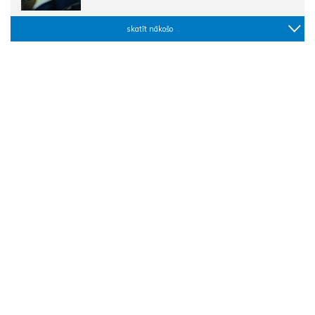
skatīt nākošo