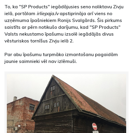
To, ka "SP Products" iegādājusies seno noliktavu Zivju
ielā, portālam
irliepaja.lv
apstiprināja arī viens no
uzņēmuma īpašniekiem Ronijs Svalgārds. Šis pirkums
saistīts ar pērn notikušo darījumu, kad "SP Products"
Valsts nekustamo īpašumu izsolē iegādājās divus
vēsturiskos tornīšus Zivju ielā 2.
Par abu īpašumu turpmāko izmantošanu pagaidām
jaunie saimnieki vēl nav izlēmuši.