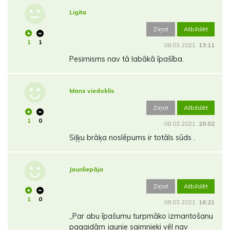
Ligita
Ziņot
Atbildēt
1
1
08.03.2021.
13:11
Pesimisms nav tā labākā īpašība.
Mans viedoklis
Ziņot
Atbildēt
1
0
08.03.2021.
20:02
Siļķu brāķa noslēpums ir totāls sūds .
Jaunliepāja
Ziņot
Atbildēt
1
0
09.03.2021.
16:21
,,Par abu īpašumu turpmāko izmantošanu
pagaidām jaunie saimnieki vēl nav