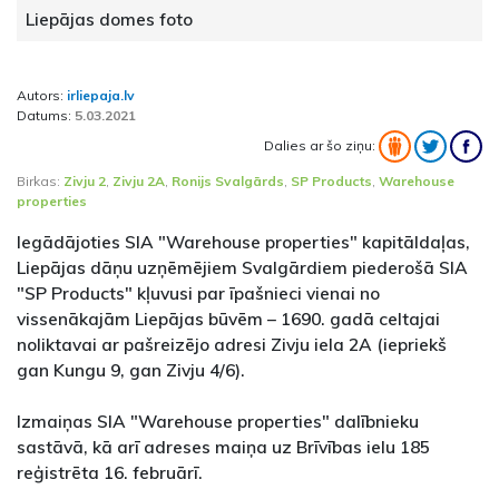
Liepājas domes foto
Autors:
irliepaja.lv
Datums:
5.03.2021
Dalies ar šo ziņu:
Birkas:
Zivju 2
,
Zivju 2A
,
Ronijs Svalgārds
,
SP Products
,
Warehouse
properties
Iegādājoties SIA "Warehouse properties" kapitāldaļas,
Liepājas dāņu uzņēmējiem Svalgārdiem piederošā SIA
"SP Products" kļuvusi par īpašnieci vienai no
vissenākajām Liepājas būvēm – 1690. gadā celtajai
noliktavai ar pašreizējo adresi Zivju iela 2A (iepriekš
gan Kungu 9, gan Zivju 4/6).
Izmaiņas SIA "Warehouse properties" dalībnieku
sastāvā, kā arī adreses maiņa uz Brīvības ielu 185
reģistrēta 16. februārī.