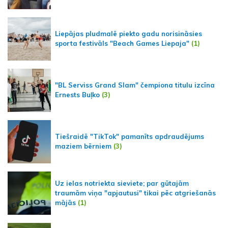
Liepājas pludmalē piekto gadu norisināsies
sporta festivāls "Beach Games Liepaja"
(1)
"BL Serviss Grand Slam" čempiona titulu izcīna
Ernests Buļko
(3)
Tiešraidē "TikTok" pamanīts apdraudējums
maziem bērniem
(3)
Uz ielas notriekta sieviete; par gūtajām
traumām viņa "apjautusi" tikai pēc atgriešanās
mājās
(1)