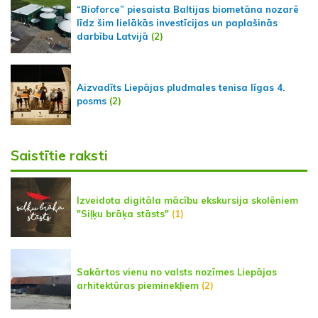
“Bioforce” piesaista Baltijas biometāna nozarē
līdz šim lielākās investīcijas un paplašinās
darbību Latvijā
(2)
Aizvadīts Liepājas pludmales tenisa līgas 4.
posms
(2)
Saistītie raksti
Izveidota digitāla mācību ekskursija skolēniem
"Siļķu brāķa stāsts"
(1)
Sakārtos vienu no valsts nozīmes Liepājas
arhitektūras pieminekļiem
(2)