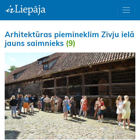
Arhitektūras piemineklim Zivju ielā
jauns saimnieks
(9)