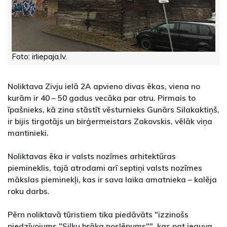
Foto: irliepaja.lv.
Noliktava Zivju ielā 2A apvieno divas ēkas, viena no
kurām ir 40 – 50 gadus vecāka par otru. Pirmais to
īpašnieks, kā zina stāstīt vēsturnieks Gunārs Silakaktiņš,
ir bijis tirgotājs un birģermeistars Zakovskis, vēlāk viņa
mantinieki.
Noliktavas ēka ir valsts nozīmes arhitektūras
piemineklis, tajā atrodami arī septiņi valsts nozīmes
mākslas pieminekļi, kas ir sava laika amatnieka – kalēja
roku darbs.
Pērn noliktavā tūristiem tika piedāvāts "izzinošs
piedzīvojums "Siļķu brāķa noslēpums"", kas pat ieguva