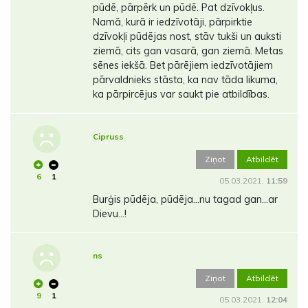
pūdē, pārpērk un pūdē. Pat dzīvokļus.
Namā, kurā ir iedzīvotāji, pārpirktie
dzīvokļi pūdējas nost, stāv tukši un auksti
ziemā, cits gan vasarā, gan ziemā. Metas
sēnes iekšā. Bet pārējiem iedzīvotājiem
pārvaldnieks stāsta, ka nav tāda likuma,
ka pārpircējus var saukt pie atbildības.
Cipruss
Ziņot
Atbildēt
6
1
05.03.2021.
11:59
Burģis pūdēja, pūdēja...nu tagad gan...ar
Dievu...!
ns
Ziņot
Atbildēt
9
1
05.03.2021.
12:04